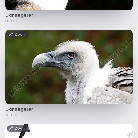
Gänsegeier
f12140
Zoom
Gänsegeier
f16893
Zoom