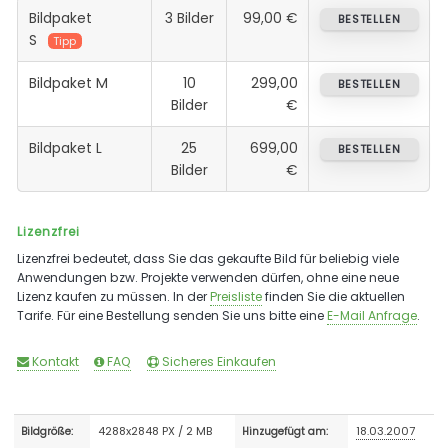
Bildpaket
3 Bilder
99,00 €
BESTELLEN
S
Tipp
Bildpaket M
10
299,00
BESTELLEN
Bilder
€
Bildpaket L
25
699,00
BESTELLEN
Bilder
€
Lizenzfrei
Lizenzfrei bedeutet, dass Sie das gekaufte Bild für beliebig viele
Anwendungen bzw. Projekte verwenden dürfen, ohne eine neue
Lizenz kaufen zu müssen. In der
Preisliste
finden Sie die aktuellen
Tarife. Für eine Bestellung senden Sie uns bitte eine
E-Mail Anfrage
.
Kontakt
FAQ
Sicheres Einkaufen
4288x2848 PX / 2 MB
18.03.2007
Bildgröße:
Hinzugefügt am: