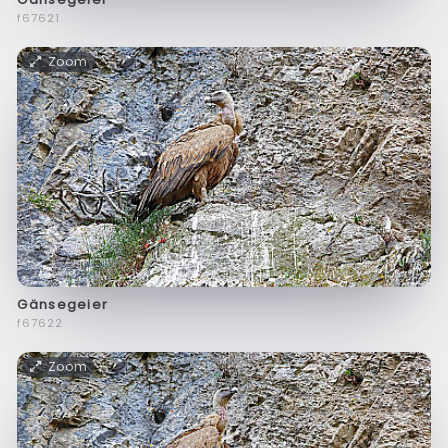
f67621
Zoom
Gänsegeier
f67622
Zoom