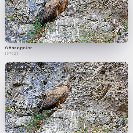
Gänsegeier
f67623
Zoom