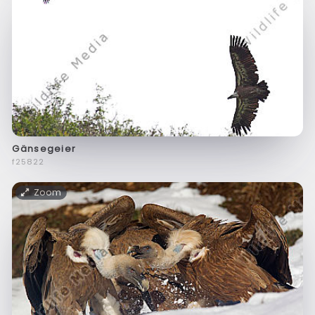
Gänsegeier
f25822
Zoom