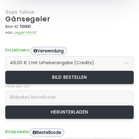
Gyps fulvus
Gänsegeier
Bild-ID:
f13391
von
Jegen Horst
Einzellizenz:
Verwendung
BILD BESTELLEN
Preise exkl. USt.
Bildpakete:
Bestellcode