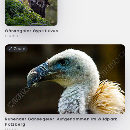
Gänsegeier Gyps fulvus
f54709
Zoom
Ruhender Gänsegeier. Aufgenommen im Wildpark
Potzberg
f56824