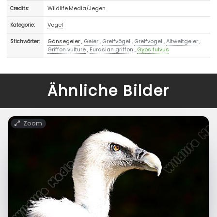
Wildlife.Media/Jegen
Credits:
Vögel
Kategorie:
Gänsegeier
,
Geier
,
Greifvögel
,
Greifvogel
,
Altweltgeier
,
Stichwörter:
Griffon vulture
,
Eurasian griffon
,
Gyps fulvus
Ähnliche Bilder
Zoom