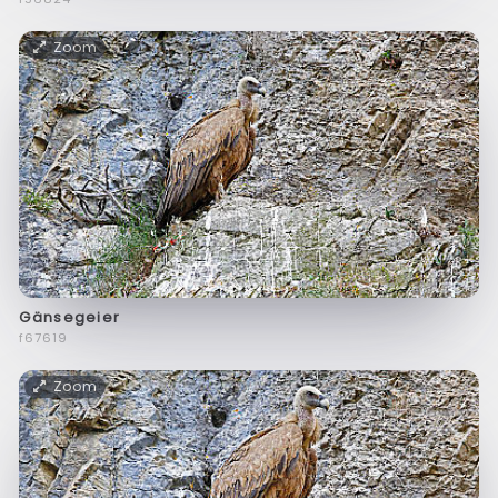
Zoom
Gänsegeier
f67619
Zoom