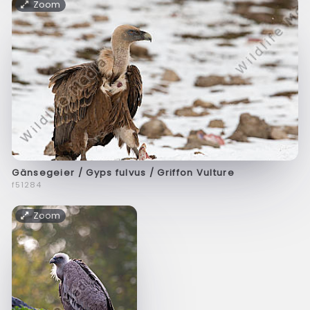
Zoom
Gänsegeier / Gyps fulvus / Griffon Vulture
f51284
Zoom