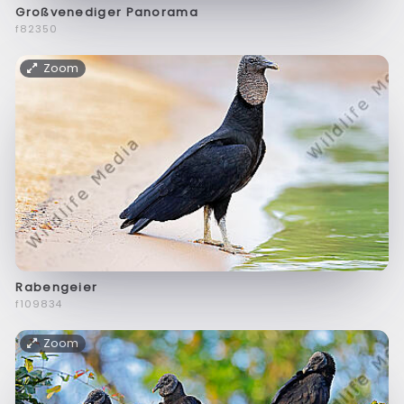
Großvenediger Panorama
f82350
Zoom
Rabengeier
f109834
Zoom