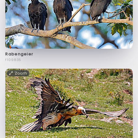
Rabengeier
f109835
Zoom