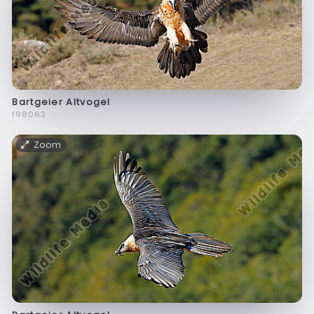
Bartgeier Altvogel
f98063
Zoom