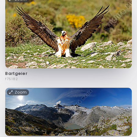
Bartgeier
f75182
Zoom