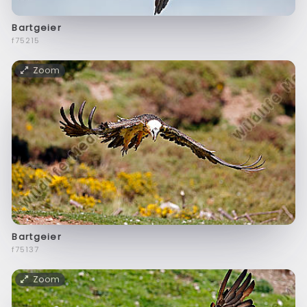
Bartgeier
f75215
Zoom
Bartgeier
f75137
Zoom