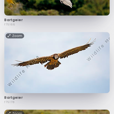
Bartgeier
f75166
Zoom
Bartgeier
f75178
Zoom