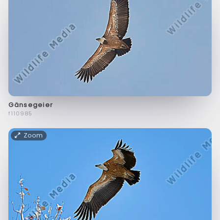
Gänsegeier
f110985
Zoom