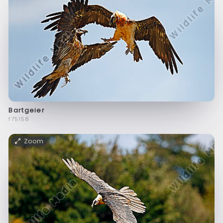
Bartgeier
f75158
Zoom