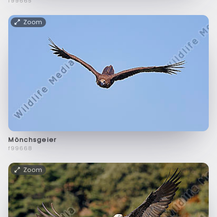
f99665
Zoom
Mönchsgeier
f99668
Zoom