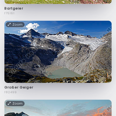
Bartgeier
f75161
Zoom
Großer Geiger
f82499
Zoom