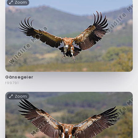
Zoom
Gänsegeier
f99791
Zoom