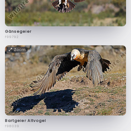
Gänsegeier
f99792
Zoom
Bartgeier Altvogel
f98039