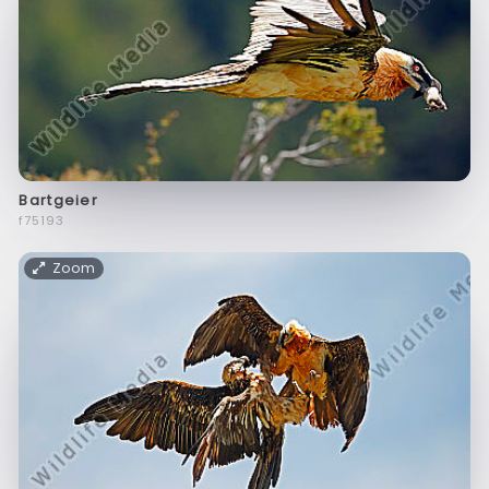
Bartgeier
f75193
Zoom