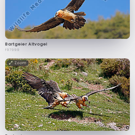
Bartgeier Altvogel
f97999
Zoom