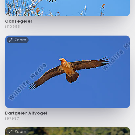
Gänsegeier
f110988
Zoom
Bartgeier Altvogel
f97997
Zoom