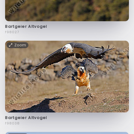
Bartgeier Altvogel
f98027
Zoom
Bartgeier Altvogel
f98038