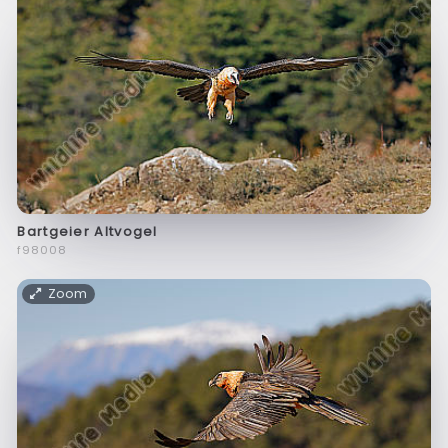
Bartgeier Altvogel
f98008
Zoom