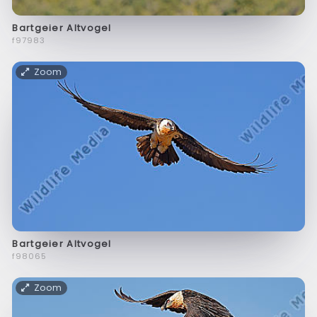
Bartgeier Altvogel
f97983
Zoom
Bartgeier Altvogel
f98065
Zoom