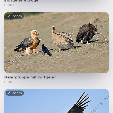
Bartgeier Altvogel
f98029
Zoom
Geiergruppe mit Bartgeier
f98085
Zoom