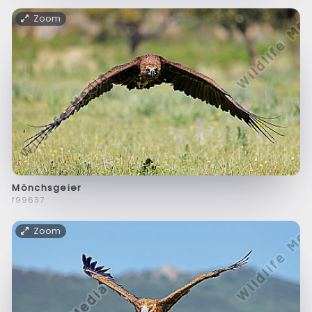
Zoom
Mönchsgeier
f99637
Zoom