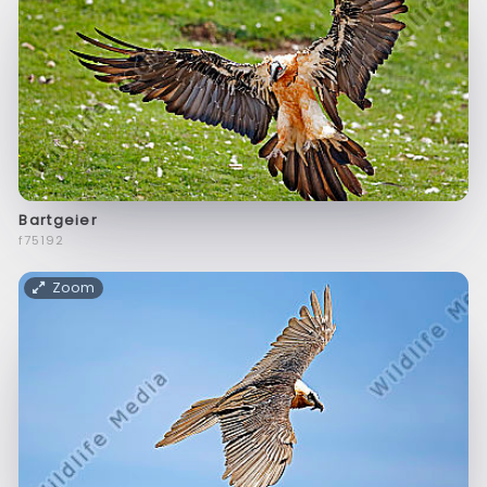
Bartgeier
f75192
Zoom