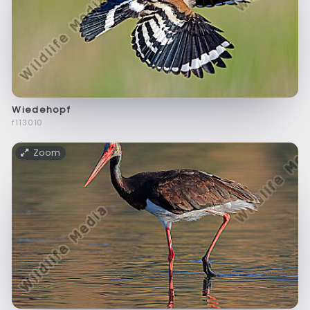
Wiedehopf
f113010
Zoom