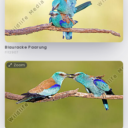
Blauracke Paarung
f112907
Zoom