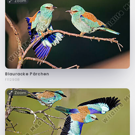
Zoom
Blauracke Pärchen
f112908
Zoom