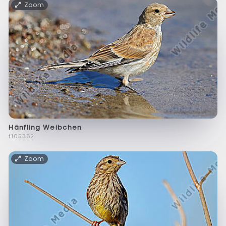
Zoom
Hänfling Weibchen
f105362
Zoom