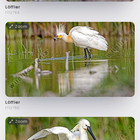
Löffler
f112754
Zoom
Löffler
f112756
Zoom