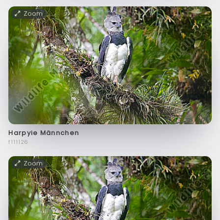
Zoom
Harpyie Männchen
f111126
Zoom