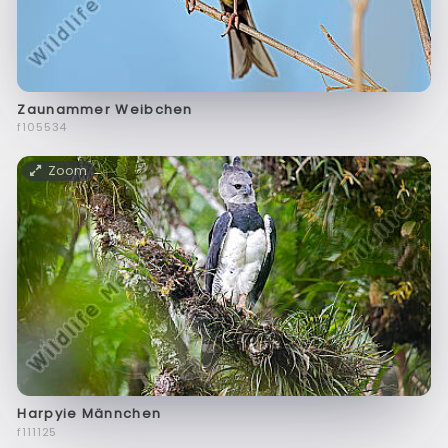
Zaunammer Weibchen
f105534
Zoom
Harpyie Männchen
f111125