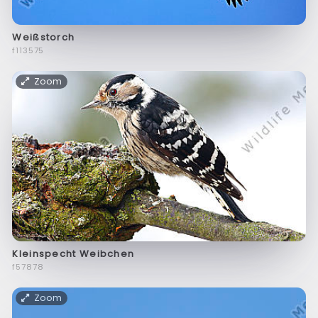
Weißstorch
f113575
Zoom
Kleinspecht Weibchen
f57878
Zoom