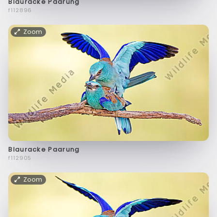
Blauracke Paarung
f112896
Zoom
Blauracke Paarung
f112905
Zoom