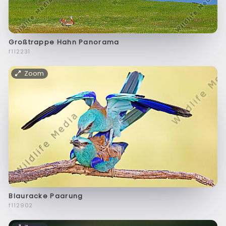
Großtrappe Hahn Panorama
f112231
Zoom
Blauracke Paarung
f112902