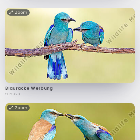
Zoom
Blauracke Werbung
f112928
Zoom