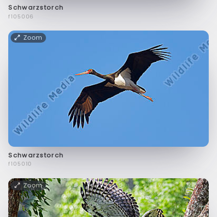
Schwarzstorch
f105006
Zoom
Schwarzstorch
f105010
Zoom