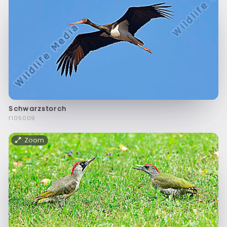
Schwarzstorch
f105009
Zoom