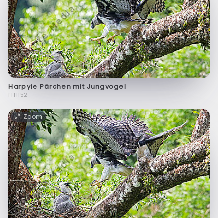
Harpyie Pärchen mit Jungvogel
f111152
Zoom