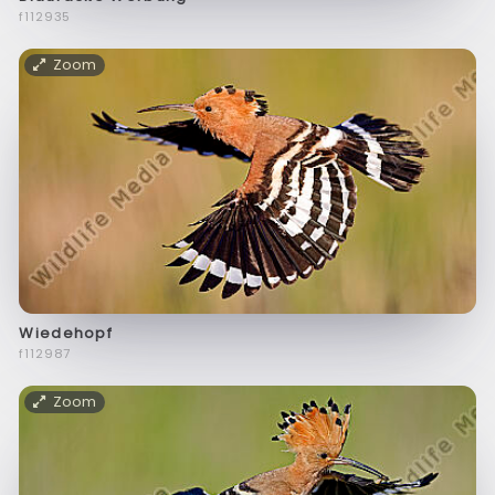
f112935
Zoom
Wiedehopf
f112987
Zoom