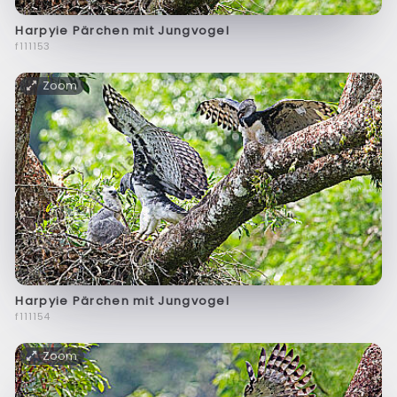
Harpyie Pärchen mit Jungvogel
f111153
Zoom
Harpyie Pärchen mit Jungvogel
f111154
Zoom