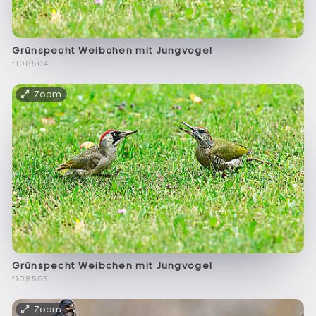
Grünspecht Weibchen mit Jungvogel
f108504
Zoom
Grünspecht Weibchen mit Jungvogel
f108505
Zoom