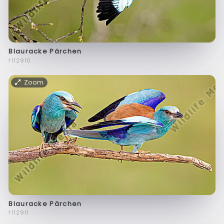
Blauracke Pärchen
f112910
Zoom
Blauracke Pärchen
f112911