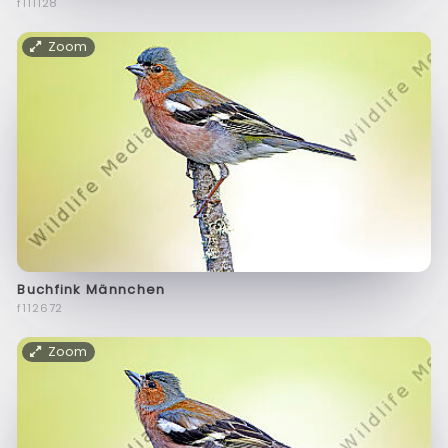
f111128
Zoom
Buchfink Männchen
f112672
Zoom