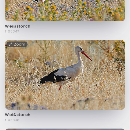
Weißstorch
f105347
Zoom
Weißstorch
f105348