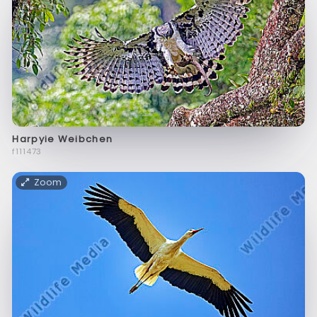
Harpyie Weibchen
f111473
Zoom