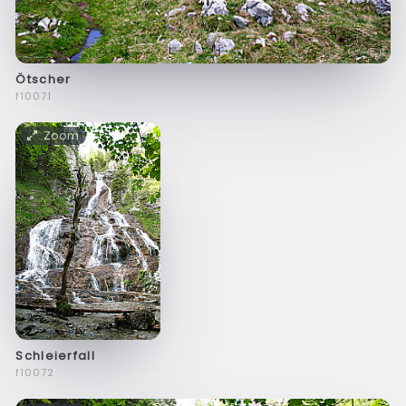
Ötscher
f10071
Zoom
Schleierfall
f10072