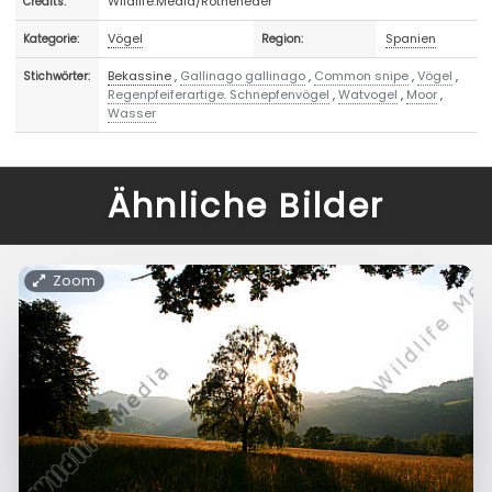
Wildlife.Media/Rotheneder
Credits:
Vögel
Spanien
Kategorie:
Region:
Bekassine
,
Gallinago gallinago
,
Common snipe
,
Vögel
,
Stichwörter:
Regenpfeiferartige. Schnepfenvögel
,
Watvogel
,
Moor
,
Wasser
Ähnliche Bilder
Zoom