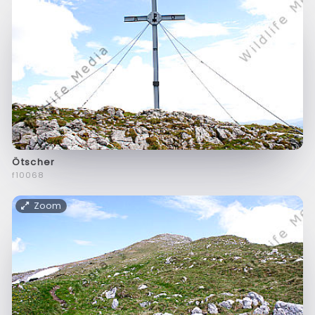
Ötscher
f10068
Zoom