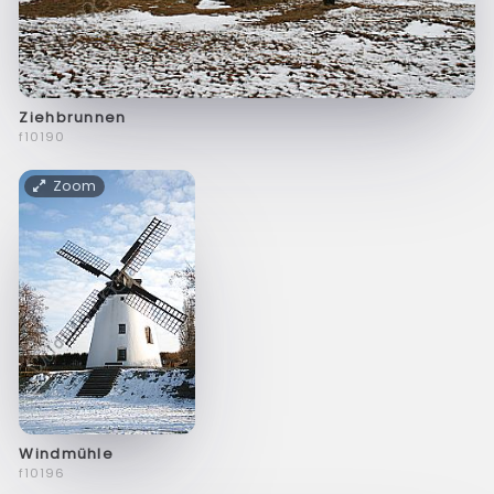
Ziehbrunnen
f10190
Zoom
Windmühle
f10196