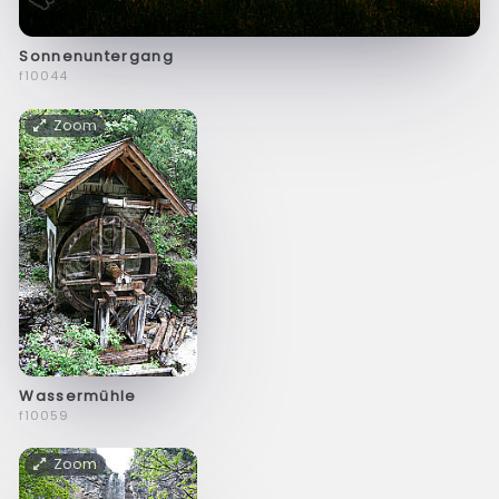
Sonnenuntergang
f10044
Zoom
Wassermühle
f10059
Zoom