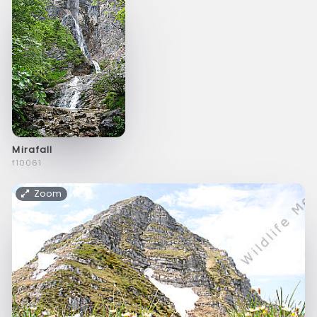
Mirafall
f10061
Zoom