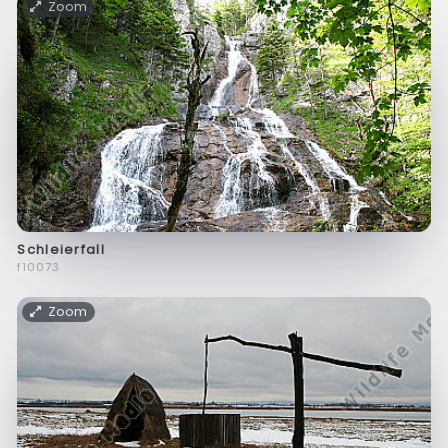
Zoom
Schleierfall
f10073
Zoom