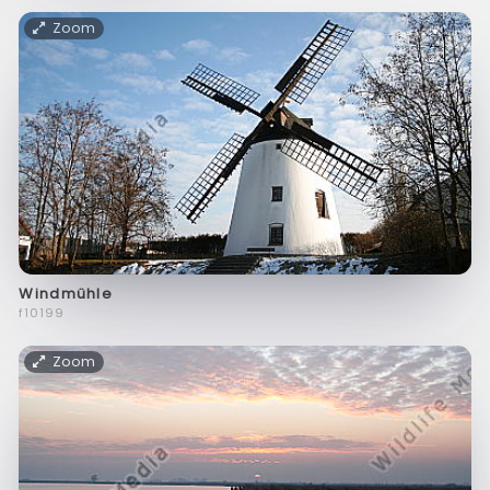
Zoom
Windmühle
f10199
Zoom