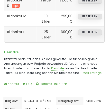
Bildpaket
3 Bilder
99,00 €
BESTELLEN
S
Tipp
Bildpaket M
10
299,00
BESTELLEN
Bilder
€
Bildpaket L
25
699,00
BESTELLEN
Bilder
€
Lizenzfrei
Lizenzfrei bedeutet, dass Sie das gekaufte Bild für beliebig viele
Anwendungen bzw. Projekte verwenden dürfen, ohne eine neue
Lizenz kaufen zu müssen. In der
Preisliste
finden Sie die aktuellen
Tarife. Für eine Bestellung senden Sie uns bitte eine
E-Mail Anfrage
.
Kontakt
FAQ
Sicheres Einkaufen
6554x4371 PX / 9 MB
24.06.2026
Bildgröße:
Hinzugefügt am: