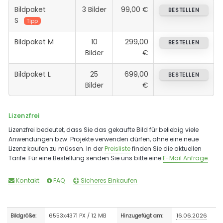
Bildpaket
3 Bilder
99,00 €
BESTELLEN
S
Tipp
Bildpaket M
10
299,00
BESTELLEN
Bilder
€
Bildpaket L
25
699,00
BESTELLEN
Bilder
€
Lizenzfrei
Lizenzfrei bedeutet, dass Sie das gekaufte Bild für beliebig viele
Anwendungen bzw. Projekte verwenden dürfen, ohne eine neue
Lizenz kaufen zu müssen. In der
Preisliste
finden Sie die aktuellen
Tarife. Für eine Bestellung senden Sie uns bitte eine
E-Mail Anfrage
.
Kontakt
FAQ
Sicheres Einkaufen
6553x4371 PX / 12 MB
16.06.2026
Bildgröße:
Hinzugefügt am: