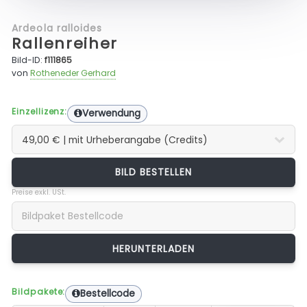
Ardeola ralloides
Rallenreiher
Bild-ID:
f111865
von
Rotheneder Gerhard
Einzellizenz:
Verwendung
BILD BESTELLEN
Preise exkl. USt.
Bildpakete:
Bestellcode