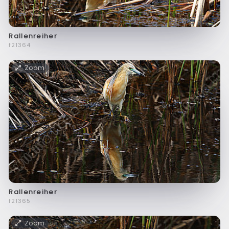
Rallenreiher
f21364
Zoom
Rallenreiher
f21365
Zoom