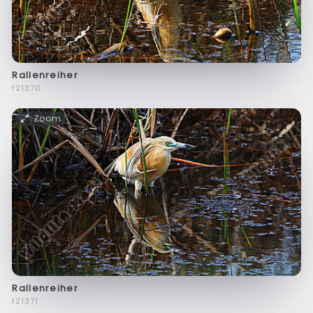
Rallenreiher
f21370
Zoom
Rallenreiher
f21371