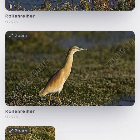
Rallenreiher
f17675
Zoom
Rallenreiher
f17676
Zoom