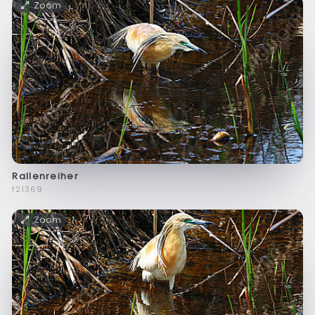
Zoom
Rallenreiher
f21369
Zoom