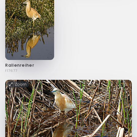
Rallenreiher
f17677
Zoom