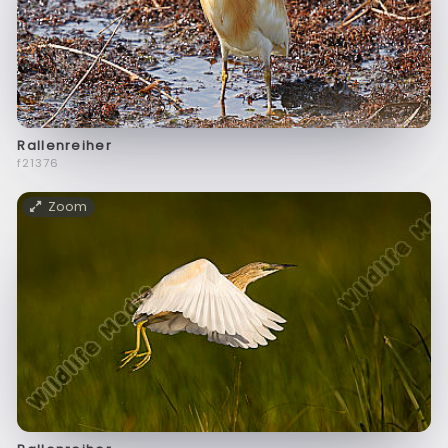
Rallenreiher
f21376
Zoom