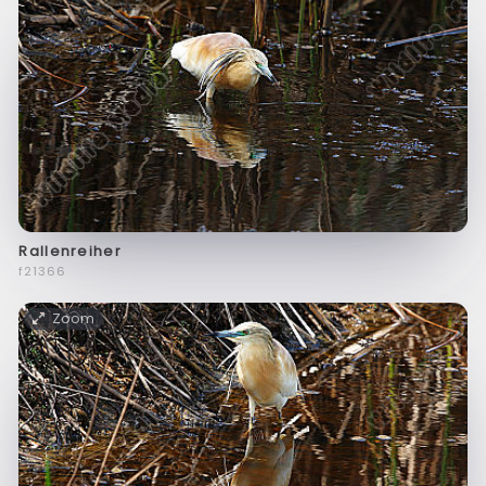
Rallenreiher
f21366
Zoom