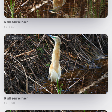
Rallenreiher
f21367
Zoom
Rallenreiher
f21368