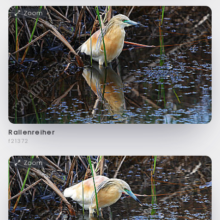
Zoom
Rallenreiher
f21372
Zoom