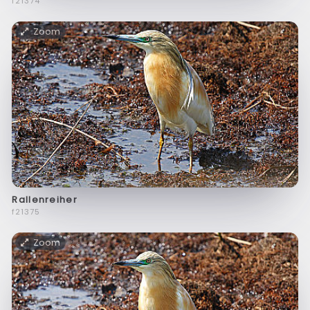
f21374
Zoom
Rallenreiher
f21375
Zoom