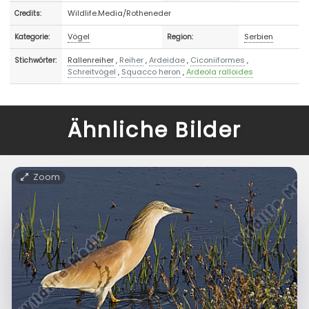
Wildlife.Media/Rotheneder
Credits:
Vögel
Serbien
Kategorie:
Region:
Rallenreiher
,
Reiher
,
Ardeidae
,
Ciconiiformes
,
Stichwörter:
Schreitvögel
,
Squacco heron
,
Ardeola ralloides
Ähnliche Bilder
Zoom