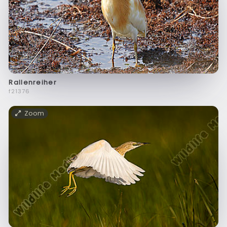
Rallenreiher
f21376
Zoom