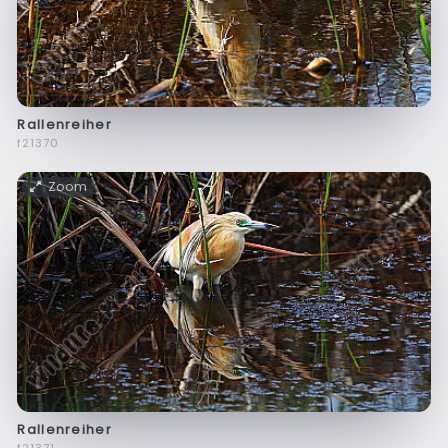
Rallenreiher
f21370
Zoom
Rallenreiher
f21371