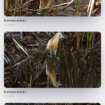
Rallenreiher
f21364
Zoom
Rallenreiher
f21365