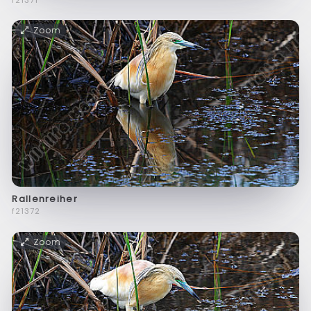
Zoom
Rallenreiher
f21372
Zoom