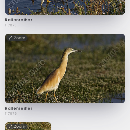
Rallenreiher
f17675
Zoom
Rallenreiher
f17676
Zoom