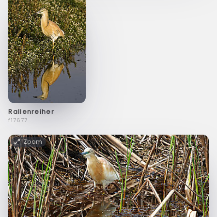
Rallenreiher
f17677
Zoom