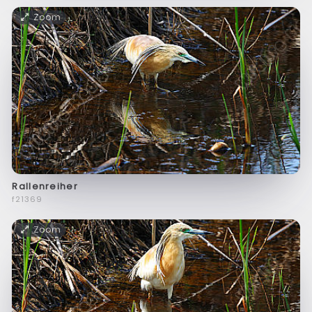
Zoom
Rallenreiher
f21369
Zoom