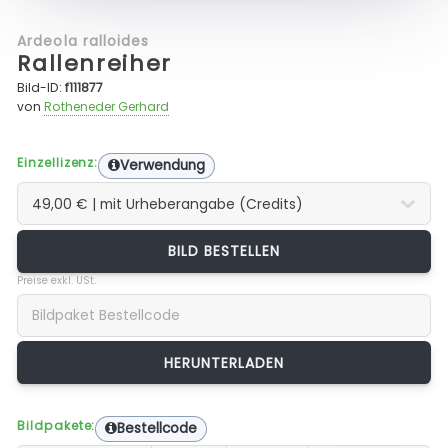
Ardeola ralloides
Rallenreiher
Bild-ID:
f111877
von
Rotheneder Gerhard
Einzellizenz:
Verwendung
BILD BESTELLEN
Preise exkl. USt.
Bildpakete:
Bestellcode