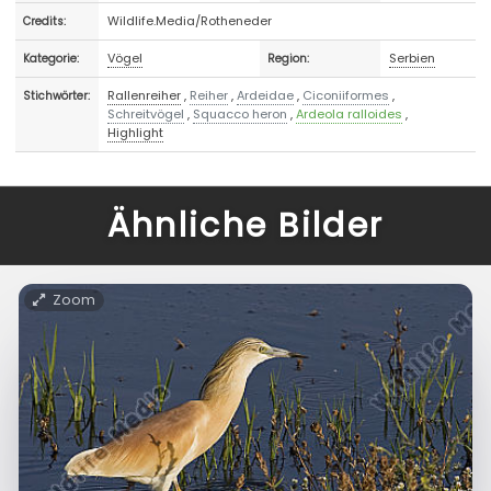
Wildlife.Media/Rotheneder
Credits:
Vögel
Serbien
Kategorie:
Region:
Rallenreiher
,
Reiher
,
Ardeidae
,
Ciconiiformes
,
Stichwörter:
Schreitvögel
,
Squacco heron
,
Ardeola ralloides
,
Highlight
Ähnliche Bilder
Zoom