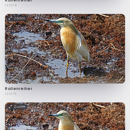
Rallenreiher
f21374
Zoom
Rallenreiher
f21375
Zoom