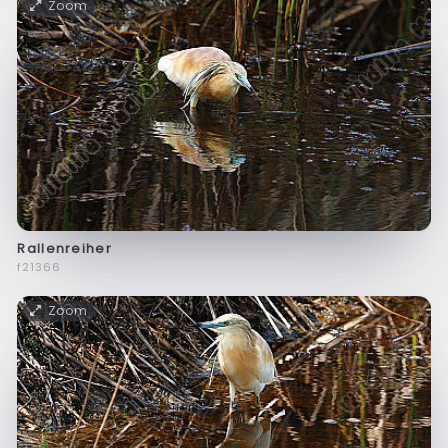
Zoom
Rallenreiher
f21366
Zoom