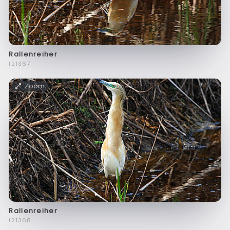
Rallenreiher
f21367
Zoom
Rallenreiher
f21368