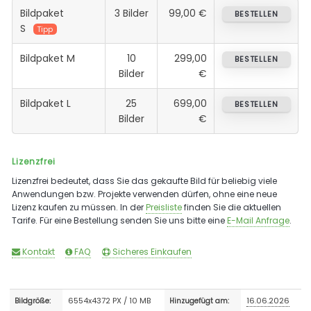
Bildpaket
3 Bilder
99,00 €
BESTELLEN
S
Tipp
Bildpaket M
10
299,00
BESTELLEN
Bilder
€
Bildpaket L
25
699,00
BESTELLEN
Bilder
€
Lizenzfrei
Lizenzfrei bedeutet, dass Sie das gekaufte Bild für beliebig viele
Anwendungen bzw. Projekte verwenden dürfen, ohne eine neue
Lizenz kaufen zu müssen. In der
Preisliste
finden Sie die aktuellen
Tarife. Für eine Bestellung senden Sie uns bitte eine
E-Mail Anfrage
.
Kontakt
FAQ
Sicheres Einkaufen
6554x4372 PX / 10 MB
16.06.2026
Bildgröße:
Hinzugefügt am: