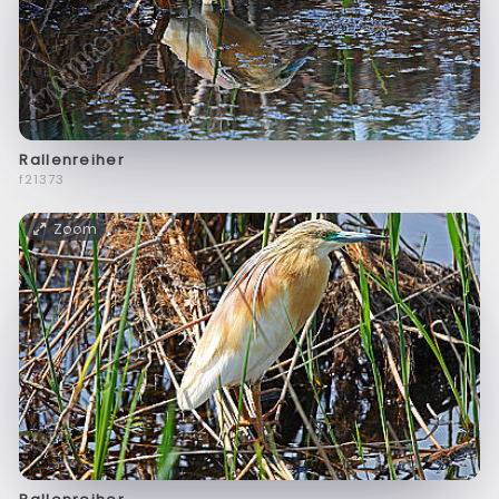
Rallenreiher
f21373
Zoom