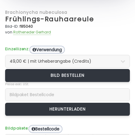
Brachionycha nubeculosa
Frühlings-Rauhaareule
Bild-ID:
f85040
von
Rotheneder Gerhard
Einzellizenz:
Verwendung
BILD BESTELLEN
Preise exkl. USt.
Bildpakete:
Bestellcode