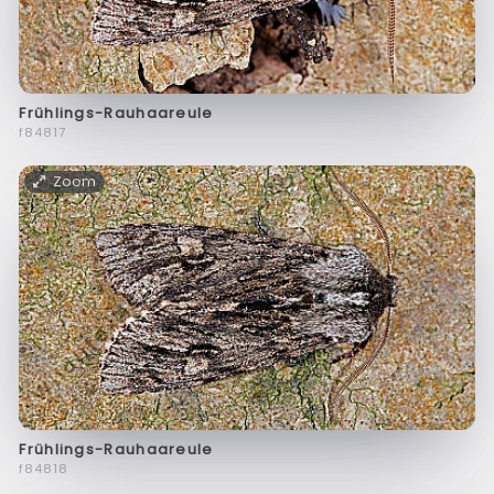
Frühlings-Rauhaareule
f84817
Zoom
Frühlings-Rauhaareule
f84818