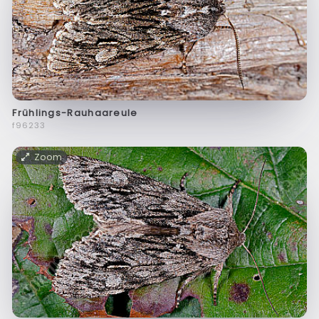
Frühlings-Rauhaareule
f96233
Zoom