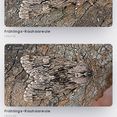
Frühlings-Rauhaareule
f85041
Zoom
Frühlings-Rauhaareule
f85042