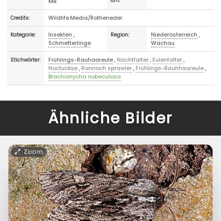
MB
am:
Wildlife.Media/Rotheneder
Credits:
Insekten
,
Niederösterreich
,
Kategorie:
Region:
Schmetterlinge
Wachau
Frühlings-Rauhaareule
,
Nachtfalter
,
Eulenfalter
,
Stichwörter:
Noctuidae
,
Rannoch sprawler
,
Frühlings-Rauhhaareule
,
Brachionycha nubeculosa
Ähnliche Bilder
Zoom