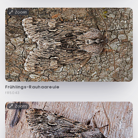
Zoom
Frühlings-Rauhaareule
f85043
Zoom