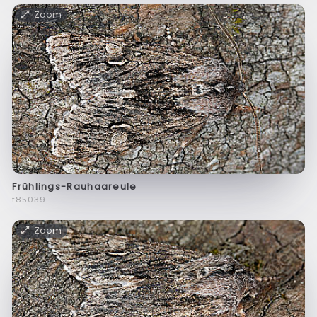
Zoom
Frühlings-Rauhaareule
f85039
Zoom