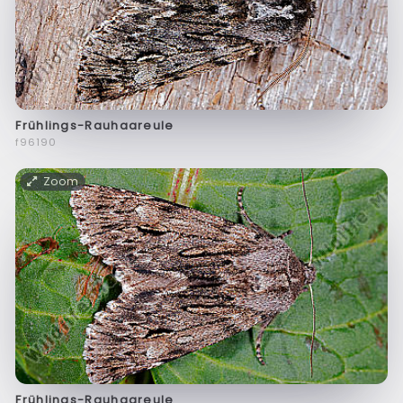
Frühlings-Rauhaareule
f96190
Zoom
Frühlings-Rauhaareule