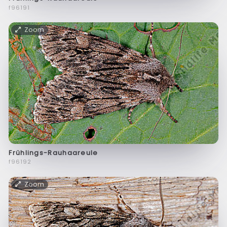
f96191
Zoom
Frühlings-Rauhaareule
f96192
Zoom