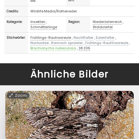
MB
am:
Wildlife.Media/Rotheneder
Credits:
Insekten
,
Niederösterreich
,
Kategorie:
Region:
Schmetterlinge
Waldviertel
Frühlings-Rauhaareule
,
Nachtfalter
,
Eulenfalter
,
Stichwörter:
Noctuidae
,
Rannoch sprawler
,
Frühlings-Rauhhaareule
,
Brachionycha nubeculosa
,
38.336
Ähnliche Bilder
Zoom