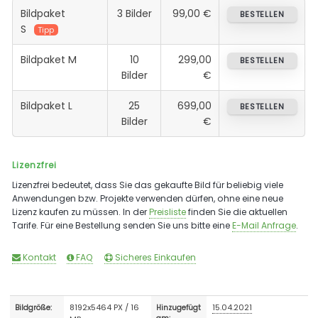
Bildpaket
3 Bilder
99,00 €
BESTELLEN
S
Tipp
Bildpaket M
10
299,00
BESTELLEN
Bilder
€
Bildpaket L
25
699,00
BESTELLEN
Bilder
€
Lizenzfrei
Lizenzfrei bedeutet, dass Sie das gekaufte Bild für beliebig viele
Anwendungen bzw. Projekte verwenden dürfen, ohne eine neue
Lizenz kaufen zu müssen. In der
Preisliste
finden Sie die aktuellen
Tarife. Für eine Bestellung senden Sie uns bitte eine
E-Mail Anfrage
.
Kontakt
FAQ
Sicheres Einkaufen
8192x5464 PX / 16
15.04.2021
Bildgröße:
Hinzugefügt