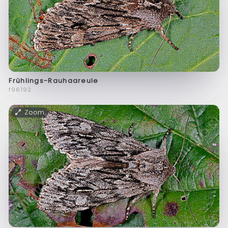
Frühlings-Rauhaareule
f96192
Zoom