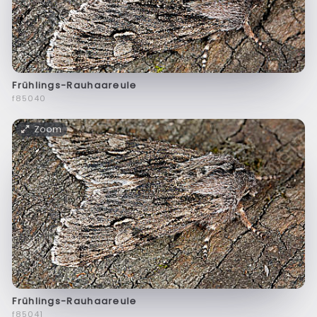
Frühlings-Rauhaareule
f85040
Zoom
Frühlings-Rauhaareule
f85041