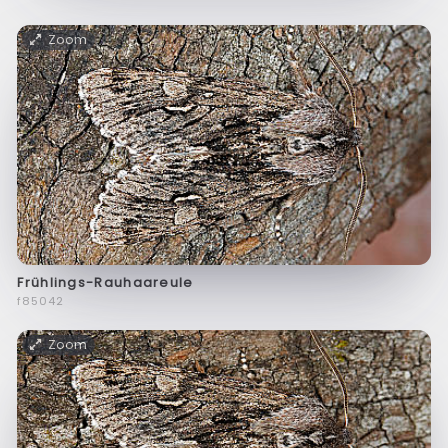
Zoom
Frühlings-Rauhaareule
f85042
Zoom