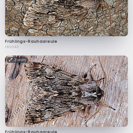
Frühlings-Rauhaareule
f85043
Zoom
Frühlings-Rauhaareule