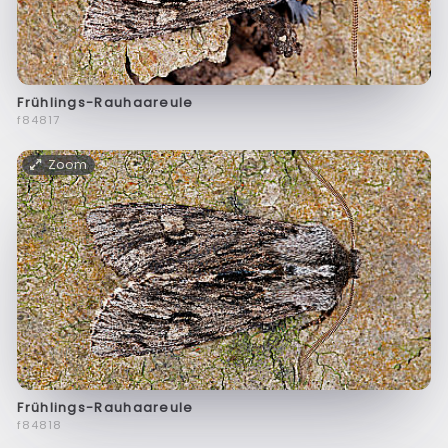
Frühlings-Rauhaareule
f84817
Zoom
Frühlings-Rauhaareule
f84818