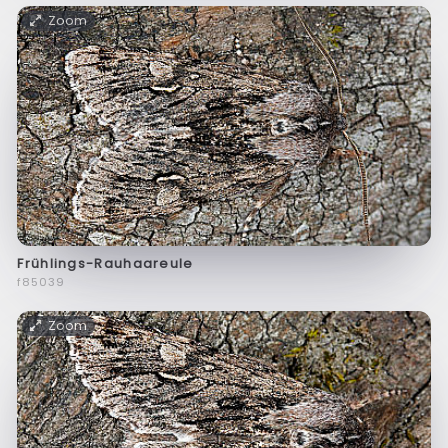
Zoom
Frühlings-Rauhaareule
f85039
Zoom