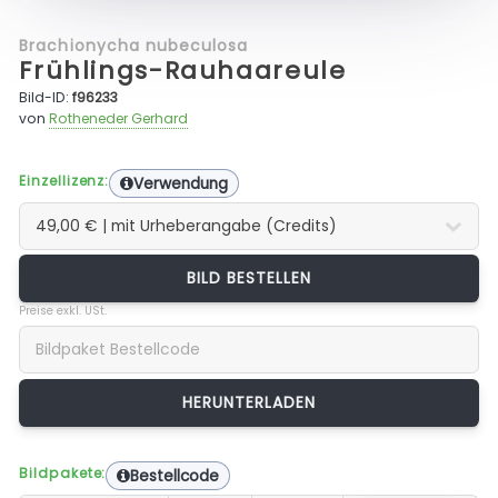
Brachionycha nubeculosa
Frühlings-Rauhaareule
Bild-ID:
f96233
von
Rotheneder Gerhard
Einzellizenz:
Verwendung
BILD BESTELLEN
Preise exkl. USt.
Bildpakete:
Bestellcode