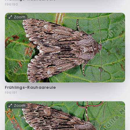
f96190
Zoom
Frühlings-Rauhaareule
f96191
Zoom