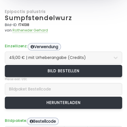
Epipactis palustris
Sumpfstendelwurz
Bild-ID:
f74138
von
Rotheneder Gerhard
Einzellizenz:
Verwendung
BILD BESTELLEN
Preise exkl. USt.
Bildpakete:
Bestellcode