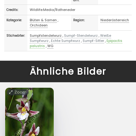
am:
Wildlife.Media/Rotheneder
Credits:
Blüten & Samen
,
Niederösterreich
Kategorie:
Region:
Orchideen
Sumpfstendelwurz
,
Sumpf-Stendelwurz
,
Weiße
Stichwörter:
Sumpfwurz
,
Echte Sumpfwurz
,
Sumpf-Sitter
,
Epipactis
palustris
,
WG
Ähnliche Bilder
Zoom