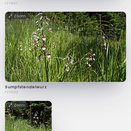
f27901
Zoom
Sumpfstendelwurz
f27902
Zoom