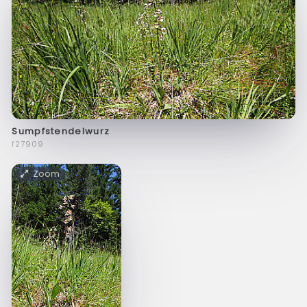
Sumpfstendelwurz
f27909
Zoom