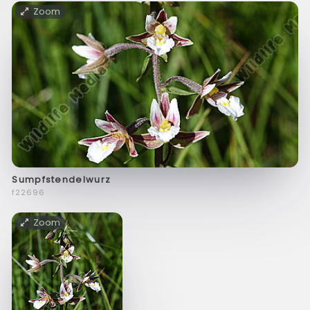
Zoom
Sumpfstendelwurz
f22696
Zoom