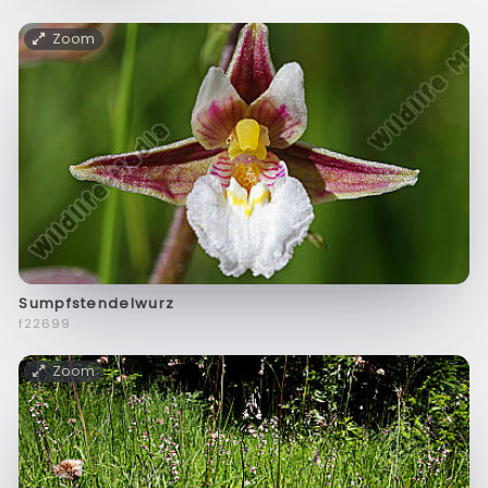
Zoom
Sumpfstendelwurz
f22699
Zoom