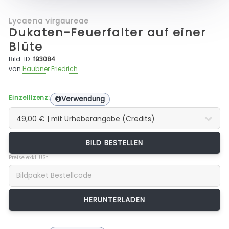
Lycaena virgaureae
Dukaten-Feuerfalter auf einer
Blüte
Bild-ID:
f93084
von
Haubner Friedrich
Einzellizenz:
Verwendung
BILD BESTELLEN
Preise exkl. USt.