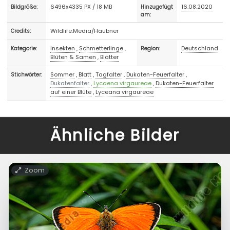
6496x4335 PX / 18 MB
16.08.2020
Bildgröße:
Hinzugefügt
am:
Wildlife.Media/Haubner
Credits:
Insekten
,
Schmetterlinge
,
Deutschland
Kategorie:
Region:
Blüten & Samen
,
Blätter
Sommer
,
Blatt
,
Tagfalter
,
Dukaten-Feuerfalter
,
Stichwörter:
Dukatenfalter
,
Lycaena virgaureae
,
Dukaten-Feuerfalter
auf einer Blüte
,
Lyceana virgaureae
Ähnliche Bilder
Zoom