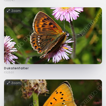
f20047
Zoom
Dukatenfalter
f32501
Zoom