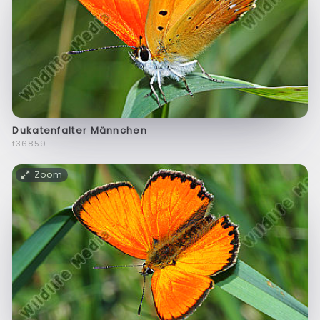
Dukatenfalter Männchen
f36859
Zoom