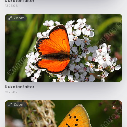
Dukatenfalter
f32506
Zoom
Dukatenfalter
f32507
Zoom