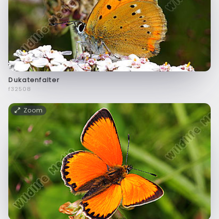
Dukatenfalter
f32508
Zoom