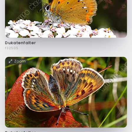
Dukatenfalter
f32505
Zoom