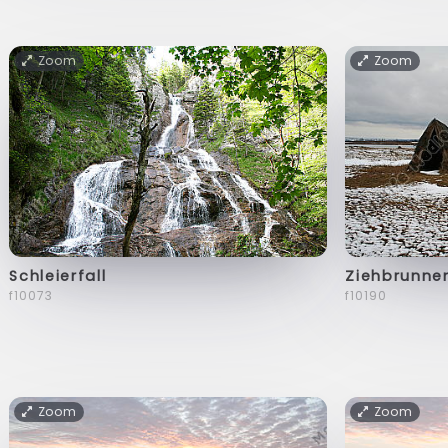
Zoom
Zoom
Schleierfall
Ziehbrunne
f10073
f10190
Zoom
Zoom