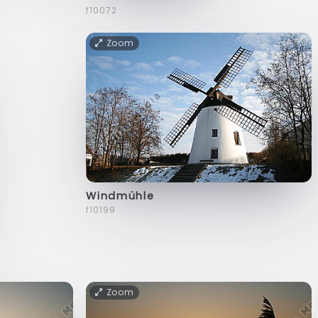
f10072
Zoom
Windmühle
f10199
Zoom