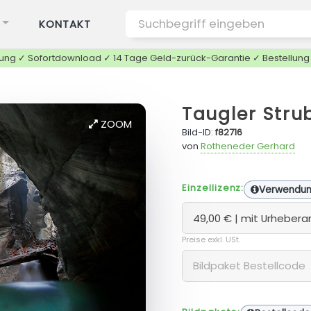
KONTAKT
tung ✓ Sofortdownload ✓ 14 Tage Geld-zurück-Garantie ✓ Bestellun
Taugler Str
ZOOM
Bild-ID:
f82716
von
Rotheneder Gerhard
Einzellizenz:
Verwendu
Preise exkl. USt.