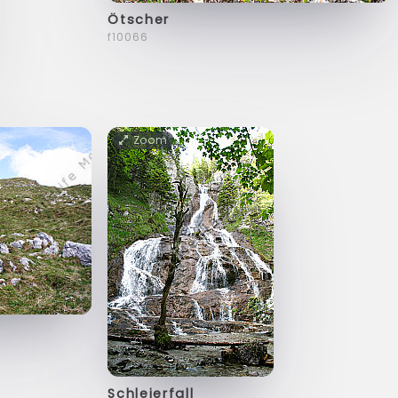
Ötscher
f10066
Zoom
Schleierfall