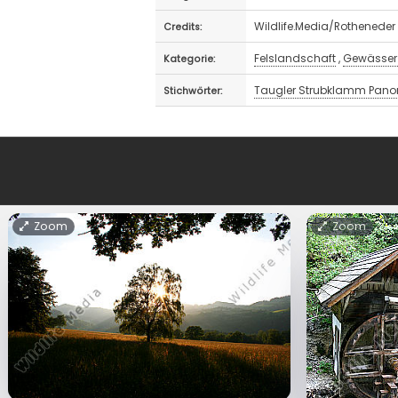
Wildlife.Media/Rotheneder
Credits:
Felslandschaft
,
Gewässer 
Kategorie:
Taugler Strubklamm Pan
Stichwörter:
Zoom
Zoom