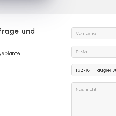
nfrage und
 geplante