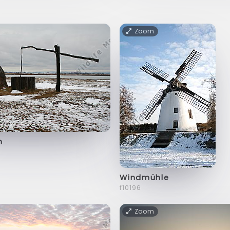
Zoom
n
Windmühle
f10196
Zoom