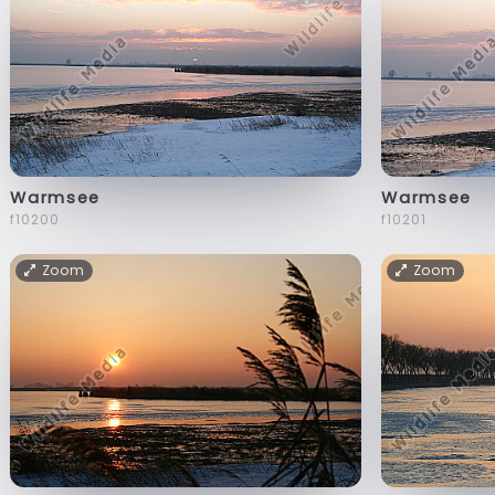
Warmsee
Warmsee
f10200
f10201
Zoom
Zoom