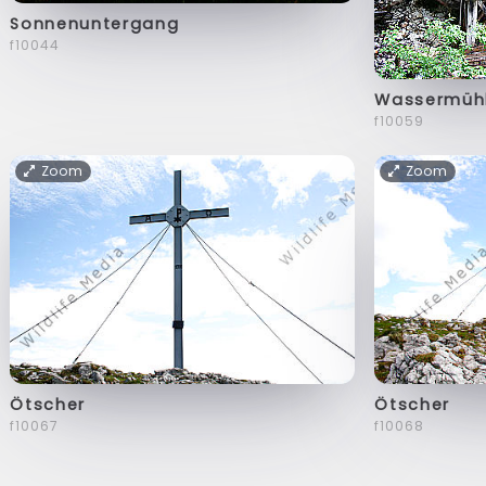
Sonnenuntergang
f10044
Wassermüh
f10059
Zoom
Zoom
Ötscher
Ötscher
f10067
f10068