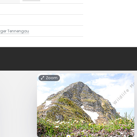
rger Tennengau
Zoom