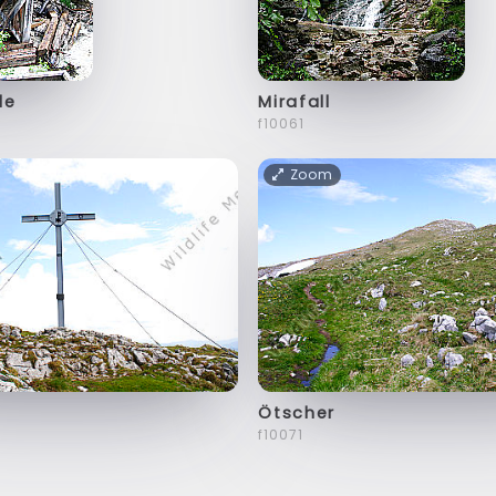
le
Mirafall
f10061
Zoom
Ötscher
f10071