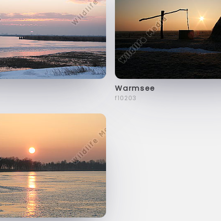
Warmsee
f10203