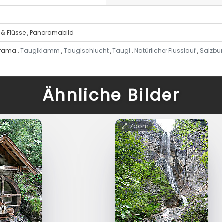
& Flüsse
,
Panoramabild
orama
,
Tauglklamm
,
Tauglschlucht
,
Taugl
,
Natürlicher Flusslauf
,
Salzbu
Ähnliche Bilder
Zoom