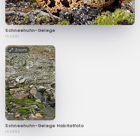
Schneehuhn-Gelege
f53991
Zoom
Schneehuhn-Gelege Habitatfoto
f53992