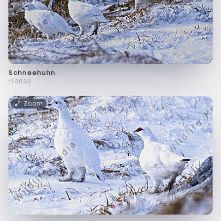
Schneehuhn
f23892
Zoom