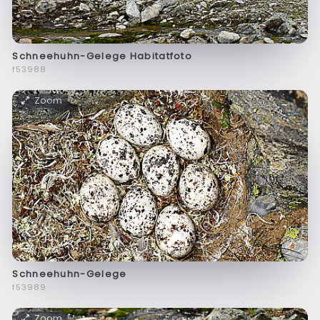
Schneehuhn-Gelege Habitatfoto
f53988
Zoom
Schneehuhn-Gelege
f53989
Zoom