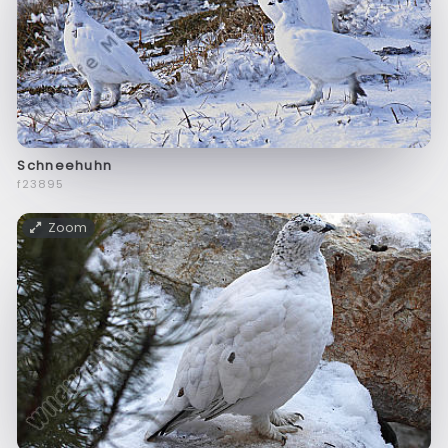
Schneehuhn
f23895
Zoom