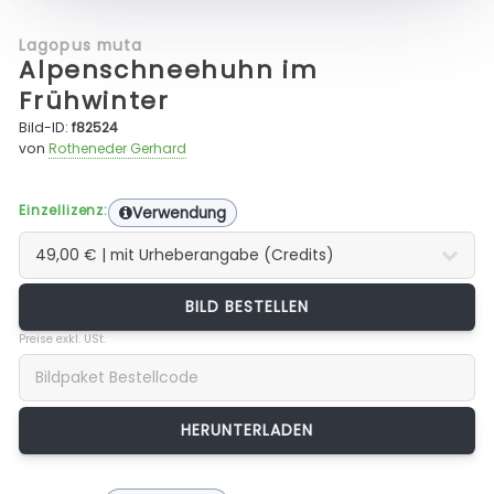
Lagopus muta
Alpenschneehuhn im
Frühwinter
Bild-ID:
f82524
von
Rotheneder Gerhard
Einzellizenz:
Verwendung
BILD BESTELLEN
Preise exkl. USt.