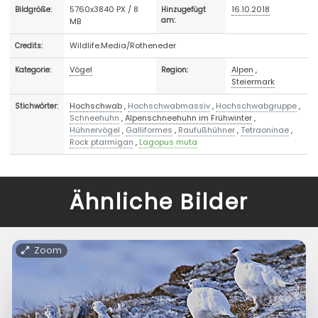
5760x3840 PX / 8
16.10.2018
Bildgröße:
Hinzugefügt
MB
am:
Wildlife.Media/Rotheneder
Credits:
Vögel
Alpen
,
Kategorie:
Region:
Steiermark
Hochschwab
,
Hochschwabmassiv
,
Hochschwabgruppe
,
Stichwörter:
Schneehuhn
,
Alpenschneehuhn im Frühwinter
,
Hühnervögel
,
Galliformes
,
Raufußhühner
,
Tetraoninae
,
Rock ptarmigan
,
Lagopus muta
Ähnliche Bilder
Zoom