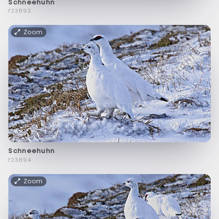
Schneehuhn
f23893
Zoom
Schneehuhn
f23894
Zoom