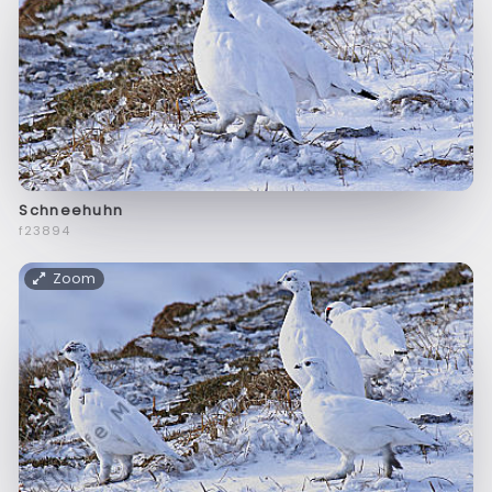
Schneehuhn
f23894
Zoom