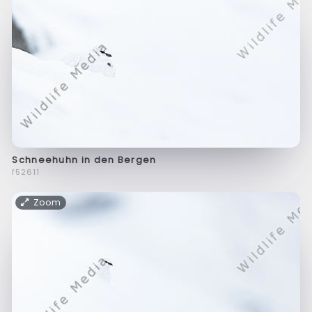
Schneehuhn in den Bergen
f52611
Zoom