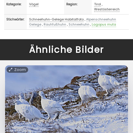
Vögel
Tirol
,
Kategorie:
Region:
Westösterreich
Schneehuhn-Gelege Habitatfoto
,
Alpenschneehuhn
Stichwörter:
Gelege
,
Rauhfußhuhn
,
Schneehuhn
,
Lagopus muta
Ähnliche Bilder
Zoom