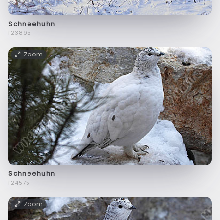
Schneehuhn
f23895
Zoom
Schneehuhn
f24575
Zoom