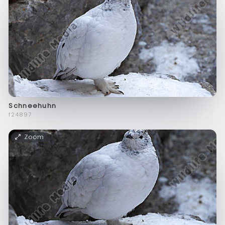
Schneehuhn
f24897
Zoom