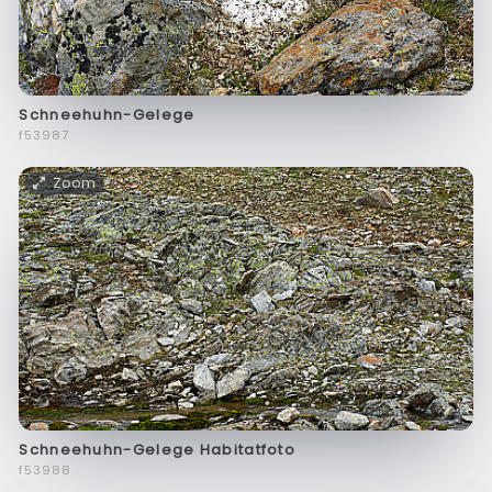
Schneehuhn-Gelege
f53987
Zoom
Schneehuhn-Gelege Habitatfoto
f53988