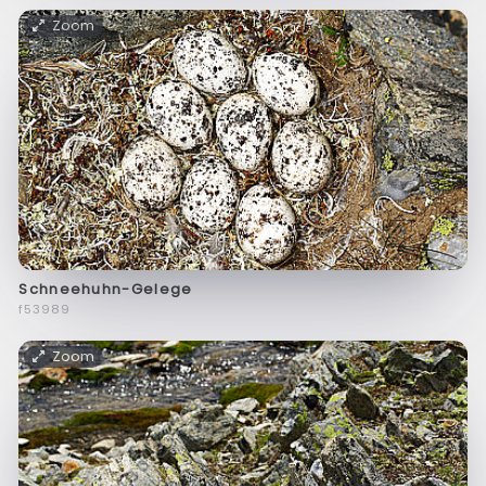
Zoom
Schneehuhn-Gelege
f53989
Zoom