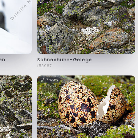
en
Schneehuhn-Gelege
f53987
Zoom