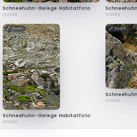
Schneehuhn-Gelege Habitatfoto
Schneehuh
f53988
f53989
Zoom
Zoom
Schneehuh
f53993
Schneehuhn-Gelege Habitatfoto
f53992