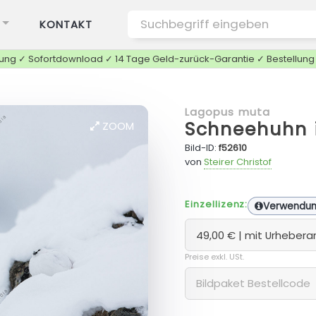
KONTAKT
tung ✓ Sofortdownload ✓ 14 Tage Geld-zurück-Garantie ✓ Bestellun
Lagopus muta
Schneehuhn 
ZOOM
Bild-ID:
f52610
von
Steirer Christof
Einzellizenz:
Verwendu
Preise exkl. USt.