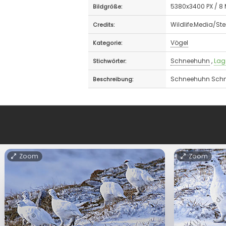
5380x3400 PX / 8
Bildgröße:
Wildlife.Media/Ste
Credits:
Vögel
Kategorie:
Schneehuhn
,
Lag
Stichwörter:
Schneehuhn Schn
Beschreibung:
Zoom
Zoom