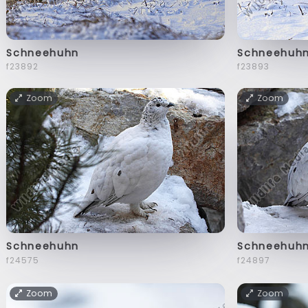
Schneehuhn
Schneehuh
f23892
f23893
Zoom
Zoom
Schneehuhn
Schneehuh
f24575
f24897
Zoom
Zoom