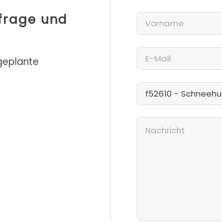
nfrage und
 geplante