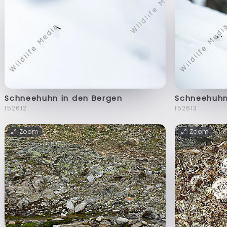
Schneehuhn in den Bergen
Schneehuhn
f52612
f52613
Zoom
Zoom