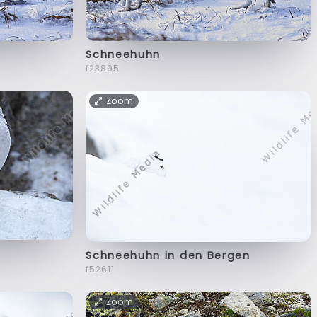
Schneehuhn
f23895
Zoom
Schneehuhn in den Bergen
f52611
Zoom