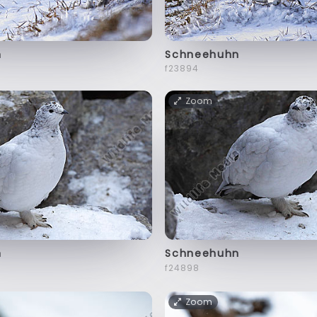
n
Schneehuhn
f23894
Zoom
n
Schneehuhn
f24898
Zoom