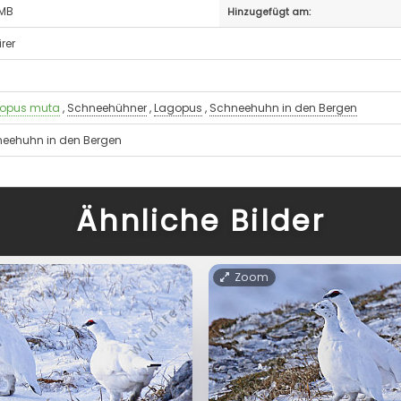
 MB
Hinzugefügt am:
irer
opus muta
,
Schneehühner
,
Lagopus
,
Schneehuhn in den Bergen
eehuhn in den Bergen
Ähnliche Bilder
Zoom