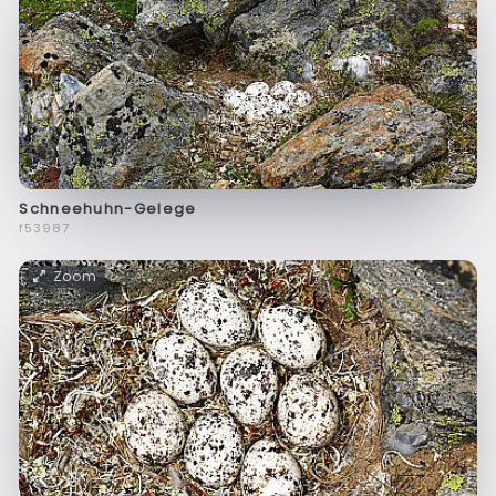
Schneehuhn-Gelege
f53987
Zoom