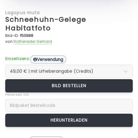
Lagopus muta
Schneehuhn-Gelege
Habitatfoto
Bild-ID:
f53988
von
Rotheneder Gerhard
Einzellizenz:
Verwendung
BILD BESTELLEN
Preise exkl. USt.