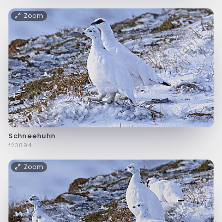
Zoom
Schneehuhn
f23894
Zoom