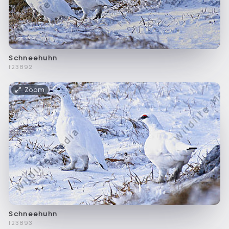
Schneehuhn
f23892
Zoom
Schneehuhn
f23893