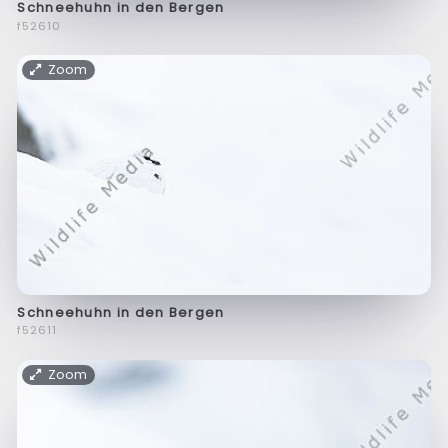
Schneehuhn in den Bergen
f52610
Zoom
Schneehuhn in den Bergen
f52611
Zoom