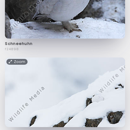
Schneehuhn
f24898
Zoom