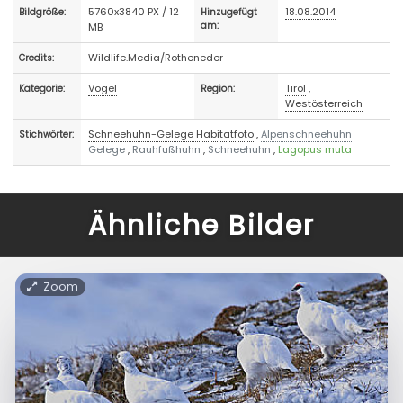
5760x3840 PX / 12
18.08.2014
Bildgröße:
Hinzugefügt
MB
am:
Wildlife.Media/Rotheneder
Credits:
Vögel
Tirol
,
Kategorie:
Region:
Westösterreich
Schneehuhn-Gelege Habitatfoto
,
Alpenschneehuhn
Stichwörter:
Gelege
,
Rauhfußhuhn
,
Schneehuhn
,
Lagopus muta
Ähnliche Bilder
Zoom