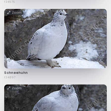
f24575
Zoom
Schneehuhn
f24897
Zoom