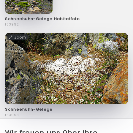
Schneehuhn-Gelege Habitatfoto
f53992
Zoom
Schneehuhn-Gelege
f53993
Wir freuen uns über Ihre