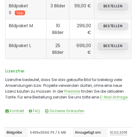
Bildpaket
3 Bilder
99,00 €
BESTELLEN
S
Tipp
Bildpaket M
10
299,00
BESTELLEN
Bilder
€
Bildpaket L
25
699,00
BESTELLEN
Bilder
€
Lizenzfrei
Lizenzfrei bedeutet, dass Sie das gekaufte Bild für beliebig viele
Anwendungen bzw. Projekte verwenden dürfen, ohne eine neue
Lizenz kaufen zu müssen. In der
Preisliste
finden Sie die aktuellen
Tarife. Für eine Bestellung senden Sie uns bitte eine
E-Mail Anfrage
.
Kontakt
FAQ
Sicheres Einkaufen
5499x3666 PX / 5 MB
10.02.2018
Bildgröße:
Hinzugefügt am: