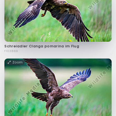
Schreiadler Clanga pomarina im Flug
f103869
Zoom