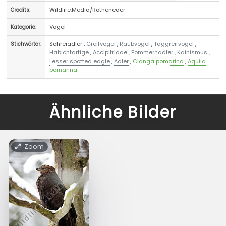
Wildlife.Media/Rotheneder
Credits:
Vögel
Kategorie:
Schreiadler
,
Greifvogel
,
Raubvogel
,
Taggreifvogel
,
Stichwörter:
Habichtartige
,
Accipitridae
,
Pommernadler
,
Kainismus
,
Lesser spotted eagle
,
Adler
,
Clanga pomarina
,
Aquila
pomarina
Ähnliche Bilder
Zoom