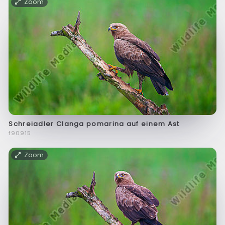
Zoom
Schreiadler Clanga pomarina auf einem Ast
f90915
Zoom