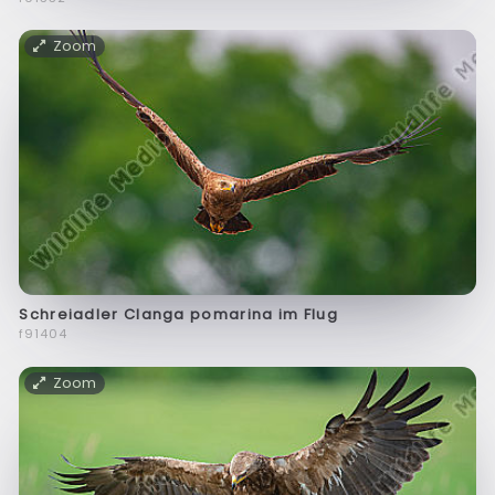
Zoom
Schreiadler Clanga pomarina im Flug
f91404
Zoom