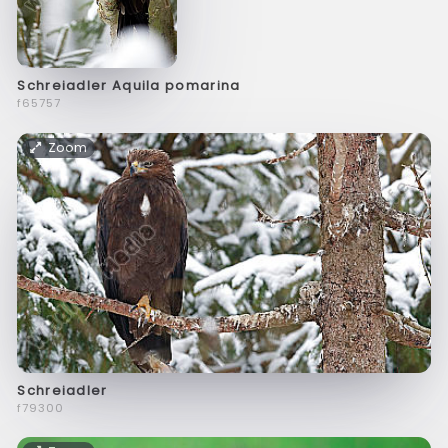
Schreiadler Aquila pomarina
f65757
Zoom
Schreiadler
f79300