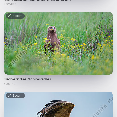
f92437
Zoom
Sichernder Schreiadler
f96145
Zoom