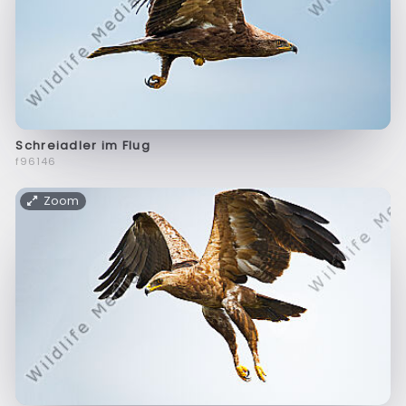
Schreiadler im Flug
f96146
Zoom