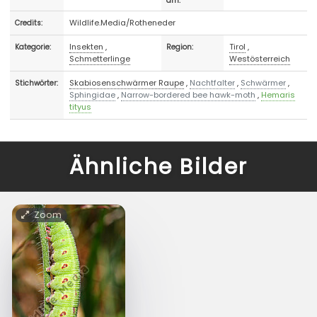
am:
Wildlife.Media/Rotheneder
Credits:
Insekten
,
Tirol
,
Kategorie:
Region:
Schmetterlinge
Westösterreich
Skabiosenschwärmer Raupe
,
Nachtfalter
,
Schwärmer
,
Stichwörter:
Sphingidae
,
Narrow-bordered bee hawk-moth
,
Hemaris
tityus
Ähnliche Bilder
Zoom