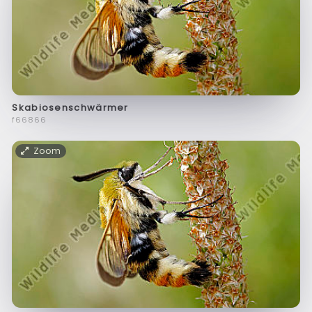
Skabiosenschwärmer
f66866
Zoom