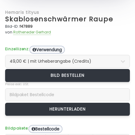
Hemaris tityus
Skabiosenschwärmer Raupe
Bild-ID:
f47889
von
Rotheneder Gerhard
Einzellizenz:
Verwendung
BILD BESTELLEN
Preise exkl. USt.
Bildpakete:
Bestellcode