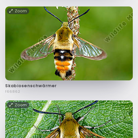
Zoom
Skabiosenschwärmer
f66862
Zoom