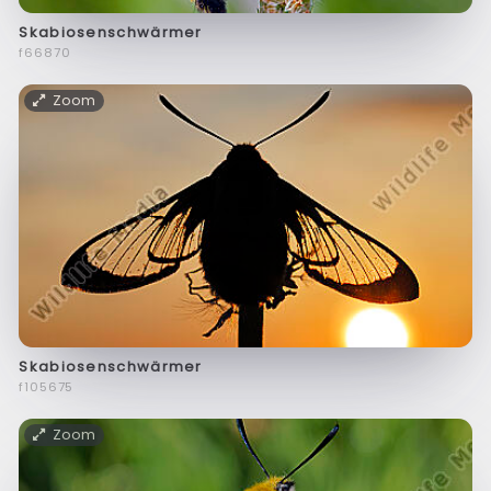
Skabiosenschwärmer
f66870
Zoom
Skabiosenschwärmer
f105675
Zoom