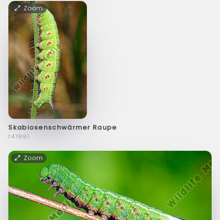
Zoom
Skabiosenschwärmer Raupe
f47891
Zoom