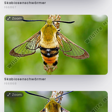
Skabiosenschwärmer
f66867
Zoom
Skabiosenschwärmer
f66868
Zoom