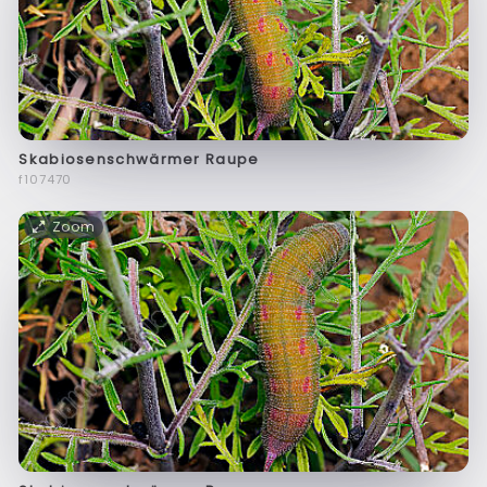
Skabiosenschwärmer Raupe
f107470
Zoom