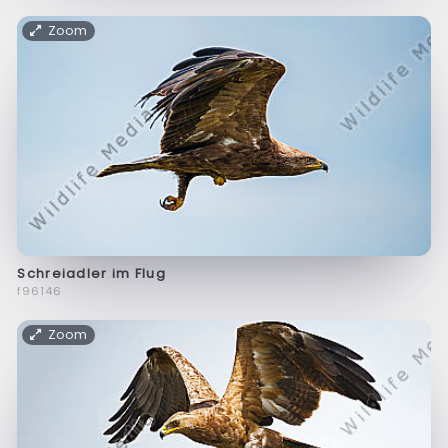
Zoom
Schreiadler im Flug
f96146
Zoom