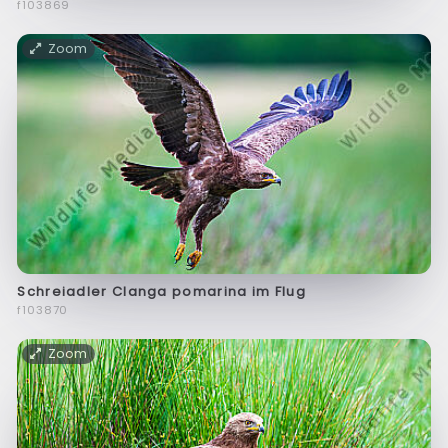
f103869
Zoom
Schreiadler Clanga pomarina im Flug
f103870
Zoom