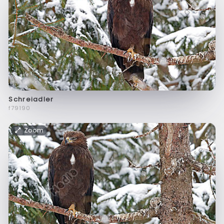
Schreiadler
f79190
Zoom