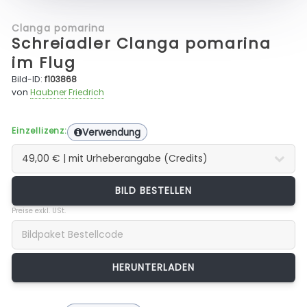
Clanga pomarina
Schreiadler Clanga pomarina
im Flug
Bild-ID:
f103868
von
Haubner Friedrich
Einzellizenz:
Verwendung
BILD BESTELLEN
Preise exkl. USt.