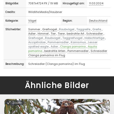
7087x4724 PX / 19 MB
11.03.2024
Bildgröße:
Hinzugefügt am:
Wildlife.Media/Haubner
Credits:
Vögel
Deutschland
Kategorie:
Region:
Sommer
,
Greifvogel
,
Raubvögel
,
Taggreife
,
Greife
,
Stichwörter:
Adler
,
Himmel
,
Tier
,
Tiere
,
bedrohte Art
,
Schreiadler
,
Greifvogel
,
Raubvogel
,
Taggreifvogel
,
Habichtartige
,
Accipitridae
,
Pommernadler
,
Kainismus
,
Lesser
spotted eagle
,
Adler
,
Clanga pomarina
,
Aquila
pomarina
,
bedrohte Arten
,
Pommernadler
,
Schreiadler
Clanga pomarina im Flug
Schreiadler (Clanga pomarina) im Flug
Beschreibung:
Ähnliche Bilder
Zoom