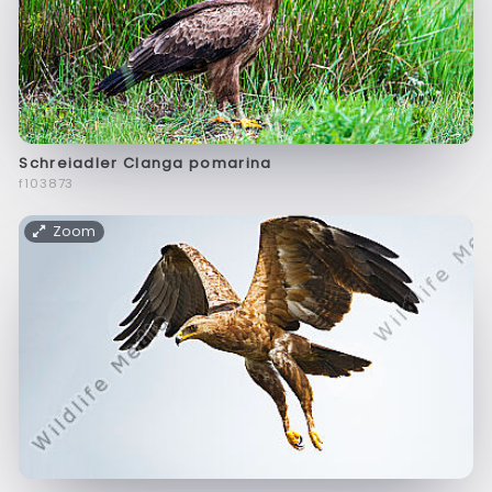
Schreiadler Clanga pomarina
f103873
Zoom