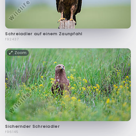
Schreiadler auf einem Zaunpfahl
f92437
Zoom
Sichernder Schreiadler
f96145