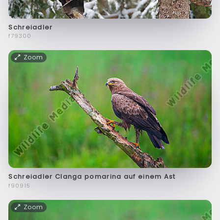
Schreiadler
f79300
Zoom
Schreiadler Clanga pomarina auf einem Ast
f90915
Zoom