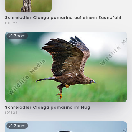
Schreiadler Clanga pomarina auf einem Zaunpfahl
f91327
Zoom
Schreiadler Clanga pomarina im Flug
f91323
Zoom