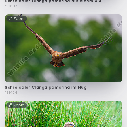
Schreiadler Clanga pomarina auf einem ASt
f90917
Zoom
Schreiadler Clanga pomarina im Flug
f91404
Zoom