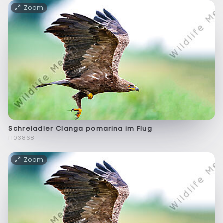
Zoom
Schreiadler Clanga pomarina im Flug
f103868
Zoom