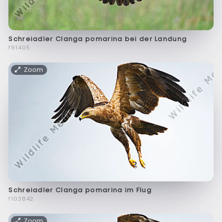
Schreiadler Clanga pomarina bei der Landung
f91405
Zoom
Schreiadler Clanga pomarina im Flug
f103842
Zoom