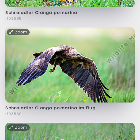
Schreiadler Clanga pomarina
f103965
Zoom
Schreiadler Clanga pomarina im Flug
f103869
Zoom