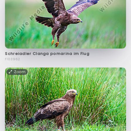
Schreiadler Clanga pomarina im Flug
f103962
Zoom