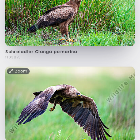
Schreiadler Clanga pomarina
f103873
Zoom