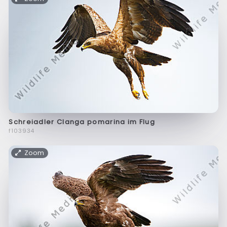
Schreiadler Clanga pomarina im Flug
f103934
Zoom