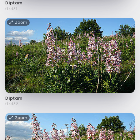
Diptam
f14431
Zoom
Diptam
f14432
Zoom