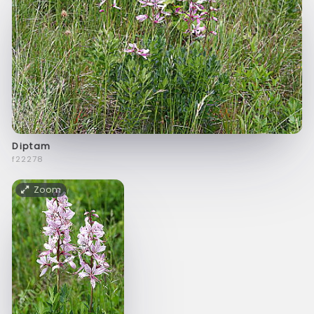
Diptam
f22278
Zoom