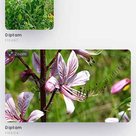
Diptam
f10497
Zoom
Diptam
f10504