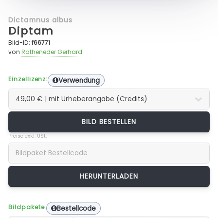
Dictamnus albus
Diptam
Bild-ID:
f66771
von
Rotheneder Gerhard
Einzellizenz:
Verwendung
BILD BESTELLEN
Preise exkl. USt.
Bildpakete:
Bestellcode