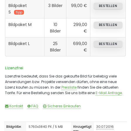
Bildpaket
3 Bilder
99,00 €
BESTELLEN
S
Tipp
Bildpaket M
10
299,00
BESTELLEN
Bilder
€
Bildpaket L
25
699,00
BESTELLEN
Bilder
€
Lizenzfrei
Lizenzfrei bedeutet, dass Sie das gekaufte Bild für beliebig viele
Anwendungen bzw. Projekte verwenden dürfen, ohne eine neue
Lizenz kaufen zu müssen. In der
Preisliste
finden Sie die aktuellen
Tarife. Für eine Bestellung senden Sie uns bitte eine
E-Mail Anfrage
.
Kontakt
FAQ
Sicheres Einkaufen
5760x3840 PX / 5 MB
30.07.2016
Bildgröße:
Hinzugefügt