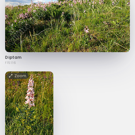
Diptam
f15116
Zoom