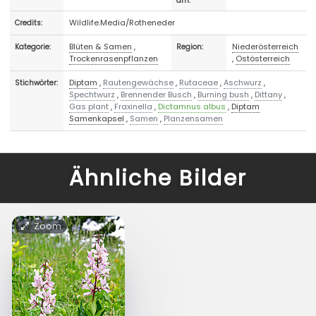
am:
Wildlife.Media/Rotheneder
Credits:
Blüten & Samen
,
Niederösterreich
Kategorie:
Region:
Trockenrasenpflanzen
,
Ostösterreich
Diptam
,
Rautengewächse
,
Rutaceae
,
Aschwurz
,
Stichwörter:
Spechtwurz
,
Brennender Busch
,
Burning bush
,
Dittany
,
Gas plant
,
Fraxinella
,
Dictamnus albus
,
Diptam
Samenkapsel
,
Samen
,
Planzensamen
Ähnliche Bilder
Zoom