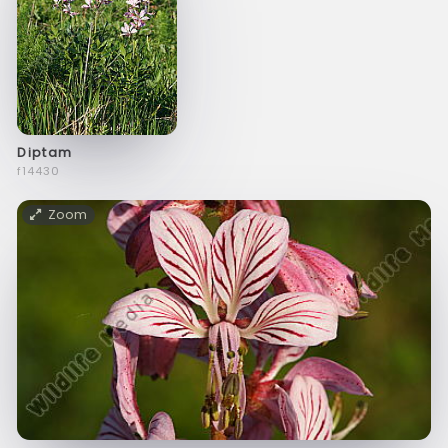
Diptam
f14430
Zoom