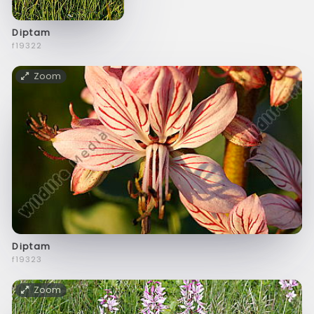
Diptam
f19322
Zoom
Diptam
f19323
Zoom