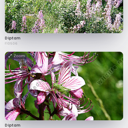
Diptam
f10506
Zoom
Diptam