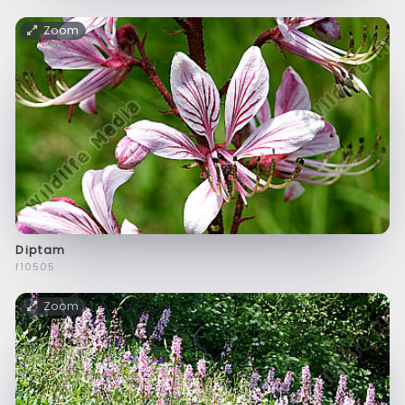
Zoom
Diptam
f10505
Zoom