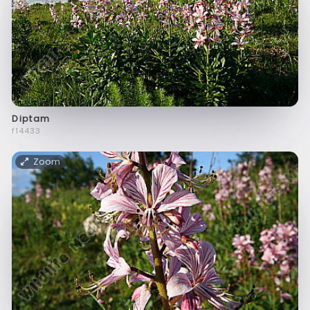
Diptam
f14433
Zoom