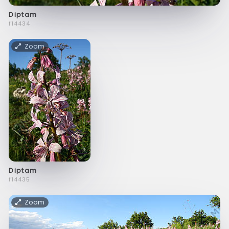
Diptam
f14434
Zoom
Diptam
f14435
Zoom