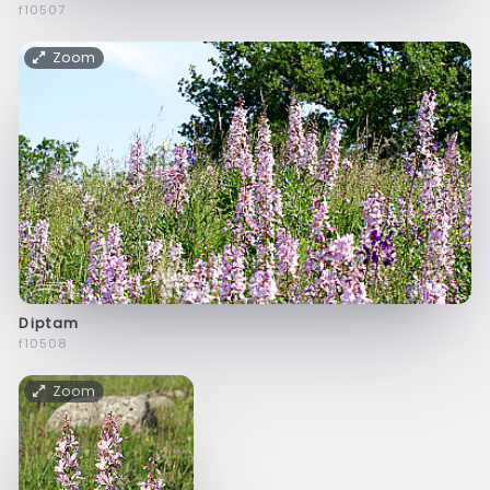
f10507
Zoom
Diptam
f10508
Zoom