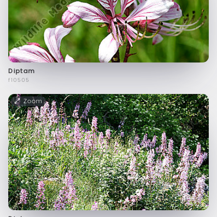
Diptam
f10505
Zoom