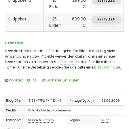
Bildpaket M
10
299,00
BESTELLEN
Bilder
€
Bildpaket L
25
699,00
BESTELLEN
Bilder
€
Lizenzfrei
Lizenzfrei bedeutet, dass Sie das gekaufte Bild für beliebig viele
Anwendungen bzw. Projekte verwenden dürfen, ohne eine neue
Lizenz kaufen zu müssen. In der
Preisliste
finden Sie die aktuellen
Tarife. Für eine Bestellung senden Sie uns bitte eine
E-Mail Anfrage
.
Kontakt
FAQ
Sicheres Einkaufen
3168x4752 PX / 13 MB
29.06.2009
Bildgröße:
Hinzugefügt am:
Wildlife.Media/Rotheneder
Credits:
Blüten & Samen
Wien
Kategorie:
Region: