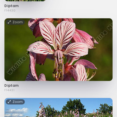
Diptam
f14430
Zoom
Diptam
f14431
Zoom