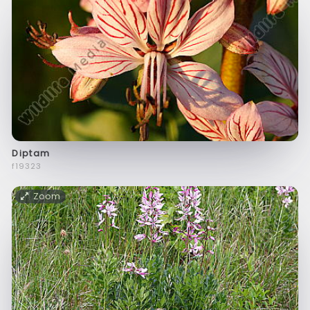
Diptam
f19323
Zoom