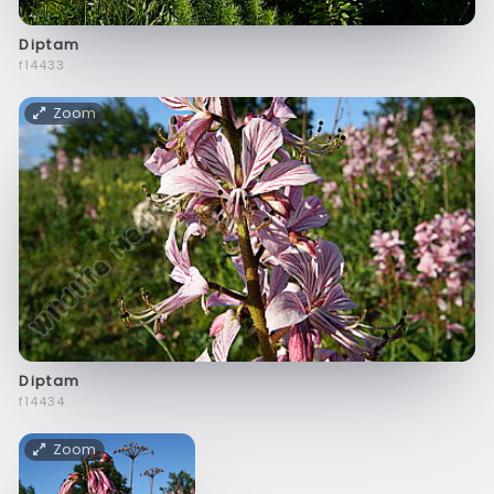
Diptam
f14433
Zoom
Diptam
f14434
Zoom