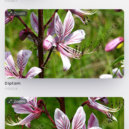
f10497
Zoom
Diptam
f10504
Zoom