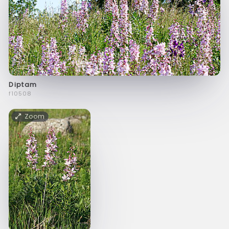
Diptam
f10508
Zoom