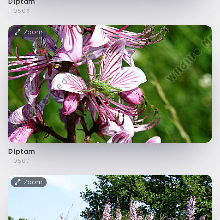
Diptam
f10506
Zoom
Diptam
f10507
Zoom