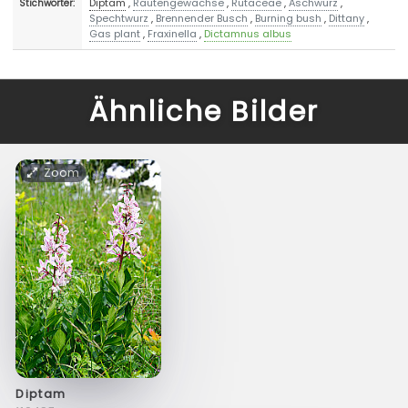
Diptam
,
Rautengewächse
,
Rutaceae
,
Aschwurz
,
Stichwörter:
Spechtwurz
,
Brennender Busch
,
Burning bush
,
Dittany
,
Gas plant
,
Fraxinella
,
Dictamnus albus
Ähnliche Bilder
Zoom
Diptam