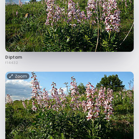
Diptam
f14432
Zoom