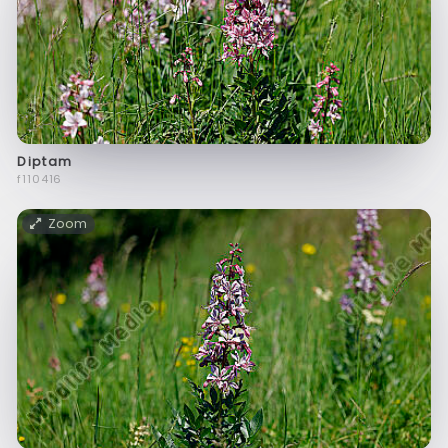
Diptam
f110416
Zoom