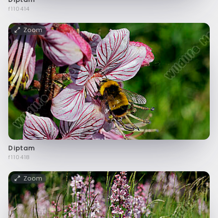
f110414
Zoom
Diptam
f110418
Zoom