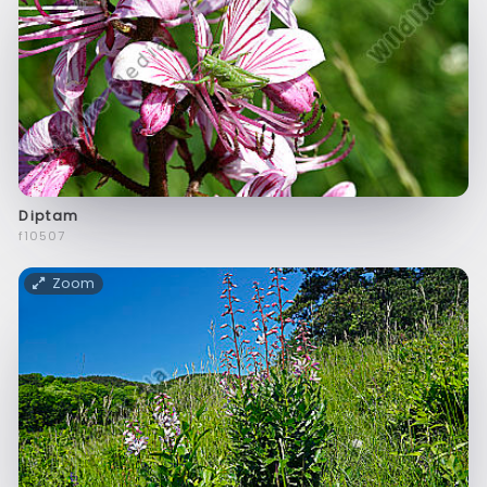
Diptam
f10507
Zoom