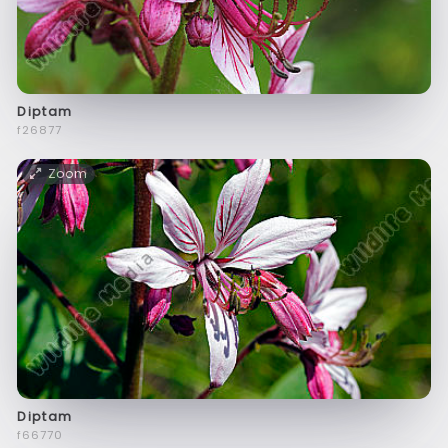
Diptam
f26877
Zoom
Diptam
f66770