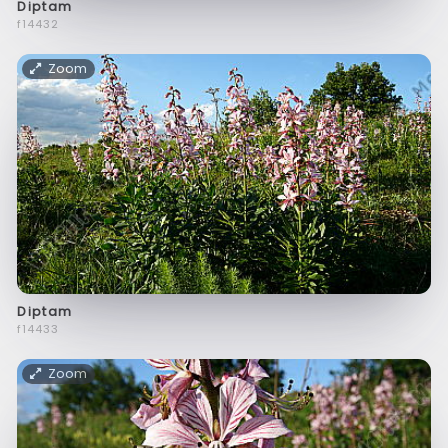
Diptam
f14432
Zoom
Diptam
f14433
Zoom