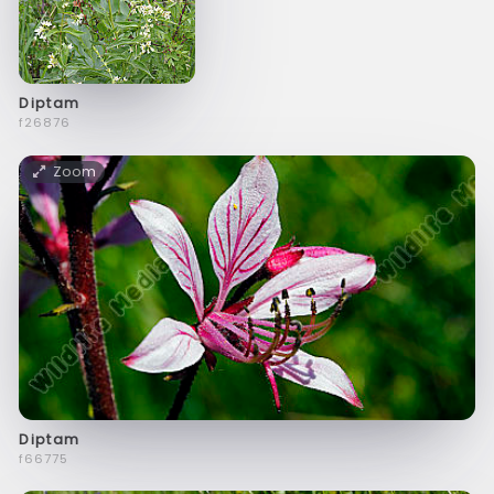
Diptam
f26876
Zoom
Diptam
f66775