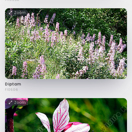
Zoom
Diptam
f10506
Zoom