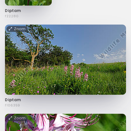
Diptam
f22280
Zoom
Diptam
f106359
Zoom