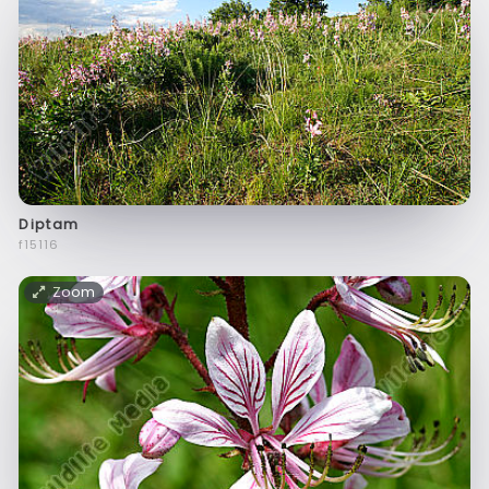
Diptam
f15116
Zoom