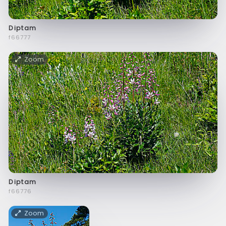
Diptam
f66777
Zoom
Diptam
f66776
Zoom