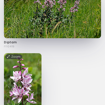
Diptam
f110419
Zoom