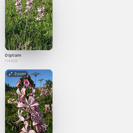
Diptam
f14430
Zoom