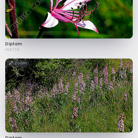
Diptam
f66774
Zoom
Diptam