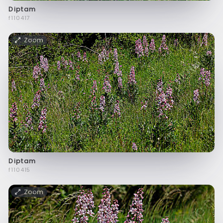
Diptam
f110417
Zoom
Diptam
f110415
Zoom