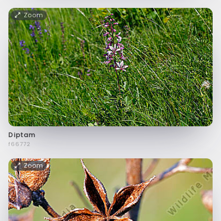
Zoom
Diptam
f66772
Zoom