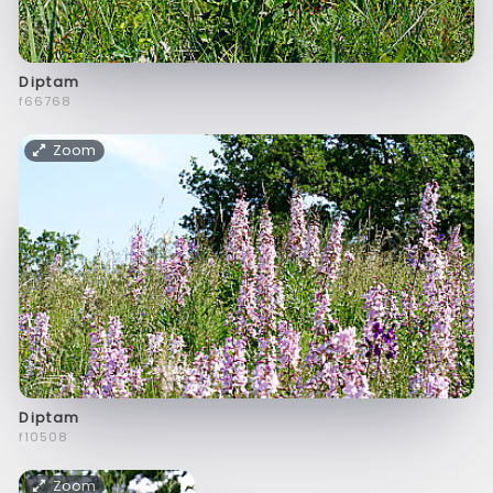
Diptam
f66768
Zoom
Diptam
f10508
Zoom