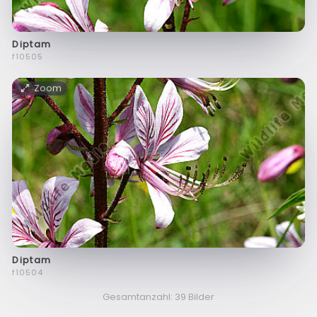
Diptam
f10505
Zoom
Diptam
f10504
Gesamtanzahl: 39 Bilder