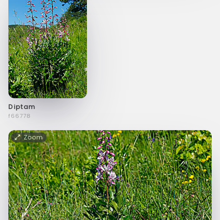
Diptam
f66778
Zoom