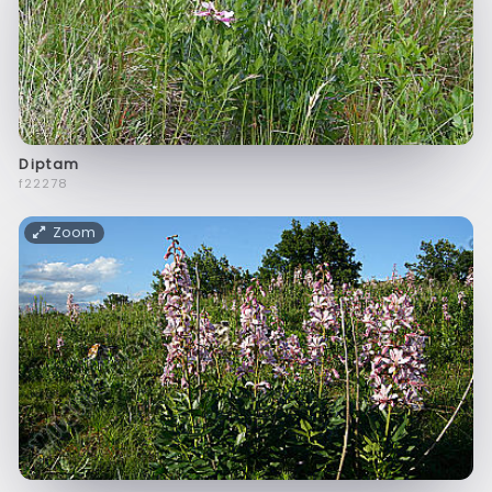
Diptam
f22278
Zoom