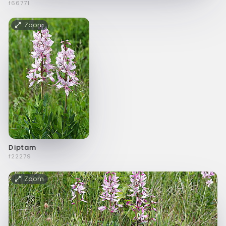
f66771
Zoom
Diptam
f22279
Zoom