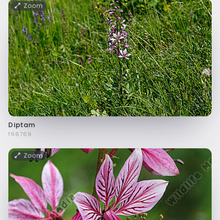
Zoom
Diptam
f66769
Zoom