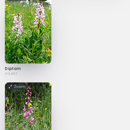
Diptam
f10497
Zoom