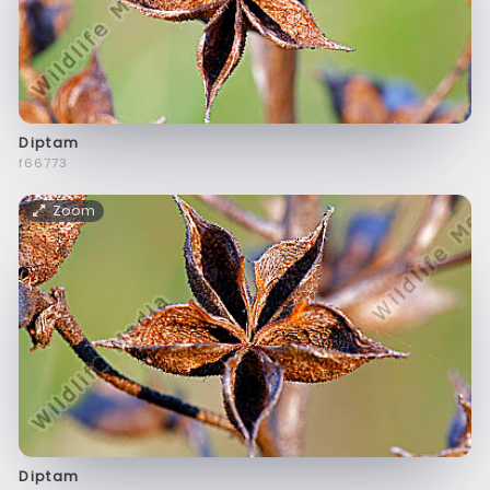
Diptam
f66773
Zoom
Diptam