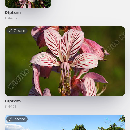
Diptam
f14435
Zoom
Diptam
f14431
Zoom