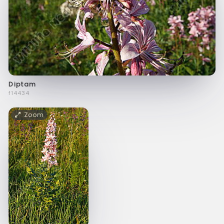
Diptam
f14434
Zoom