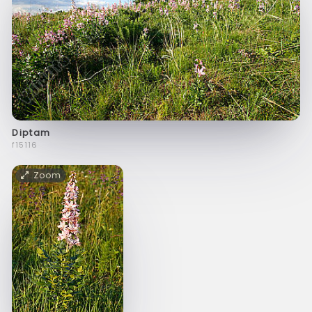
Diptam
f15116
Zoom