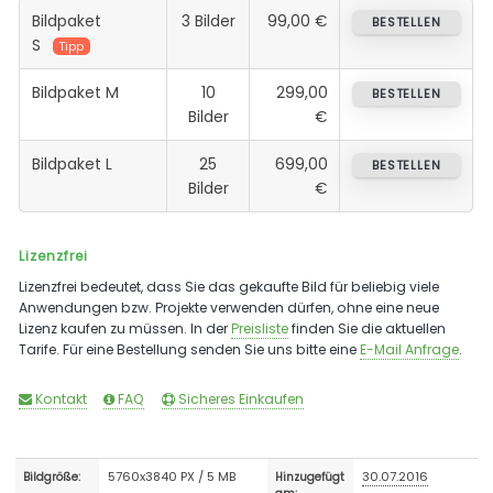
Bildpaket
3 Bilder
99,00 €
BESTELLEN
S
Tipp
Bildpaket M
10
299,00
BESTELLEN
Bilder
€
Bildpaket L
25
699,00
BESTELLEN
Bilder
€
Lizenzfrei
Lizenzfrei bedeutet, dass Sie das gekaufte Bild für beliebig viele
Anwendungen bzw. Projekte verwenden dürfen, ohne eine neue
Lizenz kaufen zu müssen. In der
Preisliste
finden Sie die aktuellen
Tarife. Für eine Bestellung senden Sie uns bitte eine
E-Mail Anfrage
.
Kontakt
FAQ
Sicheres Einkaufen
5760x3840 PX / 5 MB
30.07.2016
Bildgröße:
Hinzugefügt