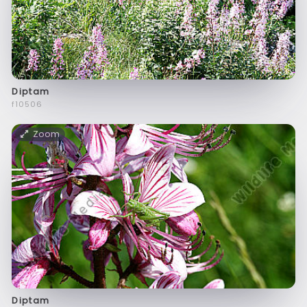
Diptam
f10506
Zoom
Diptam