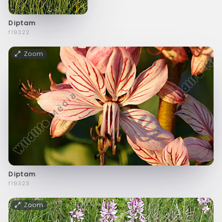
Diptam
f19322
Zoom
Diptam
f19323
Zoom