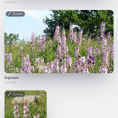
f10507
Zoom
Diptam
f10508
Zoom