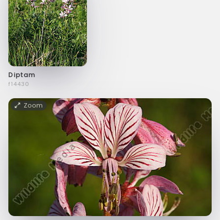
Diptam
f14430
Zoom