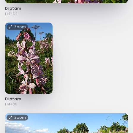
Diptam
f14434
Zoom
Diptam
f14435
Zoom