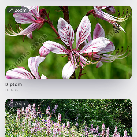
Zoom
Diptam
f10505
Zoom