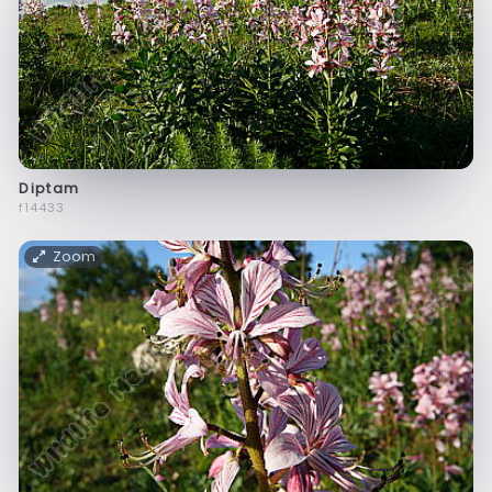
Diptam
f14433
Zoom