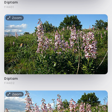
Diptam
f14431
Zoom
Diptam
f14432
Zoom