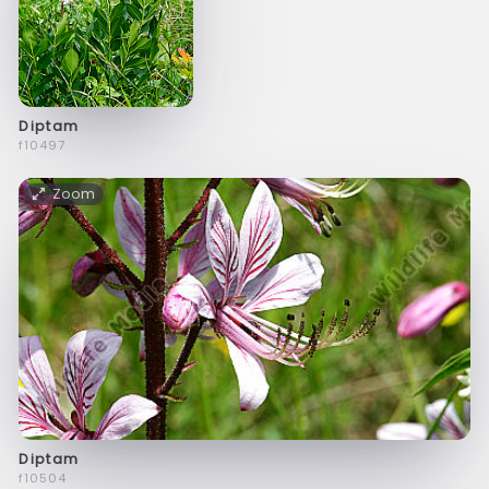
Diptam
f10497
Zoom
Diptam
f10504