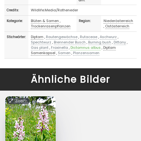
am:
Wildlife.Media/Rotheneder
Credits:
Blüten & Samen
,
Niederösterreich
Kategorie:
Region:
Trockenrasenpflanzen
,
Ostösterreich
Diptam
,
Rautengewächse
,
Rutaceae
,
Aschwurz
,
Stichwörter:
Spechtwurz
,
Brennender Busch
,
Burning bush
,
Dittany
,
Gas plant
,
Fraxinella
,
Dictamnus albus
,
Diptam
Samenkapsel
,
Samen
,
Planzensamen
Ähnliche Bilder
Zoom