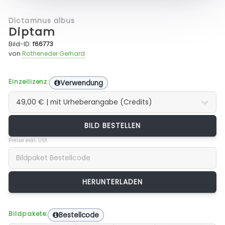
Dictamnus albus
Diptam
Bild-ID:
f66773
von
Rotheneder Gerhard
Einzellizenz:
Verwendung
BILD BESTELLEN
Preise exkl. USt.
Bildpakete:
Bestellcode