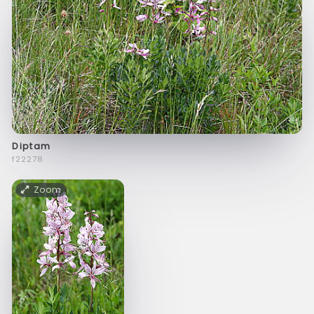
Diptam
f22278
Zoom