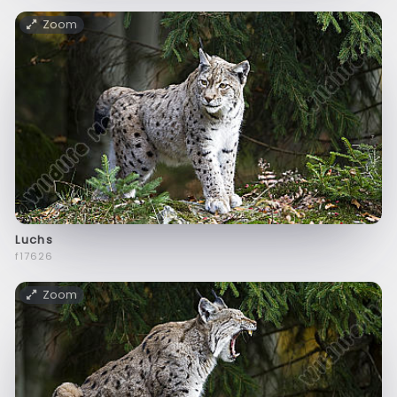
Zoom
Luchs
f17626
Zoom