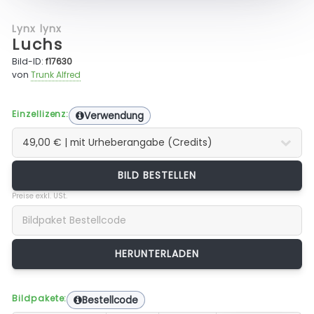
Lynx lynx
Luchs
Bild-ID:
f17630
von
Trunk Alfred
Einzellizenz:
Verwendung
BILD BESTELLEN
Preise exkl. USt.
Bildpakete:
Bestellcode