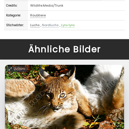
Wildlife.Media/Trunk
Credits:
Raubtiere
Kategorie:
Luchs
,
Nordluchs
,
Lynx lynx
Stichwörter:
Ähnliche Bilder
Zoom