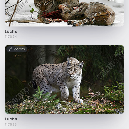
Luchs
f17624
Zoom
Luchs
f17625