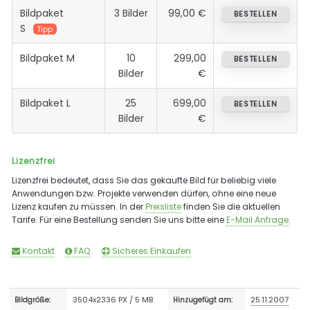
Bildpaket
3 Bilder
99,00 €
BESTELLEN
S
Tipp
Bildpaket M
10
299,00
BESTELLEN
Bilder
€
Bildpaket L
25
699,00
BESTELLEN
Bilder
€
Lizenzfrei
Lizenzfrei bedeutet, dass Sie das gekaufte Bild für beliebig viele
Anwendungen bzw. Projekte verwenden dürfen, ohne eine neue
Lizenz kaufen zu müssen. In der
Preisliste
finden Sie die aktuellen
Tarife. Für eine Bestellung senden Sie uns bitte eine
E-Mail Anfrage
.
Kontakt
FAQ
Sicheres Einkaufen
3504x2336 PX / 5 MB
25.11.2007
Bildgröße:
Hinzugefügt am: