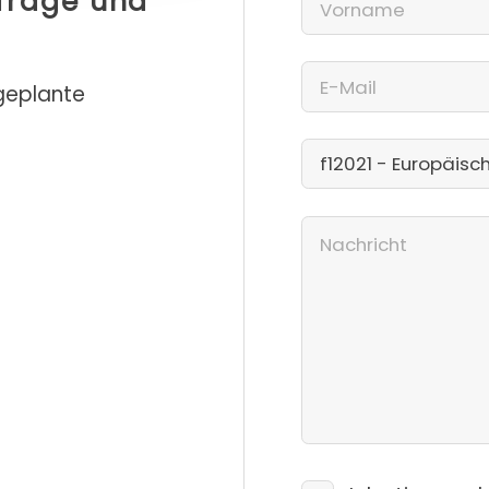
nfrage und
 geplante