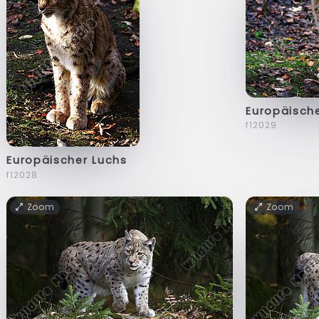
Europäisch
f12029
Europäischer Luchs
f12028
Zoom
Zoom