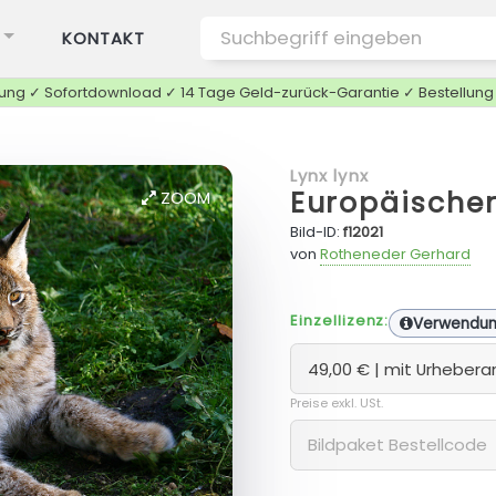
KONTAKT
tung ✓ Sofortdownload ✓ 14 Tage Geld-zurück-Garantie ✓ Bestellun
Lynx lynx
Europäischer
ZOOM
Bild-ID:
f12021
von
Rotheneder Gerhard
Einzellizenz:
Verwendu
Preise exkl. USt.