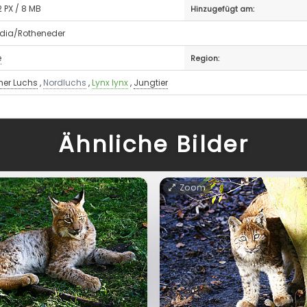
 PX / 8 MB
Hinzugefügt am:
Media/Rotheneder
e
Region:
her Luchs
,
Nordluchs
,
Lynx lynx
,
Jungtier
Ähnliche Bilder
Zoom