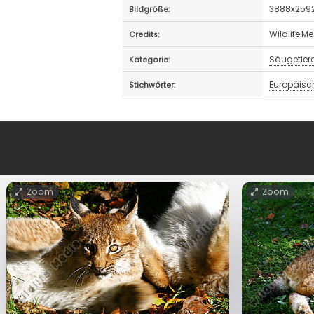
3888x2592
Bildgröße:
Wildlife.
Credits:
Säugetier
Kategorie:
Europäisc
Stichwörter:
Zoom
Zoom