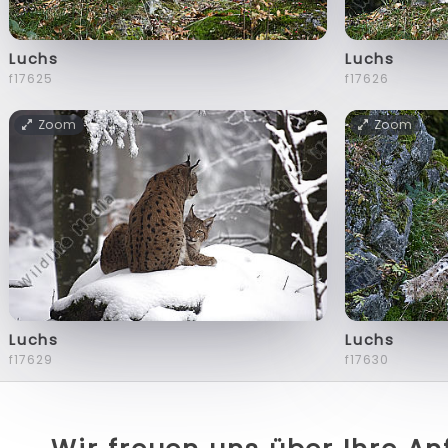
Luchs
Luchs
f17625
f17626
Zoom
Zoom
Luchs
Luchs
f17629
f17630