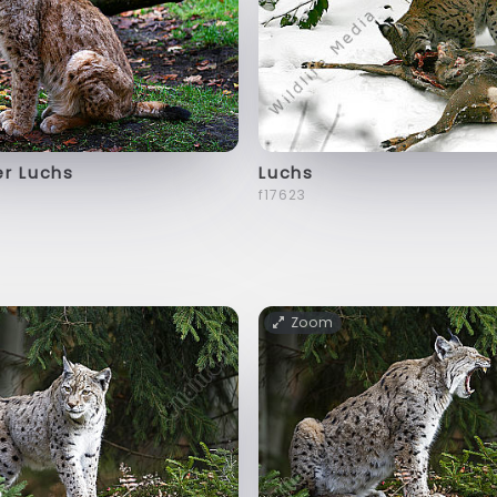
er Luchs
Luchs
f17623
Zoom