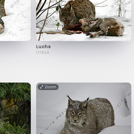
Luchs
f17624
Zoom