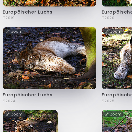
Europäischer Luchs
Europäisch
f12019
f12020
Zoom
Zoom
Europäischer Luchs
Europäisch
f12024
f12025
Zoom
Zoom