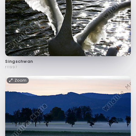
Singschwan
f11997
Zoom