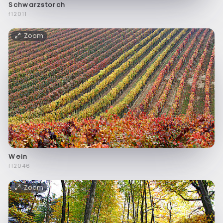
Schwarzstorch
f12011
Zoom
Wein
f12046
Zoom