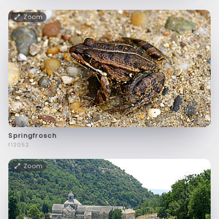
Zoom
Springfrosch
f12052
Zoom