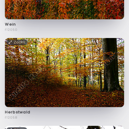
Wein
f12050
Zoom
Herbstwald
f12058