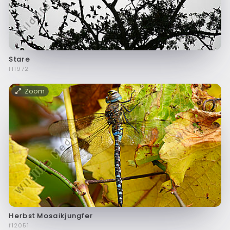
Stare
f11972
Zoom
Herbst Mosaikjungfer
f12051