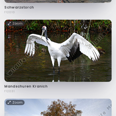
Schwarzstorch
f12010
Zoom
Mandschuren Kranich
f12031
Zoom