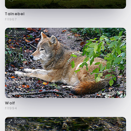
Talnebel
f11967
Zoom
Wolf
f11994
Zoom