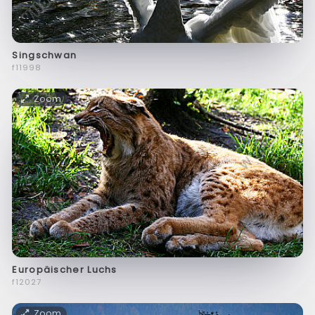
Singschwan
f11998
Zoom
Europäischer Luchs
f12027
Zoom