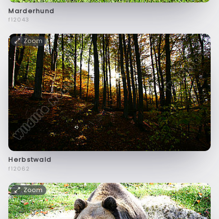
Marderhund
f12043
Zoom
Herbstwald
f12062
Zoom