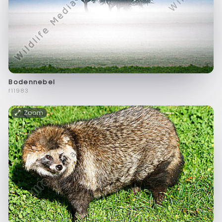
Bodennebel
f11983
Zoom