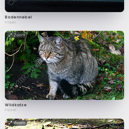
Bodennebel
f11981
Zoom
Wildkatze
f12041
Zoom