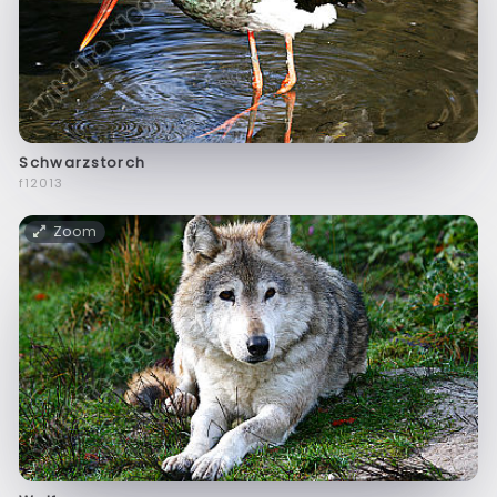
Schwarzstorch
f12013
Zoom