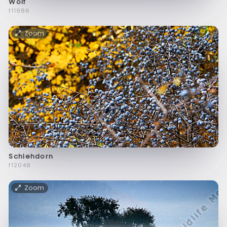
Wolf
f11986
Zoom
Schlehdorn
f12048
Zoom