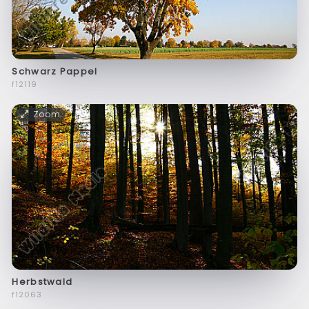
Schwarz Pappel
f12119
Zoom
Herbstwald
f12063