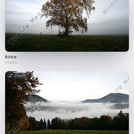
Birke
f11965
Zoom