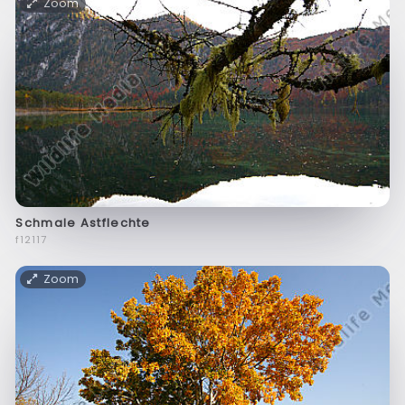
Zoom
Schmale Astflechte
f12117
Zoom