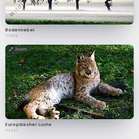
Bodennebel
f11984
Zoom
Europäischer Luchs
f12021