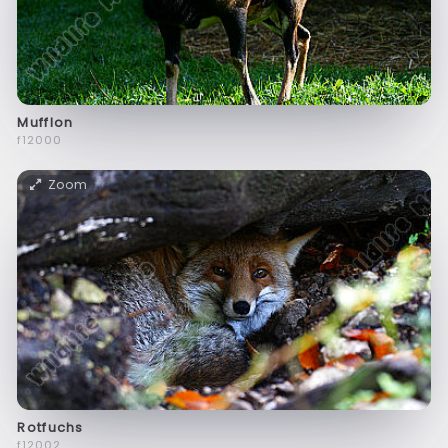
Mufflon
f12000
Zoom
Rotfuchs
f12002