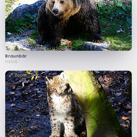
Braunbär
f12016
Zoom