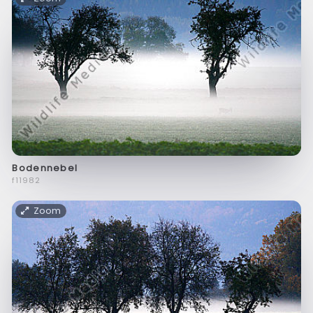
Bodennebel
f11982
Zoom