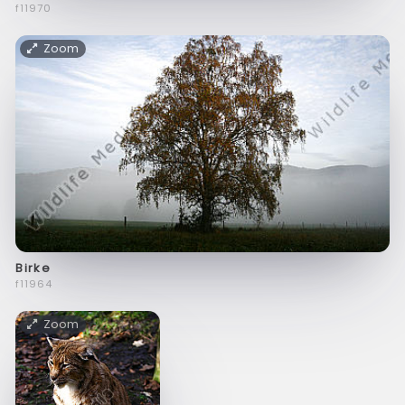
f11970
Zoom
Birke
f11964
Zoom