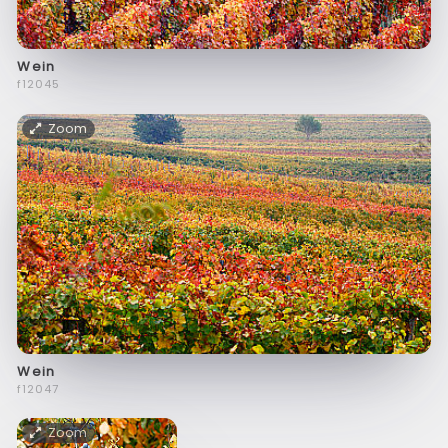
Wein
f12045
Zoom
Wein
f12047
Zoom