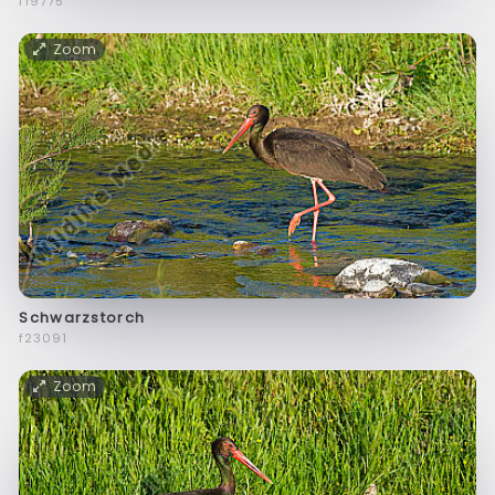
f19775
Zoom
Schwarzstorch
f23091
Zoom