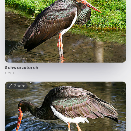
Schwarzstorch
f12011
Zoom