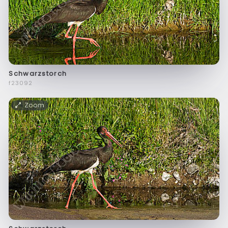
Schwarzstorch
f23092
Zoom