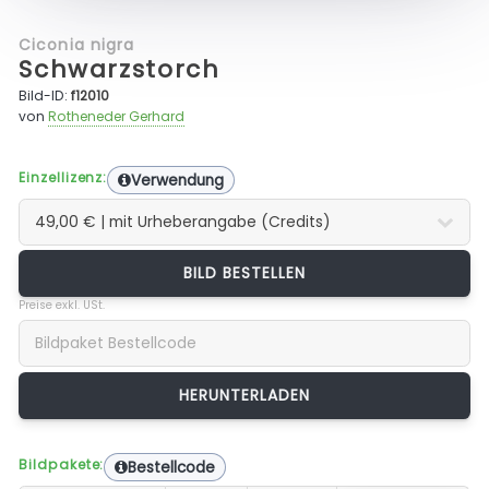
Ciconia nigra
Schwarzstorch
Bild-ID:
f12010
von
Rotheneder Gerhard
Einzellizenz:
Verwendung
BILD BESTELLEN
Preise exkl. USt.
Bildpakete:
Bestellcode