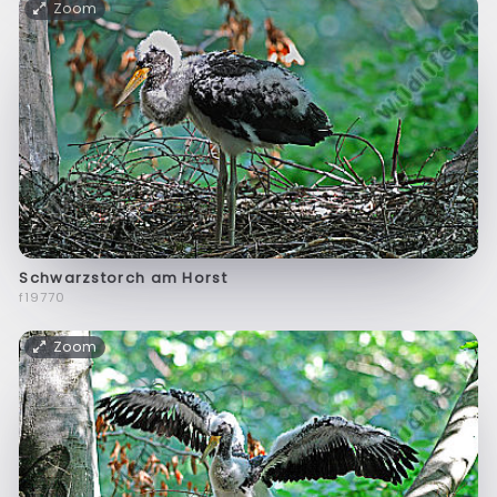
Zoom
Schwarzstorch am Horst
f19770
Zoom