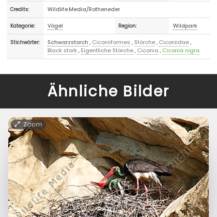
Wildlife.Media/Rotheneder
Credits:
Vögel
Wildpark
Kategorie:
Region:
Schwarzstorch
,
Ciconiiformes
,
Störche
,
Ciconiidae
,
Stichwörter:
Black stork
,
Eigentliche Störche
,
Ciconia
,
Ciconia nigra
Ähnliche Bilder
Zoom