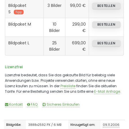
Bildpaket
3 Bilder
99,00 €
BESTELLEN
S
Tipp
Bildpaket M
10
299,00
BESTELLEN
Bilder
€
Bildpaket L
25
699,00
BESTELLEN
Bilder
€
Lizenzfrei
Lizenzfrei bedeutet, dass Sie das gekaufte Bild für beliebig viele
Anwendungen bzw. Projekte verwenden dürfen, ohne eine neue
Lizenz kaufen zu müssen. In der
Preisliste
finden Sie die aktuellen
Tarife. Für eine Bestellung senden Sie uns bitte eine
E-Mail Anfrage
.
Kontakt
FAQ
Sicheres Einkaufen
3888x2592 PX / 6 MB
09.11.2006
Bildgröße:
Hinzugefügt am: