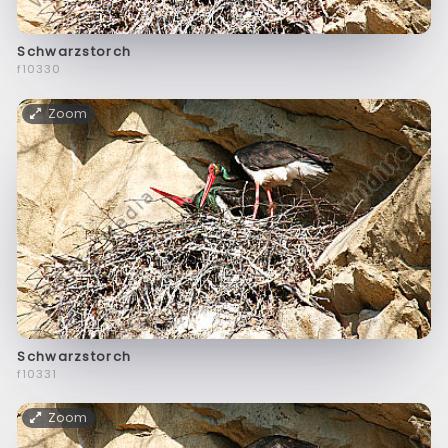
Schwarzstorch
f10330
Zoom
Schwarzstorch
f10331
Zoom