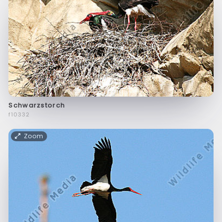
Schwarzstorch
f10332
Zoom