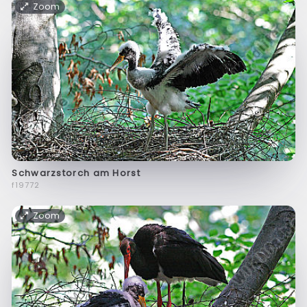
Zoom
Schwarzstorch am Horst
f19772
Zoom