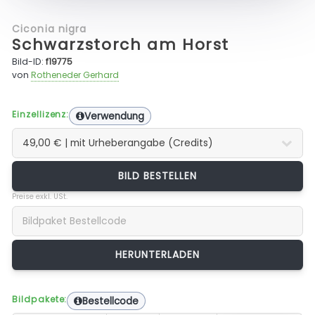
Ciconia nigra
Schwarzstorch am Horst
Bild-ID:
f19775
von
Rotheneder Gerhard
Einzellizenz:
Verwendung
BILD BESTELLEN
Preise exkl. USt.
Bildpakete:
Bestellcode