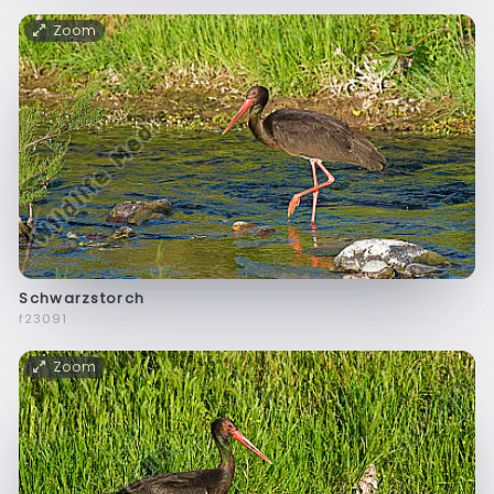
Zoom
Schwarzstorch
f23091
Zoom