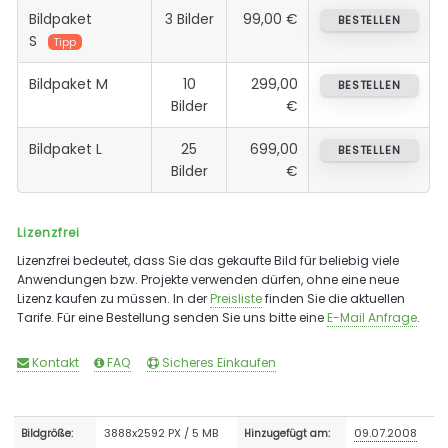
Bildpaket
3 Bilder
99,00 €
BESTELLEN
S
Tipp
Bildpaket M
10
299,00
BESTELLEN
Bilder
€
Bildpaket L
25
699,00
BESTELLEN
Bilder
€
Lizenzfrei
Lizenzfrei bedeutet, dass Sie das gekaufte Bild für beliebig viele
Anwendungen bzw. Projekte verwenden dürfen, ohne eine neue
Lizenz kaufen zu müssen. In der
Preisliste
finden Sie die aktuellen
Tarife. Für eine Bestellung senden Sie uns bitte eine
E-Mail Anfrage
.
Kontakt
FAQ
Sicheres Einkaufen
3888x2592 PX / 5 MB
09.07.2008
Bildgröße:
Hinzugefügt am: