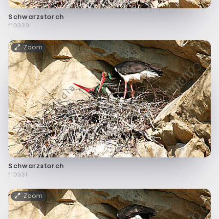
Schwarzstorch
f10330
Zoom
Schwarzstorch
f10331
Zoom