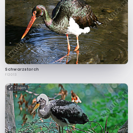
Schwarzstorch
f12013
Zoom