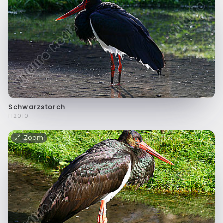
Schwarzstorch
f12010
Zoom