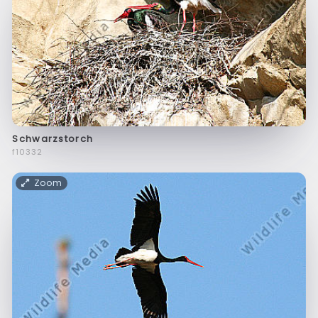
Schwarzstorch
f10332
Zoom