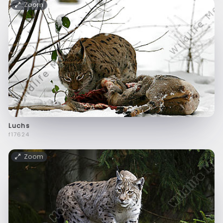
Zoom
Luchs
f17624
Zoom