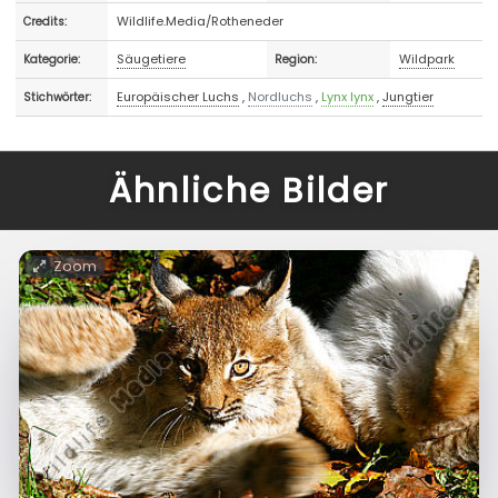
Wildlife.Media/Rotheneder
Credits:
Säugetiere
Wildpark
Kategorie:
Region:
Europäischer Luchs
,
Nordluchs
,
Lynx lynx
,
Jungtier
Stichwörter:
Ähnliche Bilder
Zoom