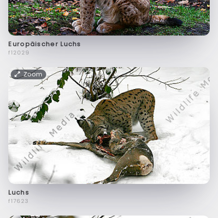
Europäischer Luchs
f12029
Zoom
Luchs
f17623