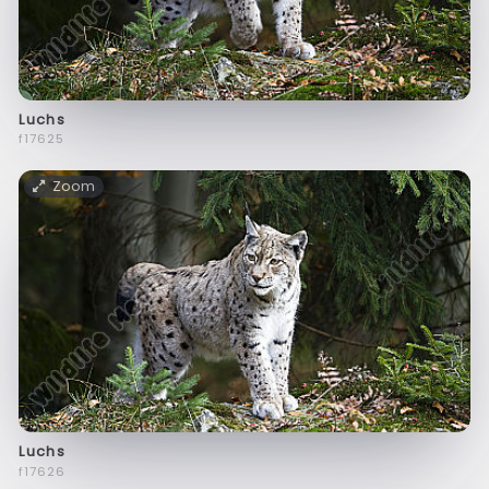
Luchs
f17625
Zoom
Luchs
f17626