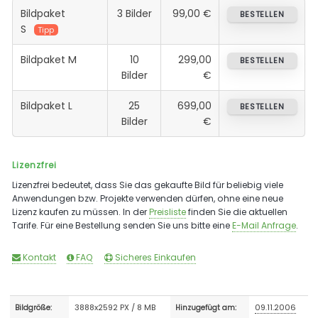
Bildpaket
3 Bilder
99,00 €
BESTELLEN
S
Tipp
Bildpaket M
10
299,00
BESTELLEN
Bilder
€
Bildpaket L
25
699,00
BESTELLEN
Bilder
€
Lizenzfrei
Lizenzfrei bedeutet, dass Sie das gekaufte Bild für beliebig viele
Anwendungen bzw. Projekte verwenden dürfen, ohne eine neue
Lizenz kaufen zu müssen. In der
Preisliste
finden Sie die aktuellen
Tarife. Für eine Bestellung senden Sie uns bitte eine
E-Mail Anfrage
.
Kontakt
FAQ
Sicheres Einkaufen
3888x2592 PX / 8 MB
09.11.2006
Bildgröße:
Hinzugefügt am: