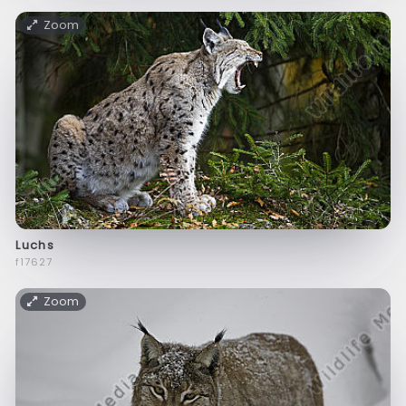
Zoom
Luchs
f17627
Zoom