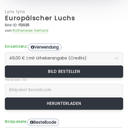
Lynx lynx
Europäischer Luchs
Bild-ID:
f12025
von
Rotheneder Gerhard
Einzellizenz:
Verwendung
BILD BESTELLEN
Preise exkl. USt.
Bildpakete:
Bestellcode