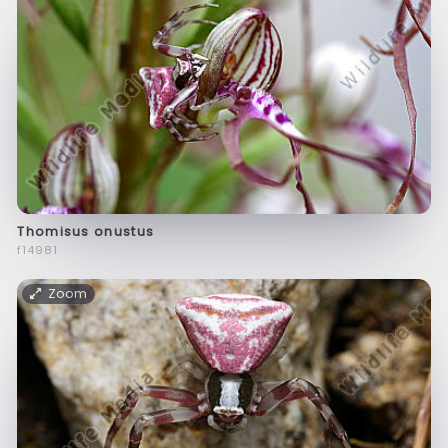
Thomisus onustus
f14981
Zoom