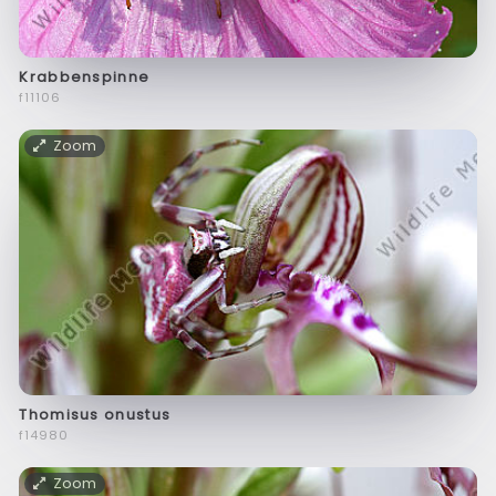
Krabbenspinne
f11106
Zoom
Thomisus onustus
f14980
Zoom