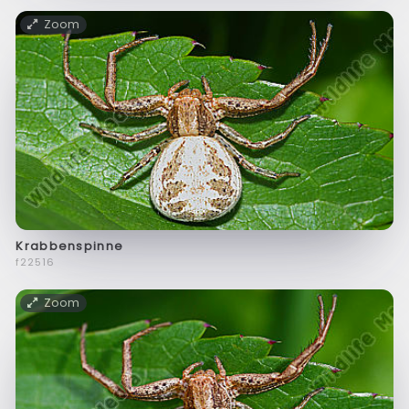
Zoom
Krabbenspinne
f22516
Zoom