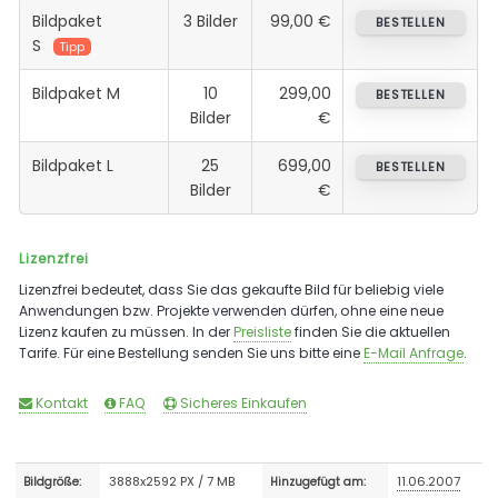
Bildpaket
3 Bilder
99,00 €
BESTELLEN
S
Tipp
Bildpaket M
10
299,00
BESTELLEN
Bilder
€
Bildpaket L
25
699,00
BESTELLEN
Bilder
€
Lizenzfrei
Lizenzfrei bedeutet, dass Sie das gekaufte Bild für beliebig viele
Anwendungen bzw. Projekte verwenden dürfen, ohne eine neue
Lizenz kaufen zu müssen. In der
Preisliste
finden Sie die aktuellen
Tarife. Für eine Bestellung senden Sie uns bitte eine
E-Mail Anfrage
.
Kontakt
FAQ
Sicheres Einkaufen
3888x2592 PX / 7 MB
11.06.2007
Bildgröße:
Hinzugefügt am: