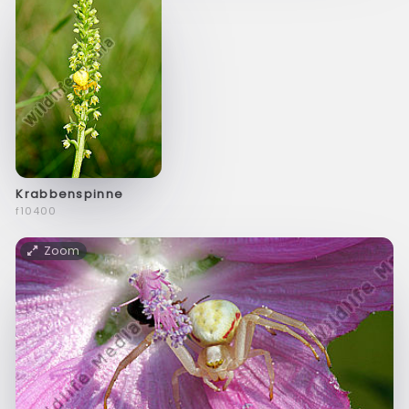
Krabbenspinne
f10400
Zoom