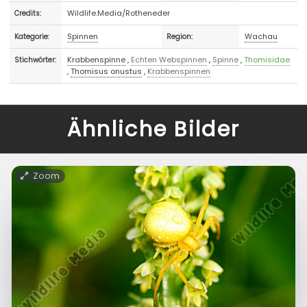
Wildlife.Media/Rotheneder
Credits:
Spinnen
Wachau
Kategorie:
Region:
Krabbenspinne
,
Echten Webspinnen
,
Spinne
,
Thomisidae
Stichwörter:
,
Thomisus onustus
,
Krabbenspinnen
Ähnliche Bilder
Zoom