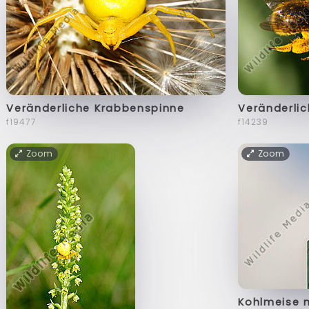
Veränderliche Krabbenspinne
Veränderli
f19477
f14239
Zoom
Zoom
Kohlmeise 