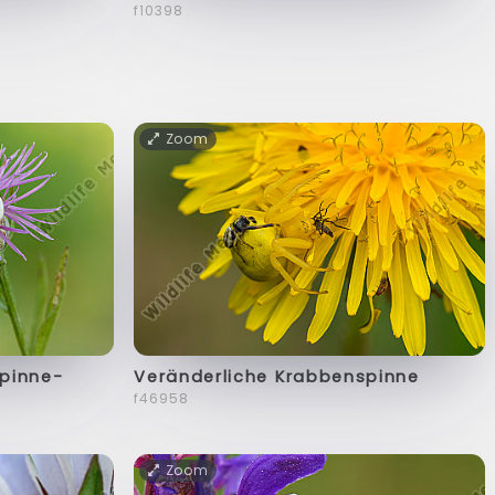
f10398
Zoom
pinne-
Veränderliche Krabbenspinne
f46958
Zoom