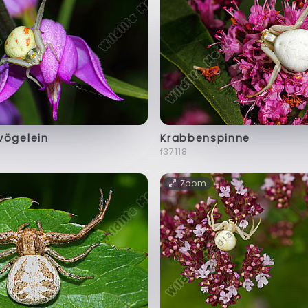
vögelein
Krabbenspinne
f37118
Zoom