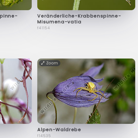
pinne-
Veränderliche-Krabbenspinne-
Misumena-vatia
f41154
Zoom
Alpen-Waldrebe
f14535