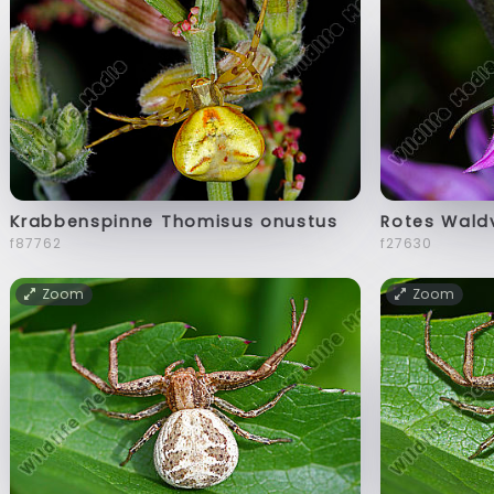
Krabbenspinne Thomisus onustus
Rotes Wald
f87762
f27630
Zoom
Zoom