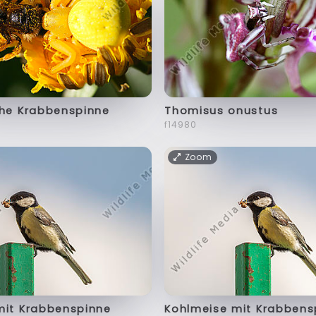
che Krabbenspinne
Thomisus onustus
f14980
Zoom
mit Krabbenspinne
Kohlmeise mit Krabbens