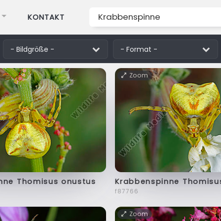
KONTAKT
Zoom
nne Thomisus onustus
Krabbenspinne Thomisu
f87766
Zoom