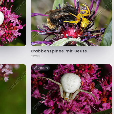
Krabbenspinne mit Beute
f32931
Zoom