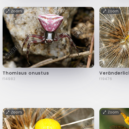
Zoom
Zoom
Thomisus onustus
Veränderli
f14982
f19476
Zoom
Zoom