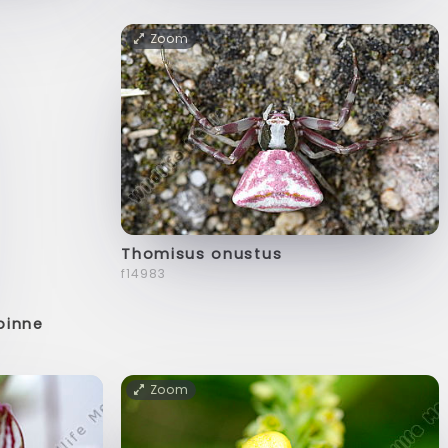
Zoom
Thomisus onustus
f14983
pinne
Zoom