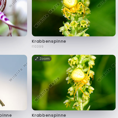
Krabbenspinne
f10399
Zoom
pinne
Krabbenspinne