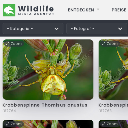
ENTDECKEN
PREISE
Zoom
Zoom
Krabbenspinne Thomisus onustus
Krabbenspi
f87764
f87763
Zoom
Zoom