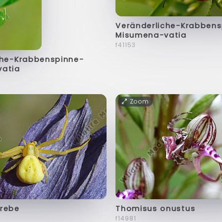
Veränderliche-Krabbens
Misumena-vatia
f41153
che-Krabbenspinne-
atia
Zoom
rebe
Thomisus onustus
f14981