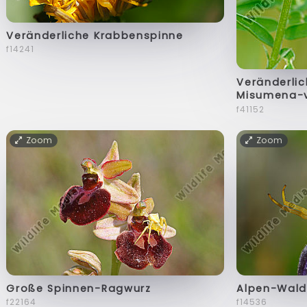
Veränderliche Krabbenspinne
f14241
Veränderli
Misumena-v
f41152
Zoom
Zoom
Große Spinnen-Ragwurz
Alpen-Wald
f22164
f14536