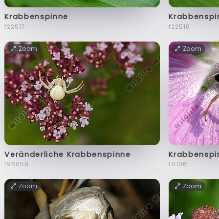
Krabbenspinne
Krabbenspi
f22517
f22516
Zoom
Zoom
Veränderliche Krabbenspinne
Krabbenspi
f96059
f11106
Zoom
Zoom