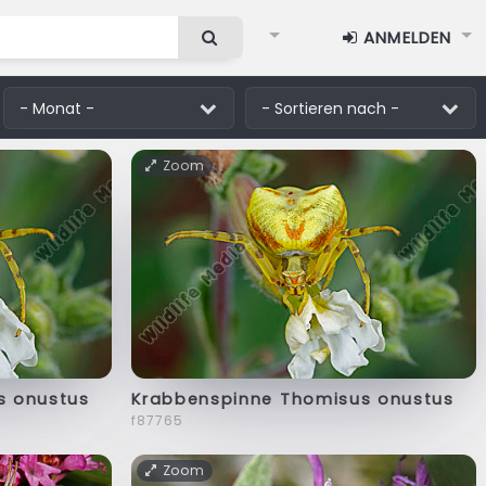
ANMELDEN
Zoom
s onustus
Krabbenspinne Thomisus onustus
f87765
Zoom