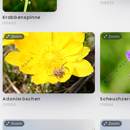
f58023
Krabbenspinne
f10400
Zoom
Zoom
Adonisröschen
Scheuchzer
f10554
f10694
Zoom
Zoom