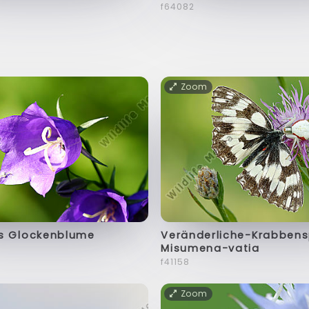
f64082
Zoom
s Glockenblume
Veränderliche-Krabbens
Misumena-vatia
f41158
Zoom