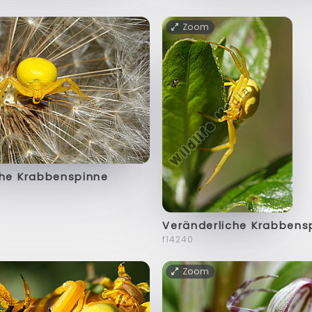
Zoom
che Krabbenspinne
Veränderliche Krabbens
f14240
Zoom