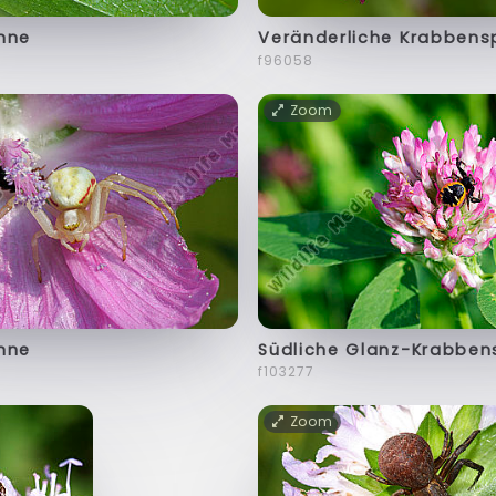
nne
Veränderliche Krabbens
f96058
Zoom
nne
Südliche Glanz-Krabben
f103277
Zoom