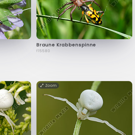
Braune Krabbenspinne
f15580
Zoom