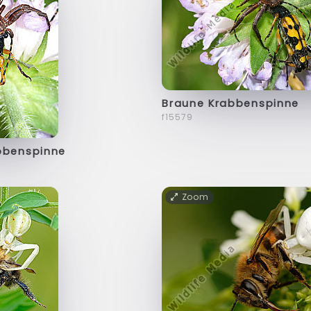
Braune Krabbenspinne
f15579
bbenspinne
Zoom