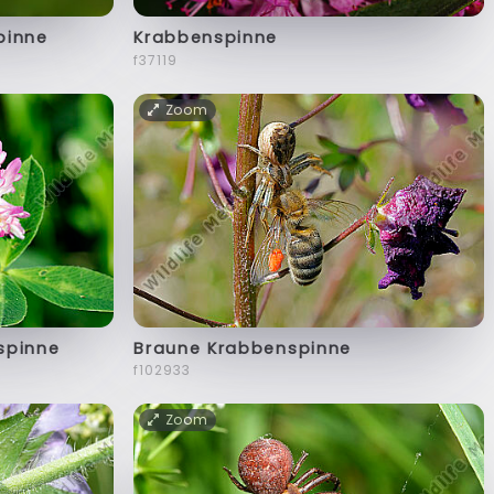
pinne
Krabbenspinne
f37119
Zoom
spinne
Braune Krabbenspinne
f102933
Zoom