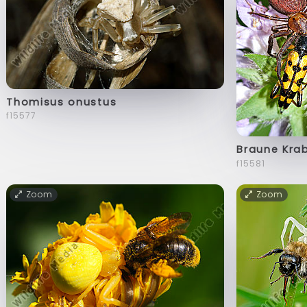
Thomisus onustus
f15577
Braune Kra
f15581
Zoom
Zoom