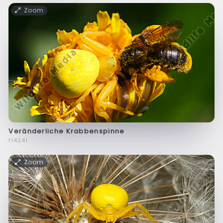
Zoom
Veränderliche Krabbenspinne
f14241
Zoom