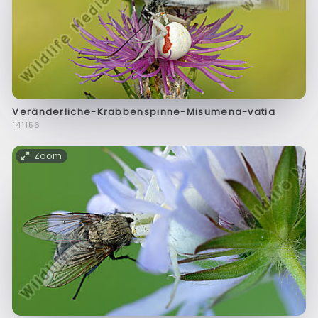
Veränderliche-Krabbenspinne-Misumena-vatia
f41156
Zoom