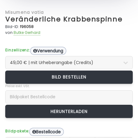
Misumena vatia
Veränderliche Krabbenspinne
Bild-ID:
f96058
von
Butke Gerhard
Einzellizenz:
Verwendung
BILD BESTELLEN
Preise exkl. USt.
Bildpakete:
Bestellcode