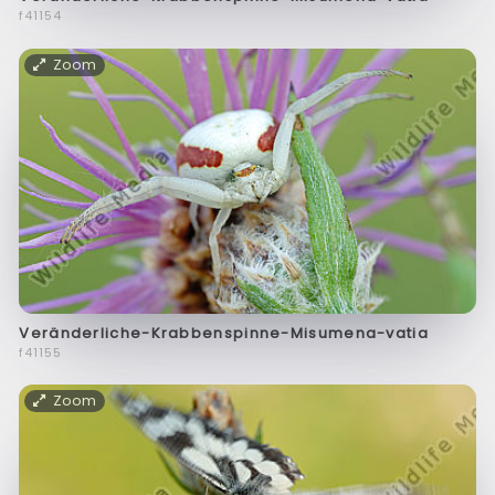
f41154
Zoom
Veränderliche-Krabbenspinne-Misumena-vatia
f41155
Zoom