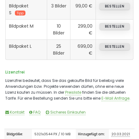
Bildpaket
3 Bilder
99,00 €
BESTELLEN
S
Tipp
Bildpaket M
10
299,00
BESTELLEN
Bilder
€
Bildpaket L
25
699,00
BESTELLEN
Bilder
€
Lizenzfrei
Lizenzfrei bedeutet, dass Sie das gekaufte Bild für beliebig viele
Anwendungen bzw. Projekte verwenden dürfen, ohne eine neue
Lizenz kaufen zu müssen. In der
Preisliste
finden Sie die aktuellen
Tarife. Für eine Bestellung senden Sie uns bitte eine
E-Mail Anfrage
.
Kontakt
FAQ
Sicheres Einkaufen
5321x3544 PX / 10 MB
20.03.2021
Bildgröße:
Hinzugefügt am: