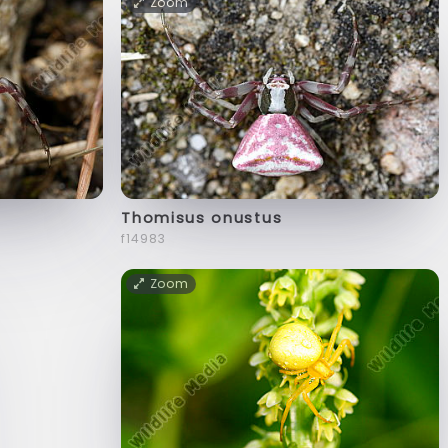
Zoom
Thomisus onustus
f14983
Zoom