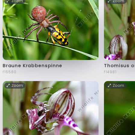
Zoom
Zoom
Braune Krabbenspinne
Thomisus o
f15580
f14981
Zoom
Zoom