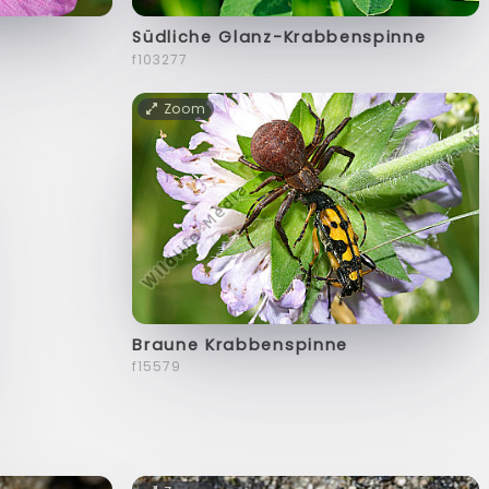
Südliche Glanz-Krabbenspinne
f103277
Zoom
Braune Krabbenspinne
f15579