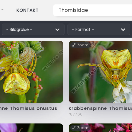
KONTAKT
Zoom
nne Thomisus onustus
Krabbenspinne Thomisu
f87766
Zoom