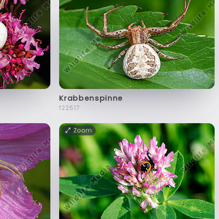
Krabbenspinne
f22517
Zoom