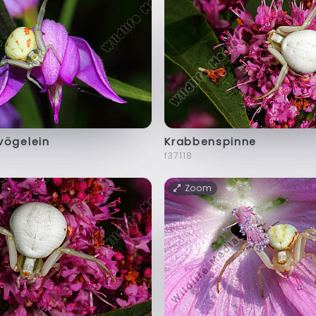
vögelein
Krabbenspinne
f37118
Zoom