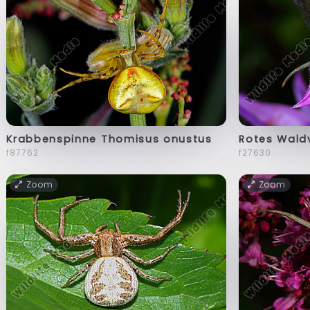
Krabbenspinne Thomisus onustus
Rotes Wald
f87762
f27630
Zoom
Zoom