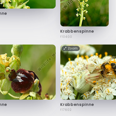
nne
Krabbenspinne
f10400
Zoom
nne
Krabbenspinne
f17602