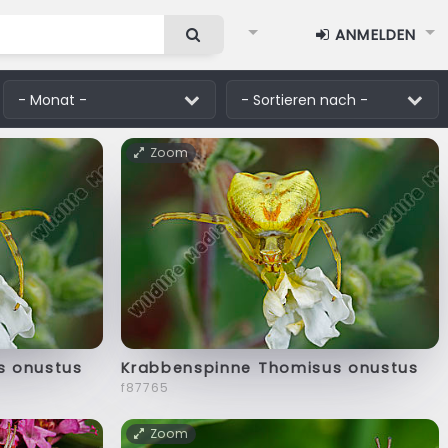
ANMELDEN
Zoom
s onustus
Krabbenspinne Thomisus onustus
f87765
Zoom