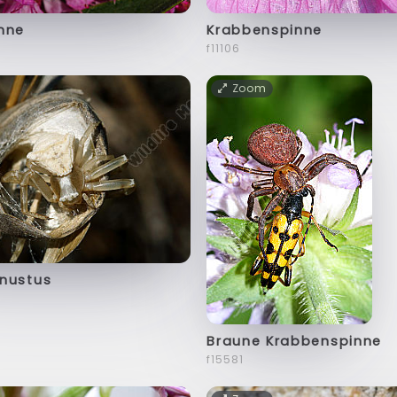
nne
Krabbenspinne
f11106
Zoom
nustus
Braune Krabbenspinne
f15581