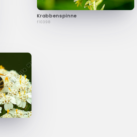
Krabbenspinne
f10398