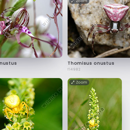
Zoom
nustus
Thomisus onustus
f14982
Zoom