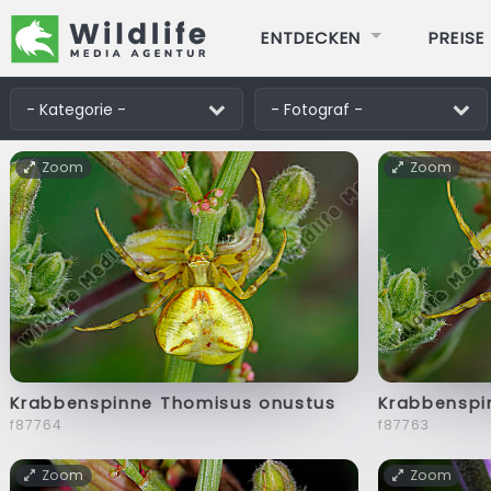
ENTDECKEN
PREISE
Zoom
Zoom
Krabbenspinne Thomisus onustus
Krabbenspi
f87764
f87763
Zoom
Zoom