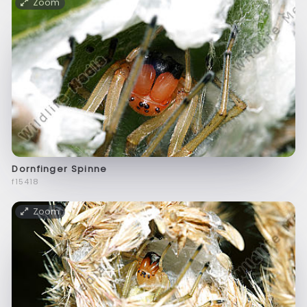
Zoom
Dornfinger Spinne
f15418
Zoom