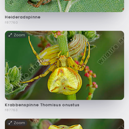
Heideradspinne
f87760
Zoom
Krabbenspinne Thomisus onustus
f87763
Zoom