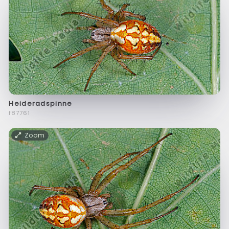
Heideradspinne
f87761
Zoom