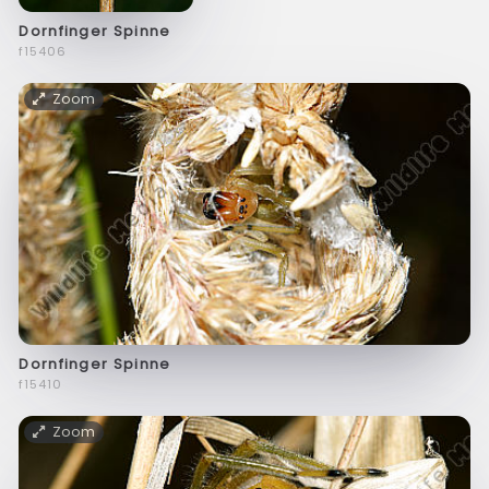
Dornfinger Spinne
f15406
Zoom
Dornfinger Spinne
f15410
Zoom