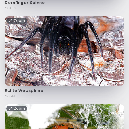
Dornfinger Spinne
f29066
Zoom
Echte Webspinne
f53335
Zoom