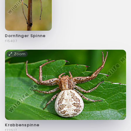
Dornfinger Spinne
f15407
Zoom
Krabbenspinne
f22517