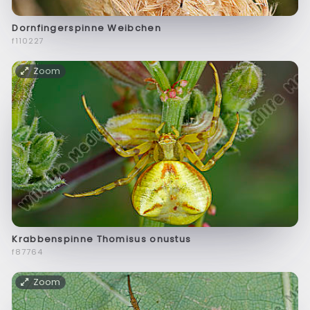
Dornfingerspinne Weibchen
f110227
Zoom
Krabbenspinne Thomisus onustus
f87764
Zoom