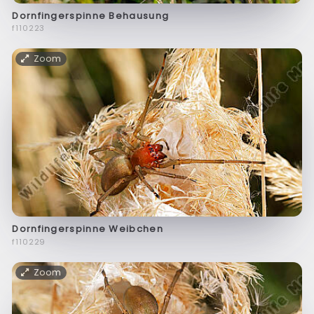
Dornfingerspinne Behausung
f110223
Zoom
Dornfingerspinne Weibchen
f110229
Zoom