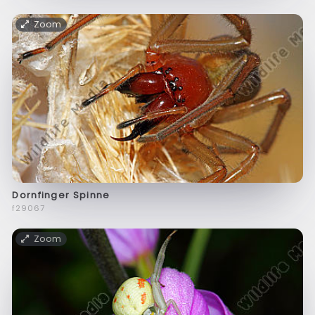
Zoom
Dornfinger Spinne
f29067
Zoom