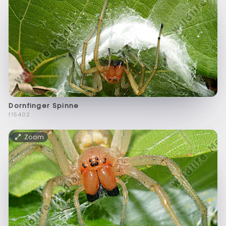
Dornfinger Spinne
f15402
Zoom