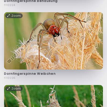
Dornfingerspinne Behausung
f110224
Zoom
Dornfingerspinne Weibchen
f110226
Zoom