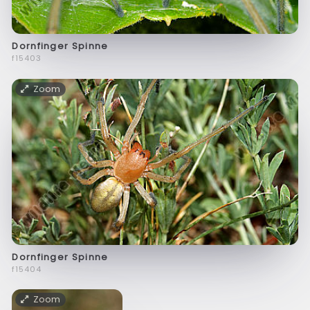
Dornfinger Spinne
f15403
Zoom
Dornfinger Spinne
f15404
Zoom