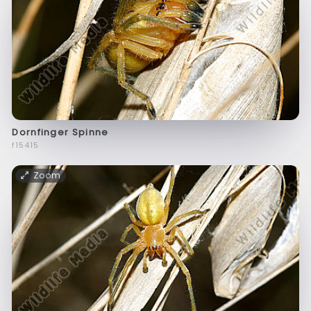
Dornfinger Spinne
f15415
Zoom