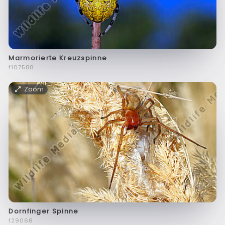
Marmorierte Kreuzspinne
f107588
Zoom
Dornfinger Spinne
f29068