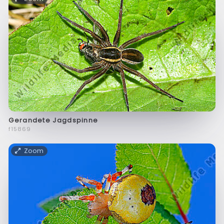
Gerandete Jagdspinne
f15869
Zoom