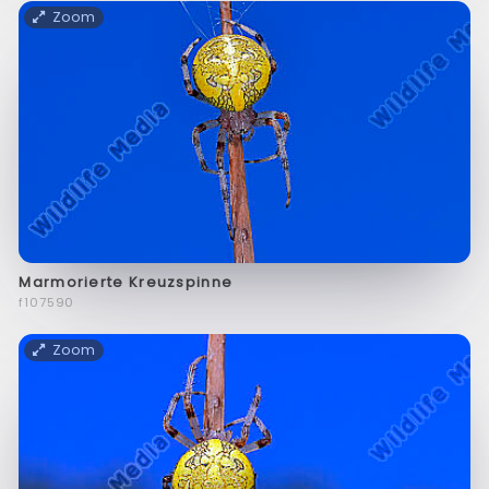
Zoom
Marmorierte Kreuzspinne
f107590
Zoom