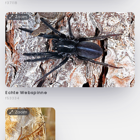
f37118
Zoom
Echte Webspinne
f53334
Zoom