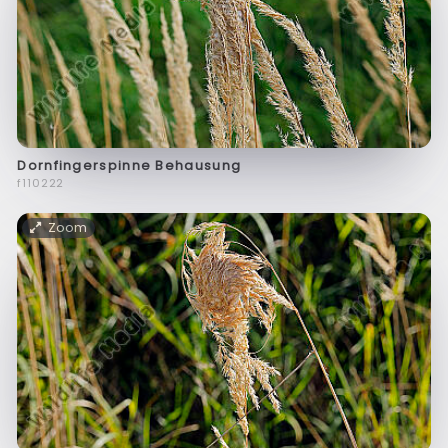
Dornfingerspinne Behausung
f110222
Zoom