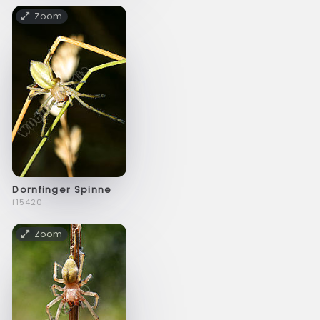
Zoom
Dornfinger Spinne
f15420
Zoom