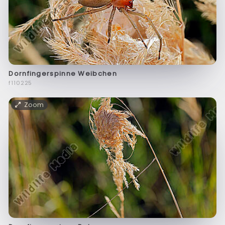
Dornfingerspinne Weibchen
f110225
Zoom