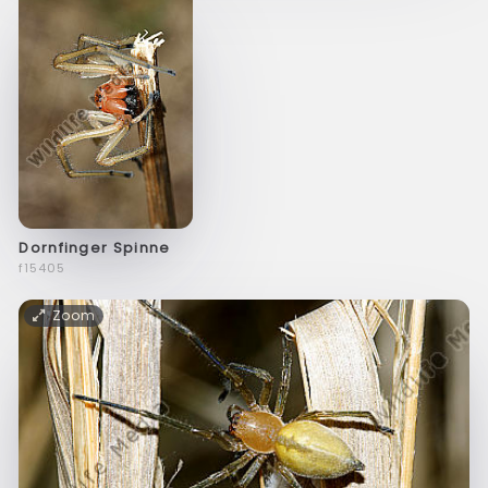
Dornfinger Spinne
f15405
Zoom