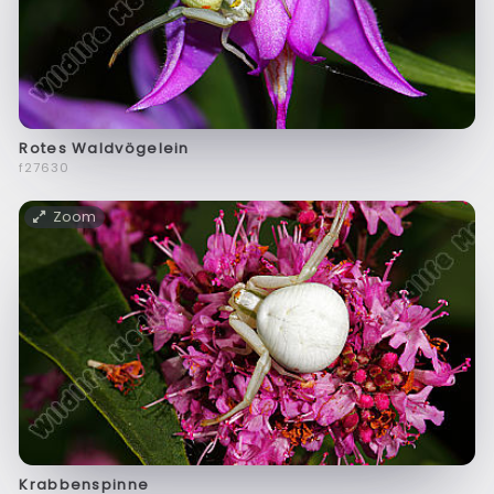
Rotes Waldvögelein
f27630
Zoom
Krabbenspinne