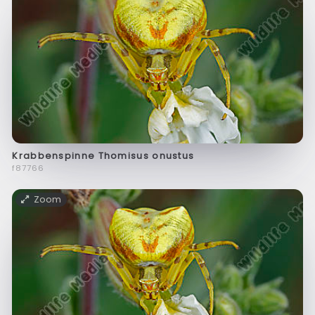
Krabbenspinne Thomisus onustus
f87766
Zoom