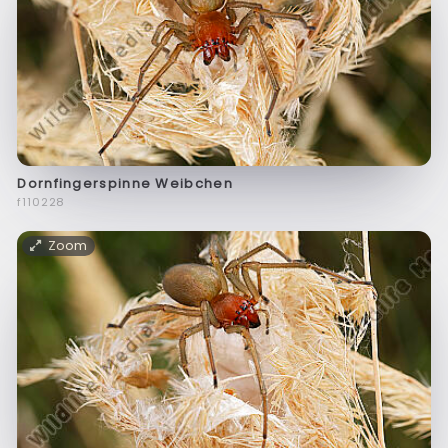
Dornfingerspinne Weibchen
f110228
Zoom