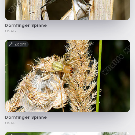
Dornfinger Spinne
f15412
Zoom
Dornfinger Spinne
f15413