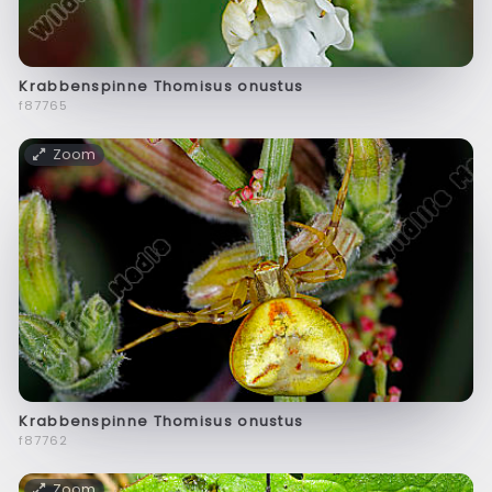
Krabbenspinne Thomisus onustus
f87765
Zoom
Krabbenspinne Thomisus onustus
f87762
Zoom