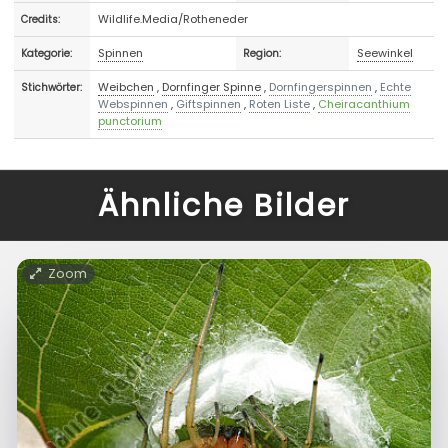
Wildlife.Media/Rotheneder
Credits:
Spinnen
Seewinkel
Kategorie:
Region:
Weibchen
,
Dornfinger Spinne
,
Dornfingerspinnen
,
Echte
Stichwörter:
Webspinnen
,
Giftspinnen
,
Roten Liste
,
Cheiracanthium
punctorium
Ähnliche Bilder
Zoom