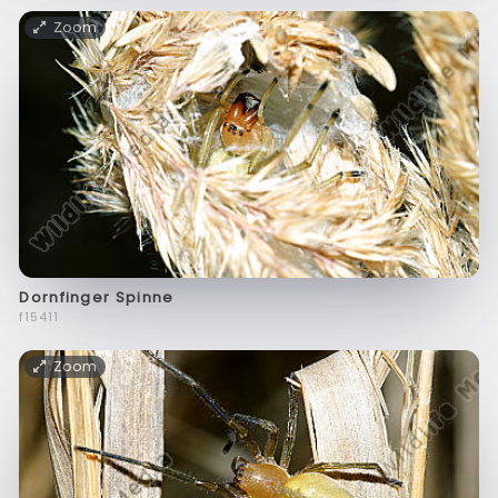
Zoom
Dornfinger Spinne
f15411
Zoom