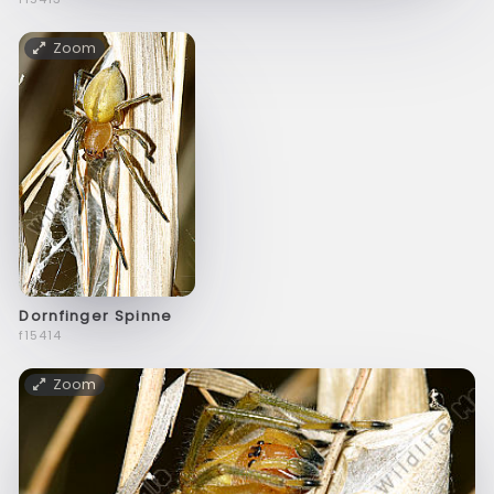
Zoom
Dornfinger Spinne
f15414
Zoom