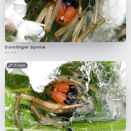
Dornfinger Spinne
f15418
Zoom