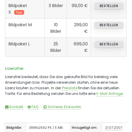
Bildpaket
3 Bilder
99,00 €
BESTELLEN
S
Tipp
Bildpaket M
10
299,00
BESTELLEN
Bilder
€
Bildpaket L
25
699,00
BESTELLEN
Bilder
€
Lizenzfrei
Lizenzfrei bedeutet, dass Sie das gekaufte Bild für beliebig viele
Anwendungen bzw. Projekte verwenden dürfen, ohne eine neue
Lizenz kaufen zu müssen. In der
Preisliste
finden Sie die aktuellen
Tarife. Für eine Bestellung senden Sie uns bitte eine
E-Mail Anfrage
.
Kontakt
FAQ
Sicheres Einkaufen
3888x2592 PX / 5 MB
21.07.2007
Bildgröße:
Hinzugefügt am: