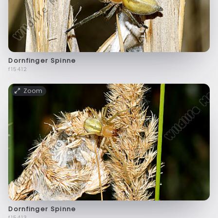
Dornfinger Spinne
f15412
Zoom
Dornfinger Spinne
f15413