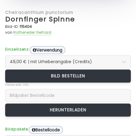
Cheiracanthium punctorium
Dornfinger Spinne
Bild-ID:
f15404
von
Rotheneder Gerhard
Einzellizenz:
Verwendung
BILD BESTELLEN
Preise exkl. USt.
Bildpakete:
Bestellcode