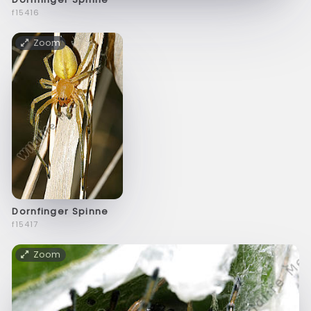
f15416
Zoom
Dornfinger Spinne
f15417
Zoom