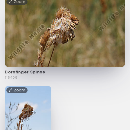
Zoom
Dornfinger Spinne
f15408
Zoom