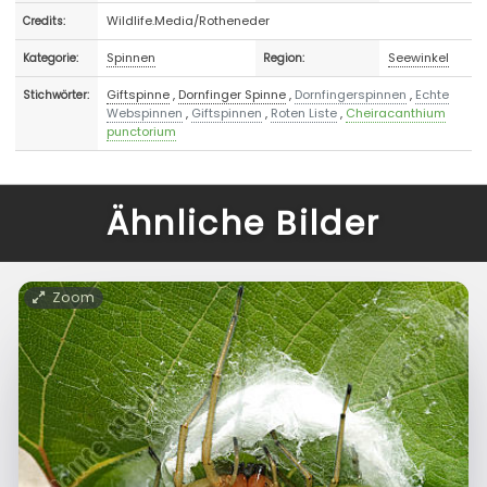
Wildlife.Media/Rotheneder
Credits:
Spinnen
Seewinkel
Kategorie:
Region:
Giftspinne
,
Dornfinger Spinne
,
Dornfingerspinnen
,
Echte
Stichwörter:
Webspinnen
,
Giftspinnen
,
Roten Liste
,
Cheiracanthium
punctorium
Ähnliche Bilder
Zoom