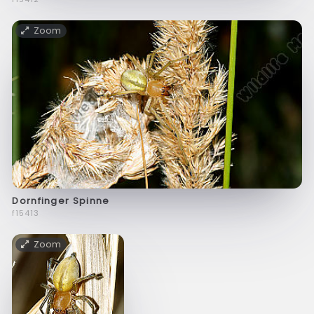
Zoom
Dornfinger Spinne
f15413
Zoom