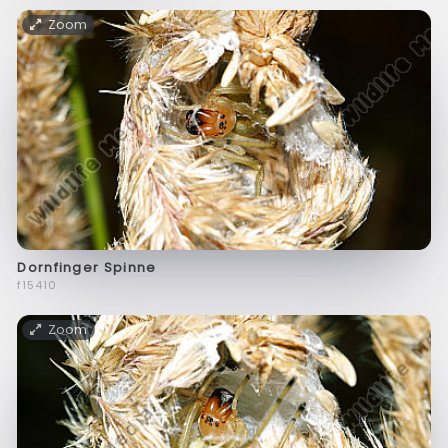
Zoom
Dornfinger Spinne
f15410
Zoom