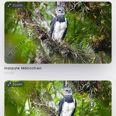
Zoom
Harpyie Männchen
f111127
Zoom