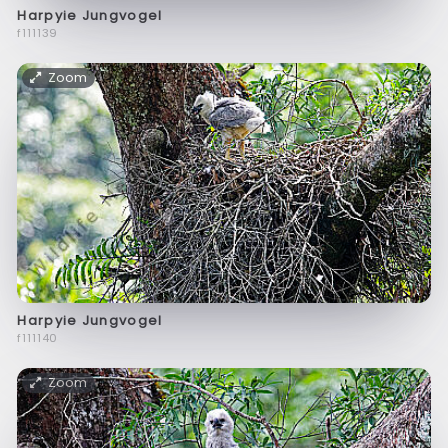
Harpyie Jungvogel
f111139
Zoom
Harpyie Jungvogel
f111140
Zoom