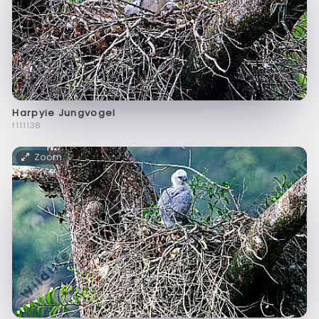
Harpyie Jungvogel
f111138
Zoom