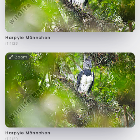
Harpyie Männchen
f111128
Zoom
Harpyie Männchen
f111129