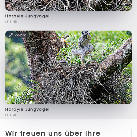
Harpyie Jungvogel
f111145
Zoom
Harpyie Jungvogel
f111146
Wir freuen uns über Ihre