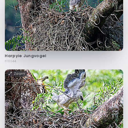
Harpyie Jungvogel
f111144
Zoom