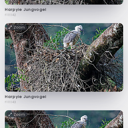
Harpyie Jungvogel
f111142
Zoom
Harpyie Jungvogel
f111143
Zoom