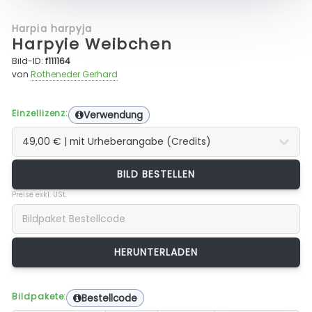
Harpia harpyja
Harpyie Weibchen
Bild-ID:
f111164
von
Rotheneder Gerhard
Einzellizenz:
Verwendung
BILD BESTELLEN
Preise exkl. USt.
Bildpakete:
Bestellcode