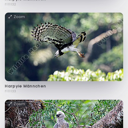
f111132
Zoom
Harpyie Männchen
f111133
Zoom