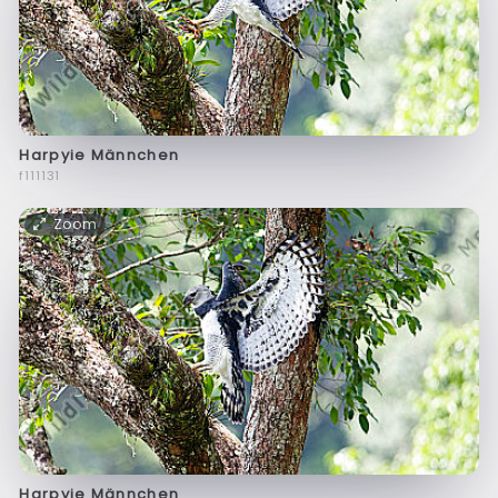
Harpyie Männchen
f111131
Zoom
Harpyie Männchen