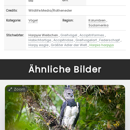
MB
am:
Wildlife.Media/Rotheneder
Credits:
Vögel
Kolumbien
,
Kategorie:
Region:
Südamerika
Harpyie Weibchen
,
Greifvögel
,
Accipitriformes
,
Stichwörter:
Habichtartige
,
Accipitridae
,
Greifvogelart
,
Federschopf
,
Harpy eagle
,
Größter Adler der Welt
,
Harpia harpyja
Ähnliche Bilder
Zoom