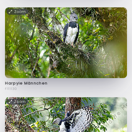
Zoom
Harpyie Männchen
f111130
Zoom