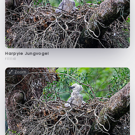
Harpyie Jungvogel
f111141
Zoom