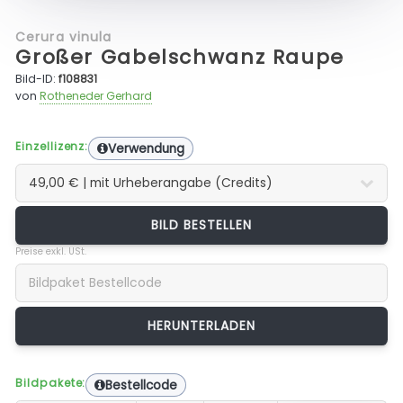
Cerura vinula
Großer Gabelschwanz Raupe
Bild-ID:
f108831
von
Rotheneder Gerhard
Einzellizenz:
Verwendung
BILD BESTELLEN
Preise exkl. USt.
Bildpakete:
Bestellcode