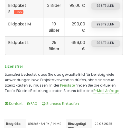
Bildpaket
3 Bilder
99,00 €
BESTELLEN
S
Tipp
Bildpaket M
10
299,00
BESTELLEN
Bilder
€
Bildpaket L
25
699,00
BESTELLEN
Bilder
€
Lizenzfrei
Lizenzfrei bedeutet, dass Sie das gekaufte Bild für beliebig viele
Anwendungen bzw. Projekte verwenden dürfen, ohne eine neue
Lizenz kaufen zu müssen. In der
Preisliste
finden Sie die aktuellen
Tarife. Für eine Bestellung senden Sie uns bitte eine
E-Mail Anfrage
.
Kontakt
FAQ
Sicheres Einkaufen
8192x5464 PX / 14 MB
29.08.2025
Bildgröße:
Hinzugefügt