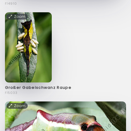
f14910
Zoom
Großer Gabelschwanz Raupe
f15033
Zoom