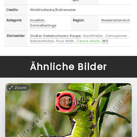
am:
Wildlife.Media/Rotheneder
Credits:
Insekten
,
Niederösterreich
Kategorie:
Region:
Schmetterlinge
Großer Gabelschwanz Raupe
,
Nachtfalter
,
Zahnspinner
,
Stichwörter:
Notodontidae
,
Puss Moth
,
Cerura vinula
,
WG
Ähnliche Bilder
Zoom