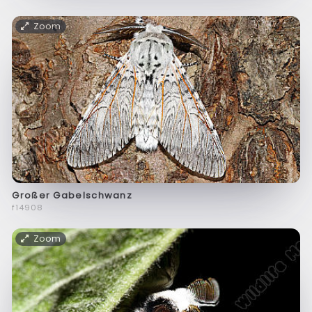
Zoom
Großer Gabelschwanz
f14908
Zoom