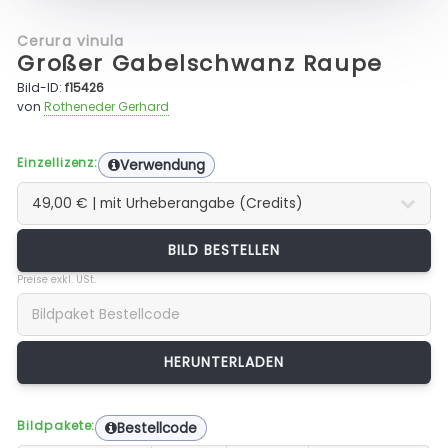
Cerura vinula
Großer Gabelschwanz Raupe
Bild-ID:
f15426
von
Rotheneder Gerhard
Einzellizenz:
Verwendung
BILD BESTELLEN
Preise exkl. USt.
Bildpakete:
Bestellcode