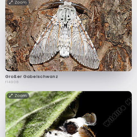
Zoom
Großer Gabelschwanz
f14908
Zoom