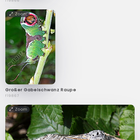
f19866
Zoom
Großer Gabelschwanz Raupe
f19867
Zoom