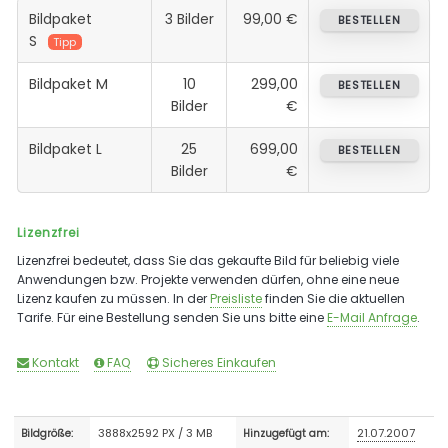
Bildpaket
3 Bilder
99,00 €
BESTELLEN
S
Tipp
Bildpaket M
10
299,00
BESTELLEN
Bilder
€
Bildpaket L
25
699,00
BESTELLEN
Bilder
€
Lizenzfrei
Lizenzfrei bedeutet, dass Sie das gekaufte Bild für beliebig viele
Anwendungen bzw. Projekte verwenden dürfen, ohne eine neue
Lizenz kaufen zu müssen. In der
Preisliste
finden Sie die aktuellen
Tarife. Für eine Bestellung senden Sie uns bitte eine
E-Mail Anfrage
.
Kontakt
FAQ
Sicheres Einkaufen
3888x2592 PX / 3 MB
21.07.2007
Bildgröße:
Hinzugefügt am: