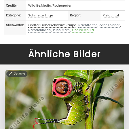
Wildlife.Media/Rotheneder
Credits:
Schmetterlinge
Pielachtal
Kategorie:
Region:
Großer Gabelschwanz Raupe
,
Nachtfalter
,
Zahnspinner
,
Stichwörter:
Notodontidae
,
Puss Moth
,
Cerura vinula
Ähnliche Bilder
Zoom