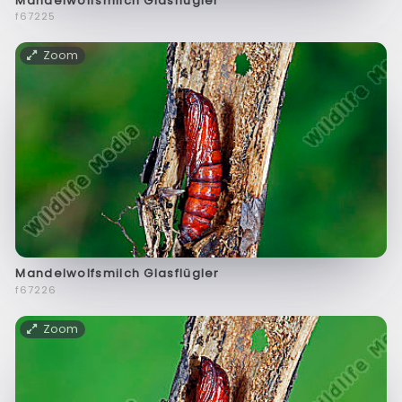
Mandelwolfsmilch Glasflügler
f67225
Zoom
Mandelwolfsmilch Glasflügler
f67226
Zoom