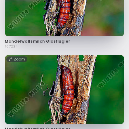
Mandelwolfsmilch Glasflügler
f67224
Zoom