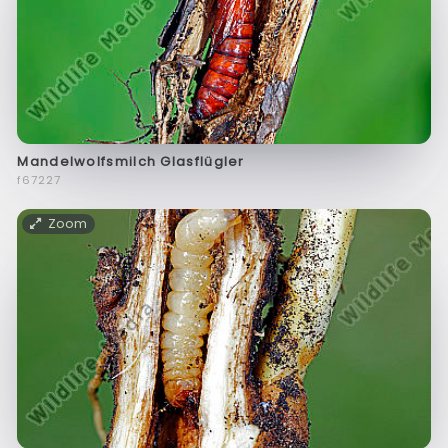
Mandelwolfsmilch Glasflügler
f67227
Zoom