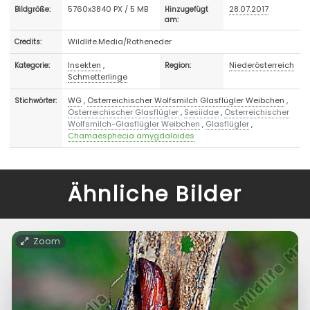
5760x3840 PX / 5 MB
28.07.2017
Bildgröße:
Hinzugefügt
am:
Wildlife.Media/Rotheneder
Credits:
Insekten
,
Niederösterreich
Kategorie:
Region:
Schmetterlinge
WG
,
Österreichischer Wolfsmilch Glasflügler Weibchen
,
Stichwörter:
Österreichischer Glasflügler
,
Sesiidae
,
Österreichischer
Wolfsmilch-Glasflügler Weibchen
,
Glasflügler
,
Chamaesphecia amygdaloides
Ähnliche Bilder
Zoom