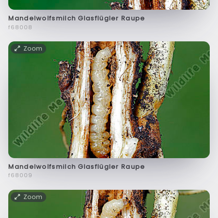
Mandelwolfsmilch Glasflügler Raupe
f68008
Zoom
Mandelwolfsmilch Glasflügler Raupe
f68009
Zoom