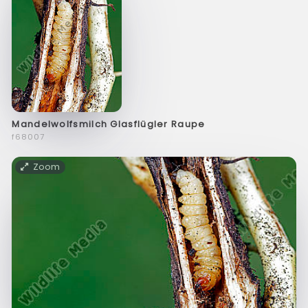
Mandelwolfsmilch Glasflügler Raupe
f68007
Zoom