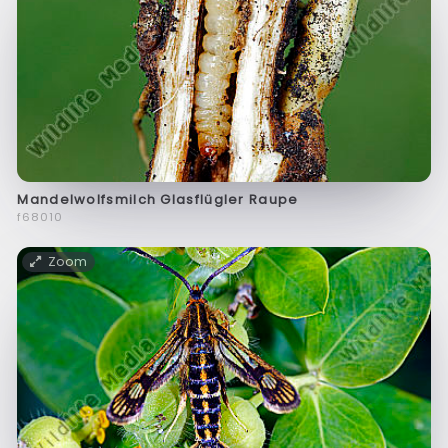
Mandelwolfsmilch Glasflügler Raupe
f68010
Zoom