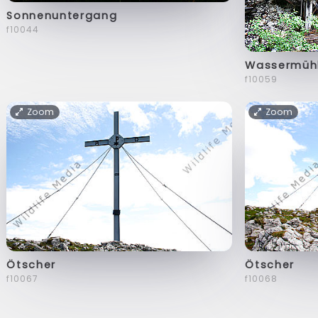
Sonnenuntergang
f10044
Wassermüh
f10059
Zoom
Zoom
Ötscher
Ötscher
f10067
f10068