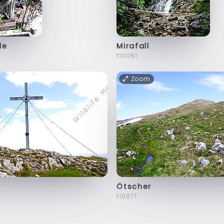
le
Mirafall
f10061
Zoom
Ötscher
f10071