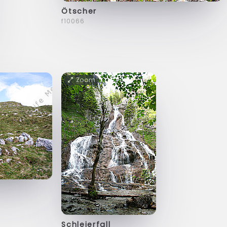
Ötscher
f10066
Zoom
Schleierfall