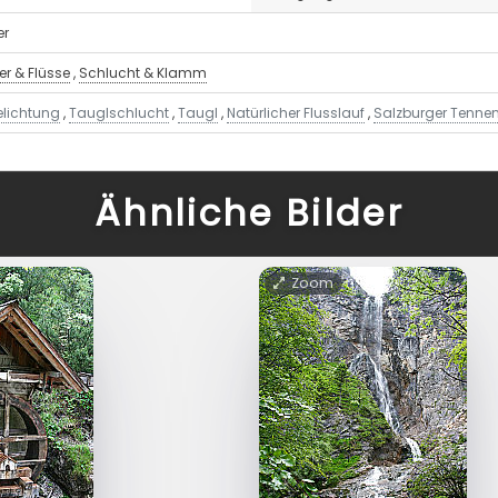
er
r & Flüsse
,
Schlucht & Klamm
elichtung
,
Tauglschlucht
,
Taugl
,
Natürlicher Flusslauf
,
Salzburger Tenn
Ähnliche Bilder
Zoom