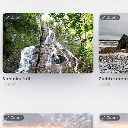
Zoom
Zoom
Schleierfall
Ziehbrunne
f10073
f10190
Zoom
Zoom