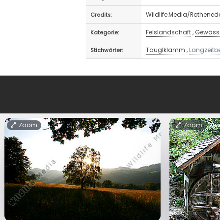
Wildlife.Media/Rothened
Credits:
Felslandschaft
,
Gewässe
Kategorie:
Tauglklamm
,
Langzeitb
Stichwörter:
Zoom
Zoom