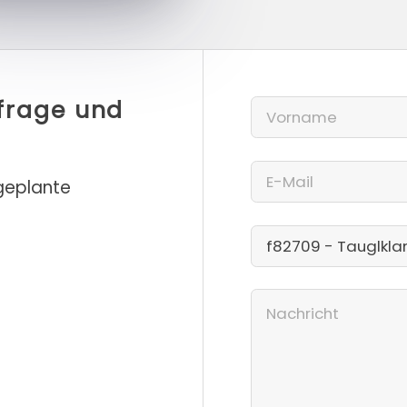
nfrage und
 geplante