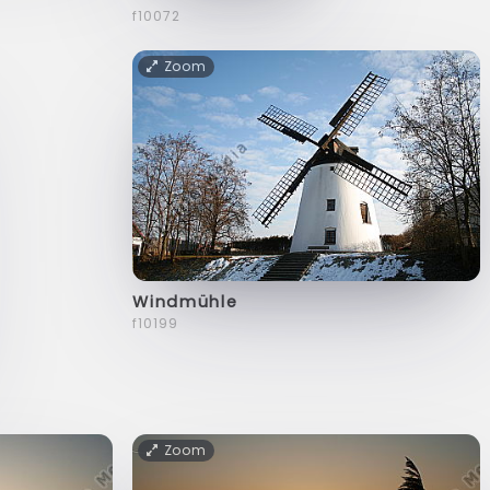
f10072
Zoom
Windmühle
f10199
Zoom