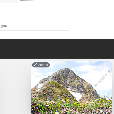
engau
Zoom