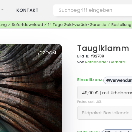
KONTAKT
tung ✓ Sofortdownload ✓ 14 Tage Geld-zurück-Garantie ✓ Bestellun
Tauglklamm
ZOOM
Bild-ID:
f82709
von
Rotheneder Gerhard
Einzellizenz:
Verwendu
Preise exkl. USt.