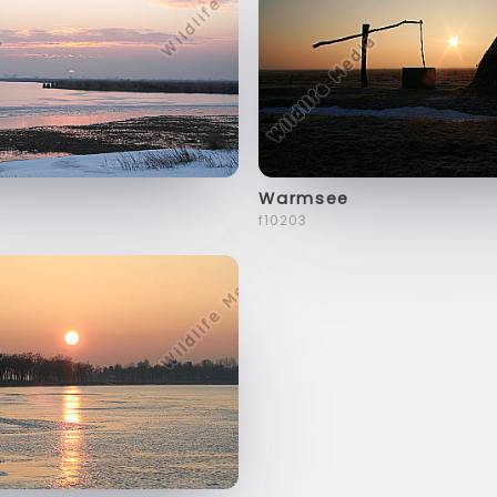
Warmsee
f10203