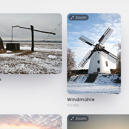
Zoom
n
Windmühle
f10196
Zoom