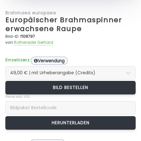
Brahmaea europaea
Europäischer Brahmaspinner
erwachsene Raupe
Bild-ID:
f108797
von
Rotheneder Gerhard
Einzellizenz:
Verwendung
BILD BESTELLEN
Preise exkl. USt.