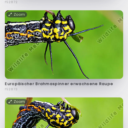
f52872
Zoom
Europäischer Brahmaspinner erwachsene Raupe
f52873
Zoom