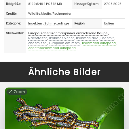
8192x5464 PX / 12 MB
27.08.2025
Bildgröße:
Hinzugefügt am:
Wildlife.Media/Rotheneder
Credits:
Insekten
,
Schmetterlinge
Italien
Kategorie:
Region:
Europäischer Brahmaspinner erwachsene Raupe
,
Stichwörter:
Nachtfalter
,
Brahmaspinner
,
Brahmaeidae
,
Endemit
,
endemisch
,
European owl moth
,
Brahmaea europaea
,
Acanthobrahmaea europaea
Ähnliche Bilder
Zoom