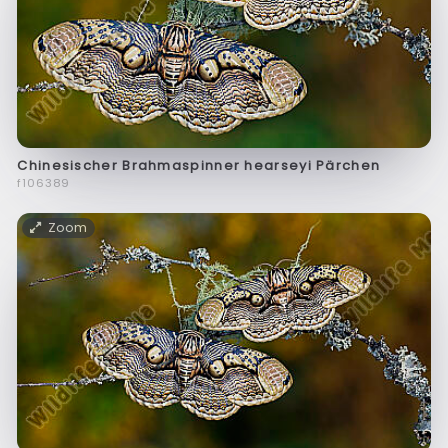
Chinesischer Brahmaspinner hearseyi Pärchen
f106389
Zoom