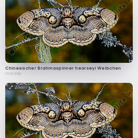
Chinesischer Brahmaspinner hearseyi Weibchen
f106396
Zoom