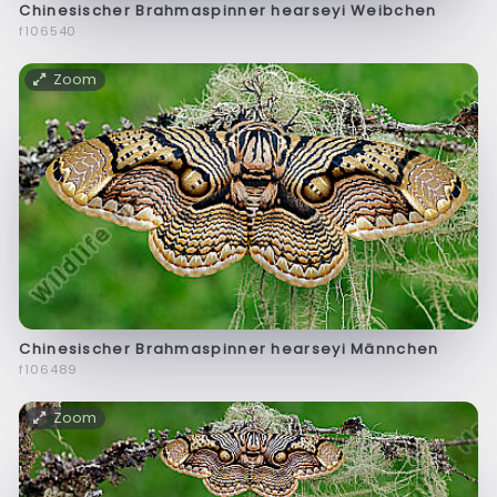
Chinesischer Brahmaspinner hearseyi Weibchen
f106540
Zoom
Chinesischer Brahmaspinner hearseyi Männchen
f106489
Zoom