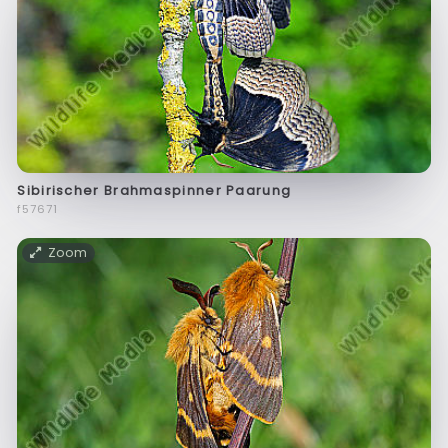
Sibirischer Brahmaspinner Paarung
f57671
Zoom