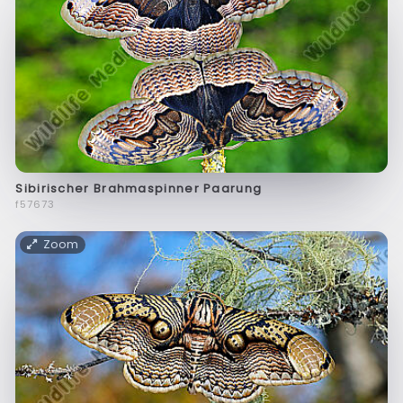
Sibirischer Brahmaspinner Paarung
f57673
Zoom