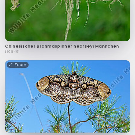
Chinesischer Brahmaspinner hearseyi Männchen
f106491
Zoom