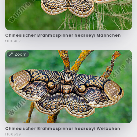
Chinesischer Brahmaspinner hearseyi Männchen
f106487
Zoom
Chinesischer Brahmaspinner hearseyi Weibchen
f106539