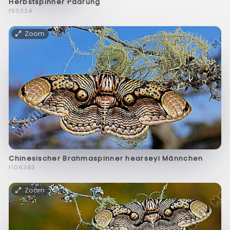
Herbstspinner Paarung
f50324
Zoom
Chinesischer Brahmaspinner hearseyi Männchen
f106383
Zoom