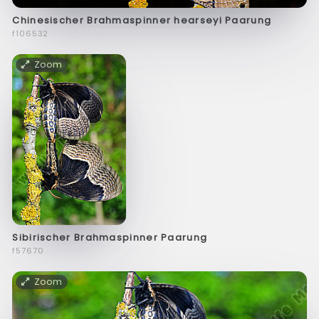
Chinesischer Brahmaspinner hearseyi Paarung
f106532
Zoom
Sibirischer Brahmaspinner Paarung
f57670
Zoom