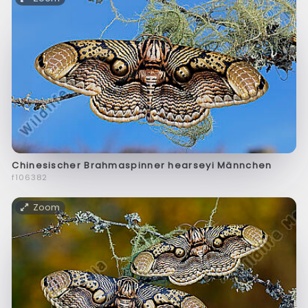
Chinesischer Brahmaspinner hearseyi Männchen
f106382
Zoom