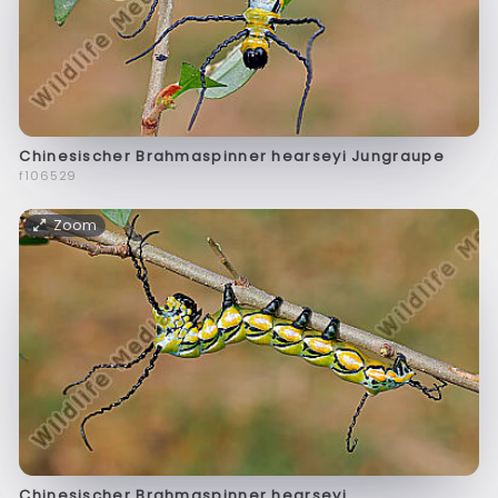
Chinesischer Brahmaspinner hearseyi Jungraupe
f106529
Zoom
Chinesischer Brahmaspinner hearseyi