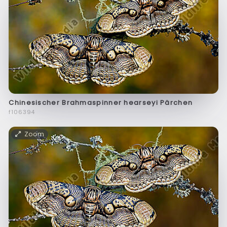
Chinesischer Brahmaspinner hearseyi Pärchen
f106394
Zoom