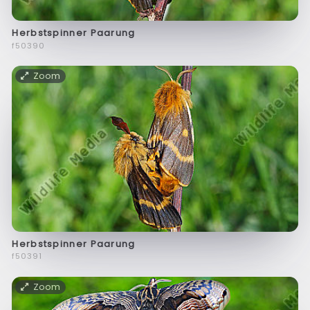
Herbstspinner Paarung
f50390
Zoom
Herbstspinner Paarung
f50391
Zoom