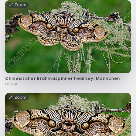
Zoom
Chinesischer Brahmaspinner hearseyi Männchen
f106485
Zoom