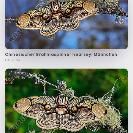
Chinesischer Brahmaspinner hearseyi Männchen
f106384
Zoom