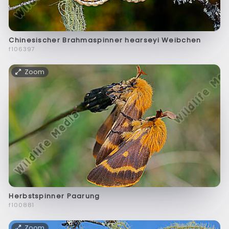
Chinesischer Brahmaspinner hearseyi Weibchen
f106397
Zoom
Herbstspinner Paarung
f100881
Zoom