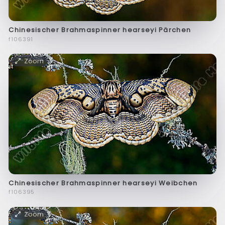
Chinesischer Brahmaspinner hearseyi Pärchen
f106391
Zoom
Chinesischer Brahmaspinner hearseyi Weibchen
f106395
Zoom