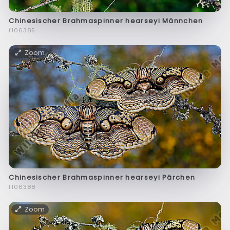
Chinesischer Brahmaspinner hearseyi Männchen
f106385
Zoom
Chinesischer Brahmaspinner hearseyi Pärchen
f106388
Zoom