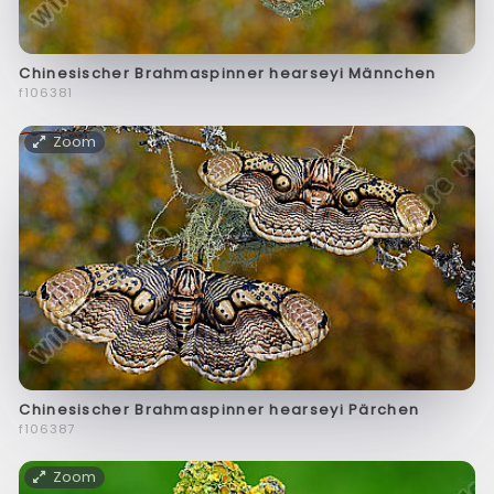
Chinesischer Brahmaspinner hearseyi Männchen
f106381
Zoom
Chinesischer Brahmaspinner hearseyi Pärchen
f106387
Zoom