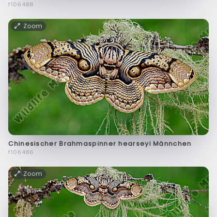
f106488
Zoom
Chinesischer Brahmaspinner hearseyi Männchen
f106486
Zoom