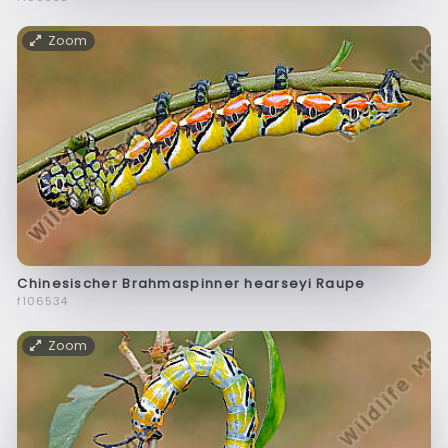
Zoom
Chinesischer Brahmaspinner hearseyi Raupe
f106534
Zoom