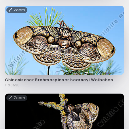
Zoom
Chinesischer Brahmaspinner hearseyi Weibchen
f106538
Zoom