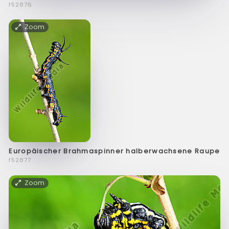
f52876
Zoom
Europäischer Brahmaspinner halberwachsene Raupe
f52877
Zoom