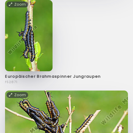
Zoom
Europäischer Brahmaspinner Jungraupen
f52871
Zoom