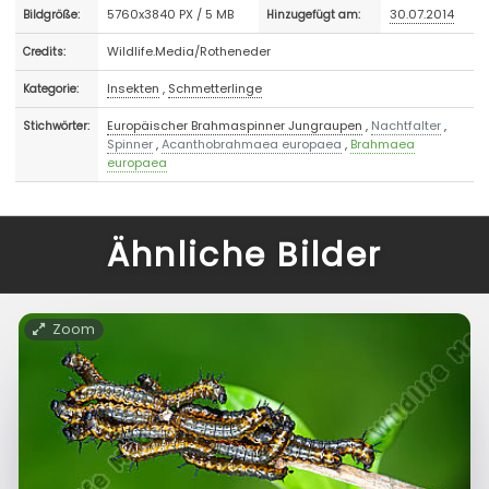
5760x3840 PX / 5 MB
30.07.2014
Bildgröße:
Hinzugefügt am:
Wildlife.Media/Rotheneder
Credits:
Insekten
,
Schmetterlinge
Kategorie:
Europäischer Brahmaspinner Jungraupen
,
Nachtfalter
,
Stichwörter:
Spinner
,
Acanthobrahmaea europaea
,
Brahmaea
europaea
Ähnliche Bilder
Zoom