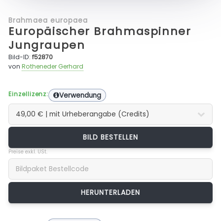
Brahmaea europaea
Europäischer Brahmaspinner
Jungraupen
Bild-ID:
f52870
von
Rotheneder Gerhard
Einzellizenz:
Verwendung
BILD BESTELLEN
Preise exkl. USt.