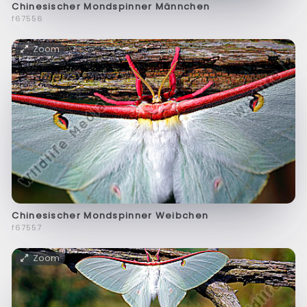
Chinesischer Mondspinner Männchen
f67556
Zoom
Chinesischer Mondspinner Weibchen
f67557
Zoom