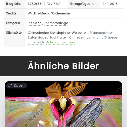
5760x3840 PX / 7 MB
04.11.2016
Bildgröße:
Hinzugefügt am:
Wildlife.Media/Rotheneder
Credits:
Insekten
,
Schmetterlinge
Kategorie:
Chinesischer Mondspinner Weibchen
,
Pfauenspinner
,
Stichwörter:
Saturniidae
,
Nachtfalter
,
Chinese moon moth
,
Chinese
luna moth
,
Actias dubernardi
Ähnliche Bilder
Zoom