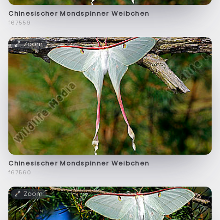
Chinesischer Mondspinner Weibchen
f67559
Zoom
Chinesischer Mondspinner Weibchen
f67560
Zoom