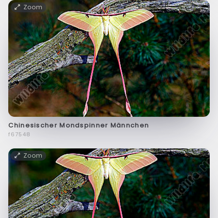
Zoom
Chinesischer Mondspinner Männchen
f67548
Zoom