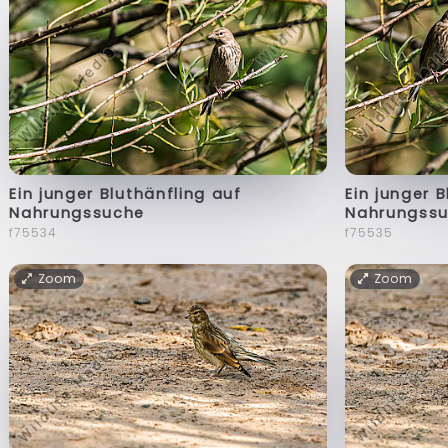
Ein junger Bluthänfling auf
Ein junger 
Nahrungssuche
Nahrungss
f75534
f75535
Zoom
Zoom