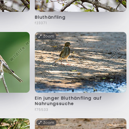
Bluthänfling
f23371
Zoom
Ein junger Bluthänfling auf
Nahrungssuche
f75533
Zoom