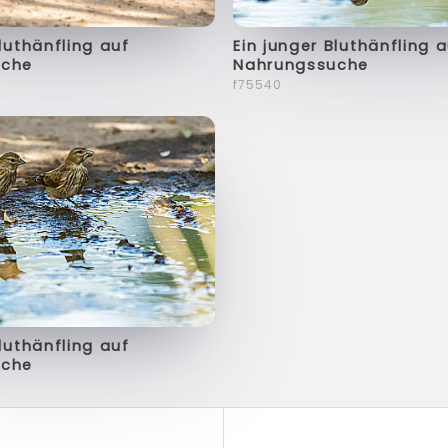
Bluthänfling auf
Ein junger Bluthänfling 
uche
Nahrungssuche
f75540
Bluthänfling auf
uche