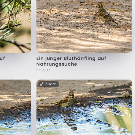
auf
Ein junger Bluthänfling auf
Nahrungssuche
f75537
Zoom