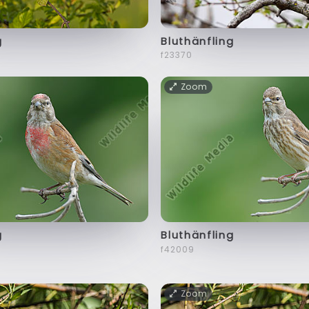
g
Bluthänfling
f23370
Zoom
g
Bluthänfling
f42009
Zoom