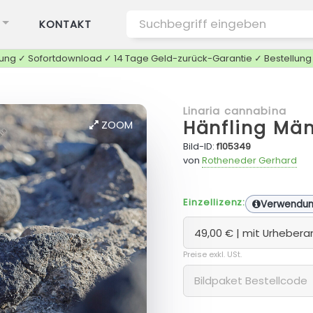
KONTAKT
tung ✓ Sofortdownload ✓ 14 Tage Geld-zurück-Garantie ✓ Bestellun
Linaria cannabina
Hänfling Mä
ZOOM
Bild-ID:
f105349
von
Rotheneder Gerhard
Einzellizenz:
Verwendu
Preise exkl. USt.