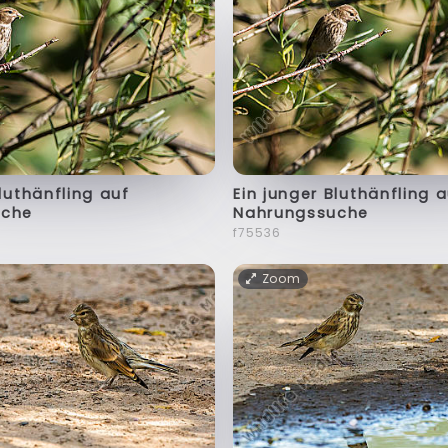
Bluthänfling auf
Ein junger Bluthänfling 
uche
Nahrungssuche
f75536
Zoom