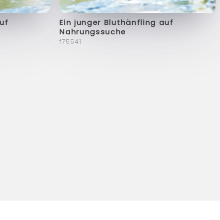
auf
Ein junger Bluthänfling auf
Nahrungssuche
f75541