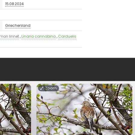
15.08.2024
Griechenland
on linnet
,
Linaria cannabina
,
Carduelis
Zoom