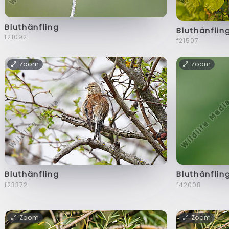
Bluthänfling
Bluthänflin
f21092
f21507
Zoom
Zoom
Bluthänfling
Bluthänflin
f23372
f42008
Zoom
Zoom