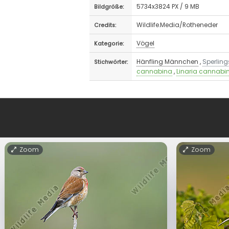
5734x3824 PX / 9 MB
Bildgröße:
Wildlife.Media/Rotheneder
Credits:
Vögel
Kategorie:
Hänfling Männchen
,
Sperlin
Stichwörter:
cannabina
,
Linaria cannabi
Zoom
Zoom