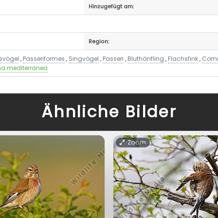
Hinzugefügt am:
Region:
gsvögel
,
Passeriformes
,
Singvögel
,
Passeri
,
Bluthänfling
,
Flachsfink
,
Comm
na mediterranea
Ähnliche Bilder
Zoom