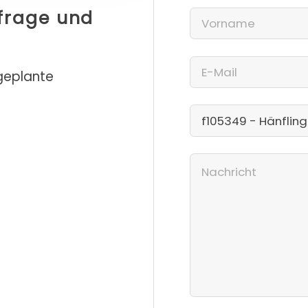
nfrage und
 geplante