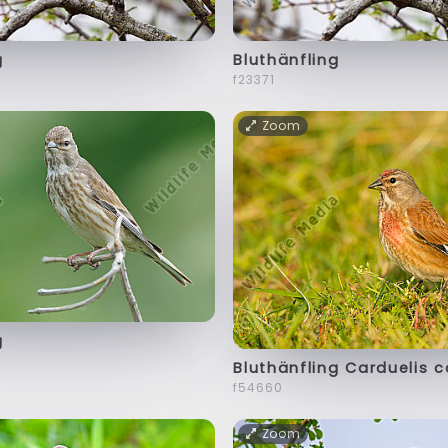
g
Bluthänfling
f23371
Zoom
g
Bluthänfling Carduelis 
f54660
Zoom