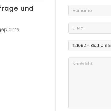
nfrage und
 geplante