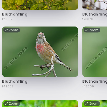
Bluthänfling
Bluthänflin
f21507
f23370
Zoom
Zoom
Bluthänfling
Bluthänflin
f42008
f42009
Zoom
Zoom