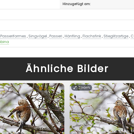
Hinzugefügt am:
,
Passeriformes
,
Singvögel
,
Passeri
,
Hänfling
,
Flachsfink
,
Stieglitzartige
,
C
abina
Ähnliche Bilder
Zoom