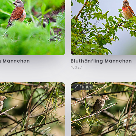
ng Männchen
Bluthänfling Männchen
f63271
Zoom