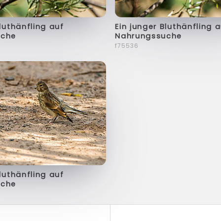
Bluthänfling auf
Ein junger Bluthänfling 
uche
Nahrungssuche
f75536
Bluthänfling auf
uche