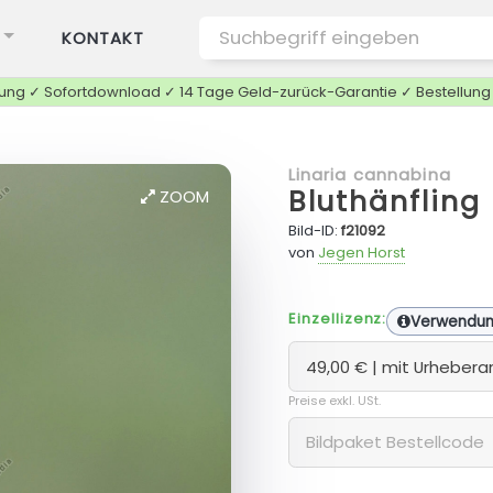
KONTAKT
tung ✓ Sofortdownload ✓ 14 Tage Geld-zurück-Garantie ✓ Bestellun
Linaria cannabina
Bluthänfling
ZOOM
Bild-ID:
f21092
von
Jegen Horst
Einzellizenz:
Verwendu
Preise exkl. USt.