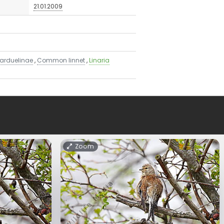
21.01.2009
arduelinae
,
Common linnet
,
Linaria
Zoom