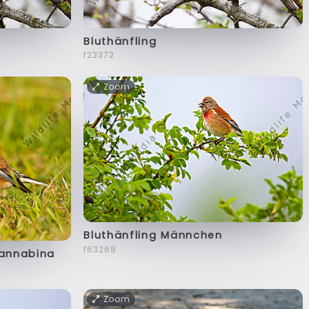
Bluthänfling
f23372
Zoom
Bluthänfling Männchen
f63268
cannabina
Zoom