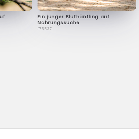
auf
Ein junger Bluthänfling auf
Nahrungssuche
f75537