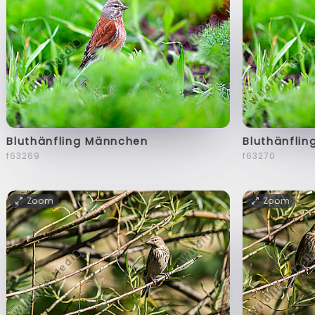
Bluthänfling Männchen
Bluthänfli
f63269
f63270
Zoom
Zoom