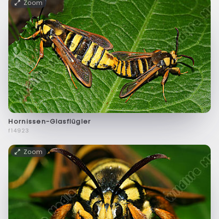
Zoom
Hornissen-Glasflügler
f14923
Zoom