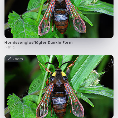
Hornissenglasflügler Dunkle Form
f48112
Zoom