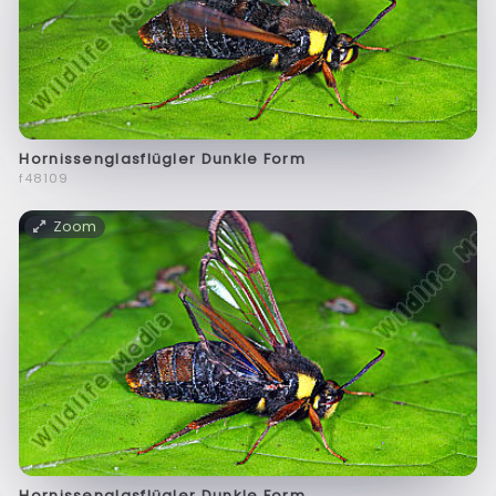
Hornissenglasflügler Dunkle Form
f48109
Zoom
Hornissenglasflügler Dunkle Form