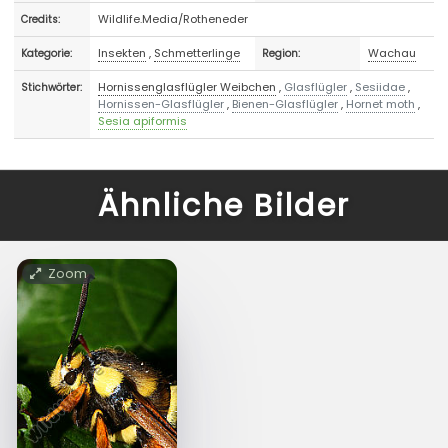
Wildlife.Media/Rotheneder
Credits:
Insekten
,
Schmetterlinge
Wachau
Kategorie:
Region:
Hornissenglasflügler Weibchen
,
Glasflügler
,
Sesiidae
,
Stichwörter:
Hornissen-Glasflügler
,
Bienen-Glasflügler
,
Hornet moth
,
Sesia apiformis
Ähnliche Bilder
Zoom