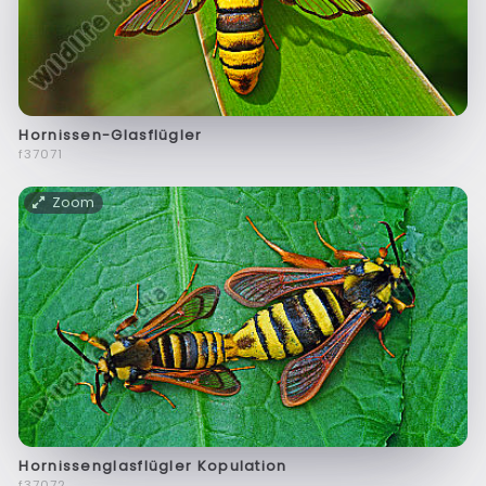
Hornissen-Glasflügler
f37071
Zoom
Hornissenglasflügler Kopulation
f37072