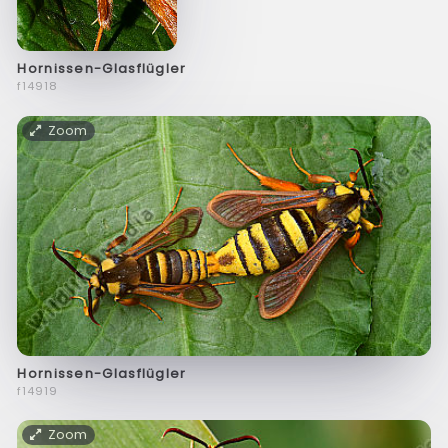
Hornissen-Glasflügler
f14918
Zoom
Hornissen-Glasflügler
f14919
Zoom