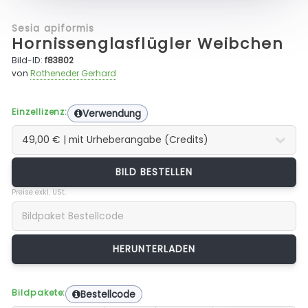
Sesia apiformis
Hornissenglasflügler Weibchen
Bild-ID:
f83802
von
Rotheneder Gerhard
Einzellizenz:
Verwendung
BILD BESTELLEN
Preise exkl. USt.
Bildpakete:
Bestellcode