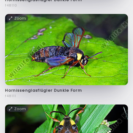
f48110
Zoom
Hornissenglasflügler Dunkle Form
f48111
Zoom