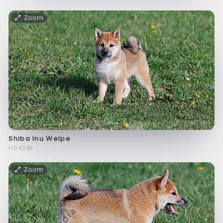
Zoom
Shiba Inu Welpe
f104245
Zoom