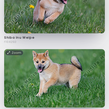
Shiba Inu Welpe
f104250
Zoom