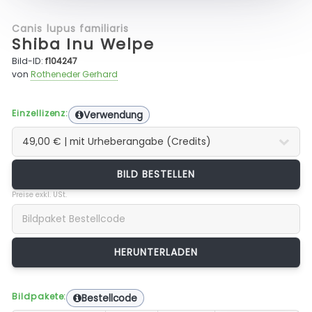
Canis lupus familiaris
Shiba Inu Welpe
Bild-ID:
f104247
von
Rotheneder Gerhard
Einzellizenz:
Verwendung
BILD BESTELLEN
Preise exkl. USt.
Bildpakete:
Bestellcode