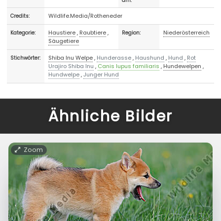
am:
Wildlife.Media/Rotheneder
Credits:
Haustiere
,
Raubtiere
,
Niederösterreich
Kategorie:
Region:
Säugetiere
Shiba Inu Welpe
,
Hunderasse
,
Haushund
,
Hund
,
Rot
Stichwörter:
Urajiro Shiba Inu
,
Canis lupus familiaris
,
Hundewelpen
,
Hundwelpe
,
Junger Hund
Ähnliche Bilder
Zoom