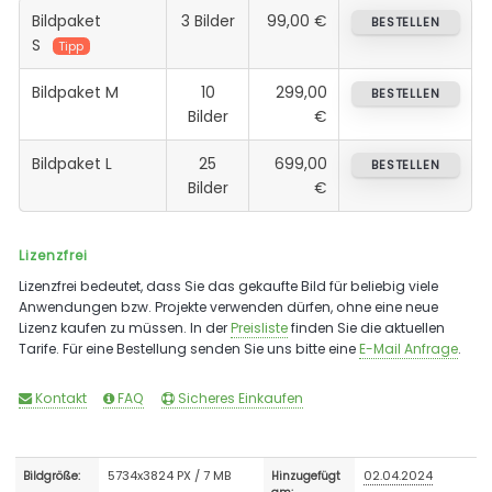
Bildpaket
3 Bilder
99,00 €
BESTELLEN
S
Tipp
Bildpaket M
10
299,00
BESTELLEN
Bilder
€
Bildpaket L
25
699,00
BESTELLEN
Bilder
€
Lizenzfrei
Lizenzfrei bedeutet, dass Sie das gekaufte Bild für beliebig viele
Anwendungen bzw. Projekte verwenden dürfen, ohne eine neue
Lizenz kaufen zu müssen. In der
Preisliste
finden Sie die aktuellen
Tarife. Für eine Bestellung senden Sie uns bitte eine
E-Mail Anfrage
.
Kontakt
FAQ
Sicheres Einkaufen
5734x3824 PX / 7 MB
02.04.2024
Bildgröße:
Hinzugefügt