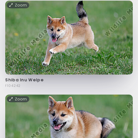
Zoom
Shiba Inu Welpe
f104242
Zoom